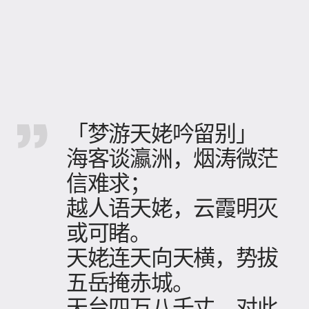
「梦游天姥吟留别」
海客谈瀛洲，烟涛微茫
信难求；
越人语天姥，云霞明灭
或可睹。
天姥连天向天横，势拔
五岳掩赤城。
天台四万八千丈，对此