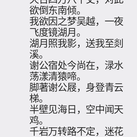
欲倒东南倾。
我欲因之梦吴越，一夜
飞度镜湖月。
湖月照我影，送我至剡
溪。
谢公宿处今尚在，渌水
荡漾清猿啼。
脚著谢公屐，身登青云
梯。
半壁见海日，空中闻天
鸡。
千岩万转路不定，迷花