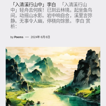
「入清溪行山中」李白
「入清溪行山
中」轻舟去何疾！已到云林境。起坐鱼鸟
间，动摇山水影。岩中响自合，溪里言弥
静。无事令人幽，停桡向馀景。 李白 赏
析：
by
Poems
2024年 6月 6日