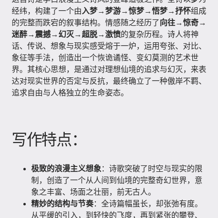
经纬，构建了一个由
入梦→梦游→惊梦→悟梦→抒怀
组成
的完整而跌宕的叙事结构。情感随之经历了
向往→惊奇→
迷醉→震撼→幻灭→超脱→激愤
的复杂历程。诗人将神
话、传说、想象与现实感受熔于一炉，运用夸张、对比、
象征等手法，创造出一个恢诡谲怪、变幻莫测的艺术世
界。其核心思想，是通过对理想仙境的追求与幻灭，来表
达对现实世界的否定与反抗，最终确立了一种傲岸不羁、
追求自由与人格独立的生命姿态。
写作特点：
极致的浪漫主义想象
：诗歌突破了时空与现实的限
制，创造了一个从人间到仙境的完整奇幻世界，意
象之丰富、场面之壮丽，前无古人。
精妙的结构与节奏
：全诗篇幅虽长，却张弛有度。
从平缓的引入，到轻快的飞度，再到紧张的攀登、