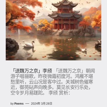
「送魏万之京」李颀
「送魏万之京」朝闻
游子唱骊歌，昨夜微霜初度河。鸿雁不堪
愁里听，云山况是客中过。关城树色催寒
近，御苑砧声向晚多。莫见长安行乐处，
空令岁月易蹉跎。 李颀 赏析：
by
Poems
2024年 3月 28日