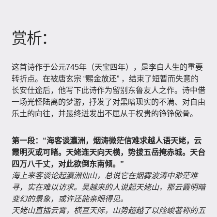
赏析：
这首诗作于公元745年（天宝四年），是李白人生的重要
转折点。在被唐玄宗 “赐金放还” ，结束了短暂而失意的
长安仕途后，他写下此诗作为留别东鲁友人之作。诗中借
一场光怪陆离的梦游，抒发了对黑暗现实的不满、对自由
乐土的向往，并最终迸发出不屈从于权贵的铮铮傲骨。
第一段：“海客谈瀛洲，烟涛微茫信难求越人语天姥，云
霞明灭或可睹。天姥连天向天横，势拔五岳掩赤城。天台
四万八千丈，对此欲倒东南倾。”
海上来客谈论起瀛洲仙山，总说它在烟雾波涛中渺茫难
寻，实在难以访求。吴越来的人说起天姥山，那云霞明暗
变幻的景象，或许还能亲眼得见。
天姥山直插云霄，横亘天际，山势超越了以险峻著称的五