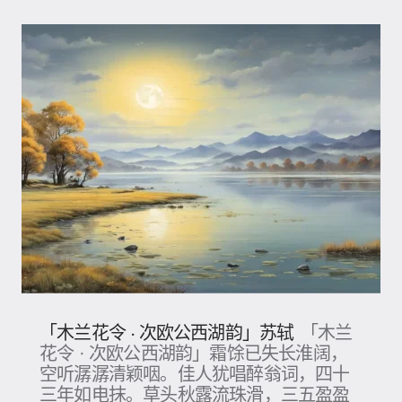
「木兰花令 · 次欧公西湖韵」苏轼
「木兰
花令 · 次欧公西湖韵」霜馀已失长淮阔，
空听潺潺清颖咽。佳人犹唱醉翁词，四十
三年如电抹。草头秋露流珠滑，三五盈盈