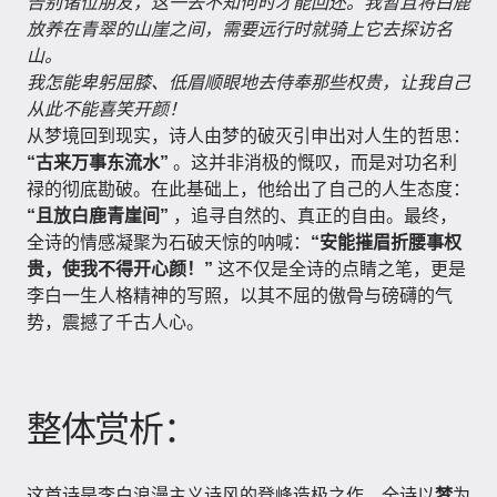
告别诸位朋友，这一去不知何时才能回还。我暂且将白鹿
放养在青翠的山崖之间，需要远行时就骑上它去探访名
山。
我怎能卑躬屈膝、低眉顺眼地去侍奉那些权贵，让我自己
从此不能喜笑开颜！
从梦境回到现实，诗人由梦的破灭引申出对人生的哲思：
“古来万事东流水”
。这并非消极的慨叹，而是对功名利
禄的彻底勘破。在此基础上，他给出了自己的人生态度：
“且放白鹿青崖间”
，追寻自然的、真正的自由。最终，
全诗的情感凝聚为石破天惊的呐喊：
“安能摧眉折腰事权
贵，使我不得开心颜！”
这不仅是全诗的点睛之笔，更是
李白一生人格精神的写照，以其不屈的傲骨与磅礴的气
势，震撼了千古人心。
整体赏析：
这首诗是李白浪漫主义诗风的登峰造极之作。全诗以
梦
为