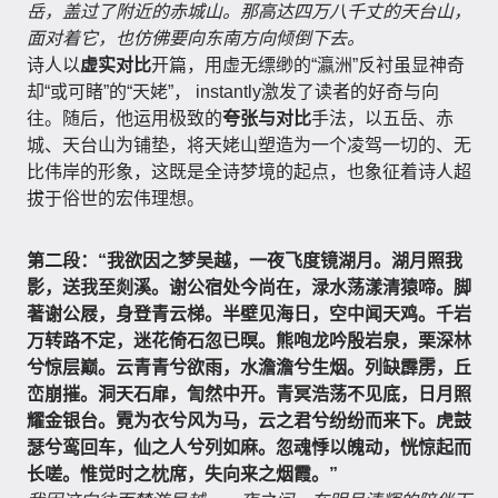
岳，盖过了附近的赤城山。那高达四万八千丈的天台山，
面对着它，也仿佛要向东南方向倾倒下去。
诗人以
虚实对比
开篇，用虚无缥缈的“瀛洲”反衬虽显神奇
却“或可睹”的“天姥”， instantly激发了读者的好奇与向
往。随后，他运用极致的
夸张与对比
手法，以五岳、赤
城、天台山为铺垫，将天姥山塑造为一个凌驾一切的、无
比伟岸的形象，这既是全诗梦境的起点，也象征着诗人超
拔于俗世的宏伟理想。
第二段：“我欲因之梦吴越，一夜飞度镜湖月。湖月照我
影，送我至剡溪。谢公宿处今尚在，渌水荡漾清猿啼。脚
著谢公屐，身登青云梯。半壁见海日，空中闻天鸡。千岩
万转路不定，迷花倚石忽已暝。熊咆龙吟殷岩泉，栗深林
兮惊层巅。云青青兮欲雨，水澹澹兮生烟。列缺霹雳，丘
峦崩摧。洞天石扉，訇然中开。青冥浩荡不见底，日月照
耀金银台。霓为衣兮风为马，云之君兮纷纷而来下。虎鼓
瑟兮鸾回车，仙之人兮列如麻。忽魂悸以魄动，恍惊起而
长嗟。惟觉时之枕席，失向来之烟霞。”