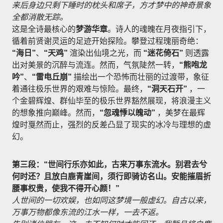
来后身边只剩下睡时的枕头和席子，方才梦中的神奇景象
全都消散无踪。
这是全诗最核心的
梦游华章
。诗人的魂魄在月夜指引下，
循着前贤谢灵运的足迹开始探险。攀登过程瑰丽奇绝：
“海日”
、
“天鸡”
渲染出仙境之光，而
“迷花倚石”
则透露
出对美景的沉醉与流连。然而，气氛陡然一转，
“熊咆龙
吟”
、
“雷电丘崩”
描绘出一个恐怖而壮丽的过渡带，象征
着通往极乐世界的艰难与惊险。最终，
“洞天石开”
，一
个金碧辉煌、群仙毕至的极乐世界豁然展现，将浪漫主义
的想象推向巅峰。然而，
“忽魂悸以魄动”
，美梦在最辉
煌时戛然而止，强烈的反差凸显了现实的冰冷与理想的虚
幻。
第三段：“世间行乐亦如此，古来万事东流水。别君去兮
何时还？且放白鹿青崖间，须行即骑访名山。安能摧眉折
腰事权贵，使我不得开心颜！”
人世间的一切欢娱，也如同这梦境一般虚幻。自古以来，
万事万物都像东流的江水一样，一去不返。