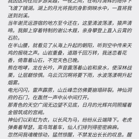
我因这向往而梦游吴越，一夜之间，在明月清辉的陪伴下
飞渡了镜湖。湖上的月光将我的身影倒映水中，一直将我
送到剡溪。
当年谢灵运游宿的地方至今还在，这里清波荡漾，猿声清
啼。我脚上穿着特制的谢公木屐，亲身攀登上直入云霄的
石阶。
在半山腰，就看见了从海上升起的朝阳，听到空中传来天
鸡的报晓之声。山岩重叠，道路千回万转，我迷恋着花
香，倚靠着山石，不觉天色已晚。
熊在咆哮，龙在长吟，声音震荡着山岩和泉水，使深林战
栗，让层巅惊惧。乌云沉沉啊将要下雨，水波荡漾啊升起
烟雾。
电光闪闪，雷声霹雳，山丘峰峦仿佛要崩塌碎裂。神仙洞
府的石门，在轰然一声中从中间打开。
那青色的天空广阔无边望不见底，日月的光辉共同照耀着
金银筑成的宫阙。
神仙们以彩虹为衣，以长风为马，纷纷从云端降下。老虎
弹奏着琴瑟，鸾鸟驾着车，仙人们排列得密密麻麻。
忽然间我魂魄惊动，猛然惊醒，不禁发出长长的叹息。醒