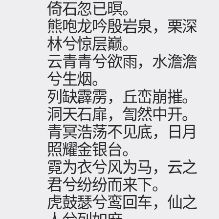
倚石忽已暝。
熊咆龙吟殷岩泉，栗深
林兮惊层巅。
云青青兮欲雨，水澹澹
兮生烟。
列缺霹雳，丘峦崩摧。
洞天石扉，訇然中开。
青冥浩荡不见底，日月
照耀金银台。
霓为衣兮风为马，云之
君兮纷纷而来下。
虎鼓瑟兮鸾回车，仙之