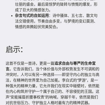
壮丽的盛会，最后是惊梦的陡转与愤慨的爆发，形
成了巨大的情感张力。
杂言句式的自如运用
：诗中骚体、五七言、散文句
法交错使用，节奏自由多变，与梦境的变幻莫测、
情感的奔腾起伏完美契合。
启示：
这首不仅是一首诗，更是一篇
追求自由与尊严的生命宣
言
。它告诉我们，当个体价值与外部权势发生不可调和的
冲突时，人可以有另一种选择——即坚守内心的独立与高
洁，在精神的世界里为自己加冕。李白式的“梦游”，是一
种强大的精神力量，它允许我们在现实中碰壁时，依然能
在内心构筑并守护一个属于自己的、不容侵犯的王国。这
声“安能摧眉折腰事权贵”的呐喊，穿越千年，依然是我们
对抗世俗压力、守护独立人格时最有力的精神武器。