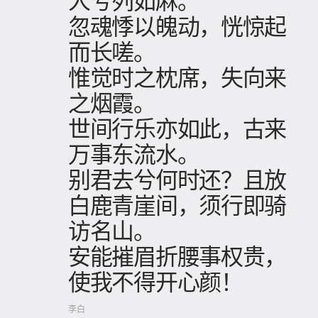
人兮列如麻。
忽魂悸以魄动，恍惊起
而长嗟。
惟觉时之枕席，失向来
之烟霞。
世间行乐亦如此，古来
万事东流水。
别君去兮何时还？且放
白鹿青崖间，须行即骑
访名山。
安能摧眉折腰事权贵，
使我不得开心颜！
李白