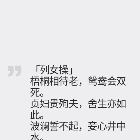
「列女操」
梧桐相待老，鸳鸯会双
死。
贞妇贵殉夫，舍生亦如
此。
波澜誓不起，妾心井中
水。