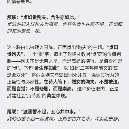
的情感底色。
颔联：“贞妇贵殉夫，舍生亦如此。”
贞洁的妇人以殉夫为高贵，舍弃生命也在所不惜，正如那
同死的鸳鸯一般。
这一联由比兴转入直陈，正面点出“殉夫”的主题。
“贞妇
贵殉夫”
，一个“贵”字，道出了封建礼教对“贞节”的价值判
断——殉夫不是无奈之举，而是高尚的德行，是值得推崇
的“贵”。下句“
舍生亦如此
”，以“如此”二字呼应前文的“鸳
鸯会双死”，将烈女殉夫与鸳鸯同死并置，强调其行为的
正当性与必然性。
在诗人笔下，烈女的殉夫，不是被迫，
而是自觉；不是悲剧，而是崇高。
这种价值取向，正是
封建社会“贞节观”的典型体现。
尾联：“波澜誓不起，妾心井中水。”
我的心誓不起一丝波澜，正如那古井之水，深沉而宁静。