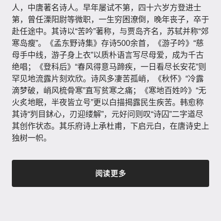
人，中唐著名诗人。早年屡试不第，四十六岁方登进士
第，曾任溧阳尉等微职，一生穷困潦倒，晚年丧子，卒于
赴任途中。其诗以“苦吟”著称，与贾岛齐名，苏轼并称“郊
寒岛瘦”。《孟东野诗集》存诗500余首，《游子吟》“慈
母手中线，游子身上衣”以质朴语言写尽母爱，成为千古
绝唱；《登科后》“春风得意马蹄疾，一日看尽长安花”则
罕见地流露片刻欢欣。诗风多凄苦孤峭，《秋怀》“冷露
滴梦破，峭风梳骨寒”直写贫寒之痛；《寒地百姓吟》“无
火炙地眠，半夜皆立号”更以白描揭露民生疾苦。韩愈称
其诗“刿目鉥心，刃迎缕解”，元好问则叹“诗囚”二字道尽
其创作状态。其乐府诗上承杜甫，下启元白，在唐诗史上
独树一帜。
阅读更多