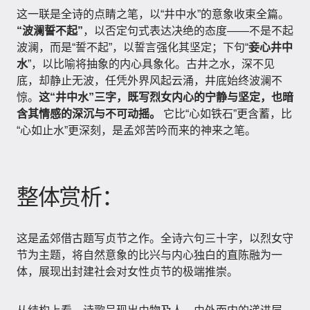
这一联是全诗的点睛之笔，以“井中水”的意象收束全篇。
“波澜誓不起”
，以否定句式表达决绝的态度——不是不起
波澜，而是“誓不起”，以誓言强化其坚定；下句“
妾心井中
水
”，以比喻将抽象的内心具象化。古井之水，深不见
底，却静止无波，任凭外界风起云涌，井底始终波澜不
惊。
这“井中水”三字，既写烈女内心的宁静与坚定，也暗
含其情感的深沉与不可动摇。
它比“心如铁石”更含蓄，比
“心如止水”更深刻，是孟郊苦吟而来的神来之笔。
整体赏析：
这是孟郊借古题写贞节之作。全诗六句三十字，以烈女守
节为主题，将自然意象的比兴与内心独白的直陈融为一
体，展现出封建社会对女性贞节的极端推崇。