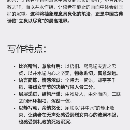
起兴，让读者在自然意象中感受到忠贞的美好；不直斥礼
教之非，而以井水作结，让读者在静止的画面中体会到压
抑的沉重。
这种将抽象理念具象化的笔法，正是中国古典
诗歌“立象以尽意”的最高境界。
写作特点：
比兴精当，意象鲜明
：以梧桐、鸳鸯喻夫妻之忠
贞，以井水喻内心之坚定，
物象贴切，寓意深远
。
语言简练，情感浓烈
：全诗无一赘语，却字字千
钧，
将烈女守节的决绝写得入骨三分
。
层层递进，结构严谨
：由物及人，由外而内，
三联
之间环环相扣，浑然一体
。
以静写动，余韵悠长
：尾联以“井中水”的静止收
束，
让读者在无声处感受到烈女内心的波澜不起，
也感受到礼教的死寂沉沉
。