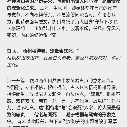
社会对妇德的严苛要求，也折射出诗人内心对于高尚情操
的理想化追求。
孟郊一生坎坷，却始终坚守自己的操守
与志节，不向权势低头，不与流俗同流合污。有论者认
为，此诗表面写烈女，实则寄托了诗人自身“守节不移”的
人格理想——正如那井中之水，波澜不起，任凭外界风云
变幻，内心始终澄澈坚定。
首联：“梧桐相待老，鸳鸯会双死。”
梧桐树相依相守，直至白头偕老；鸳鸯鸟成双成对，誓同
生死。
诗一开篇，便以两个自然界中象征着忠贞的意象起兴。
“梧桐”
，枝干相依，根叶相连，古人以为梧桐雌雄异株，
相待而生，故以喻夫妻和合、白头偕老；
“鸳鸯”
，雌雄不
离，双宿双飞，若其一死，另一亦不独存，故以喻生死与
共、誓不相离。
这“相待老”与“会双死”六字，将人间最极
致的忠贞——偕老与同死——凝于梧桐与鸳鸯的形象之
中。
诗人以此起兴，为下文烈女殉夫的主题铺设了深厚