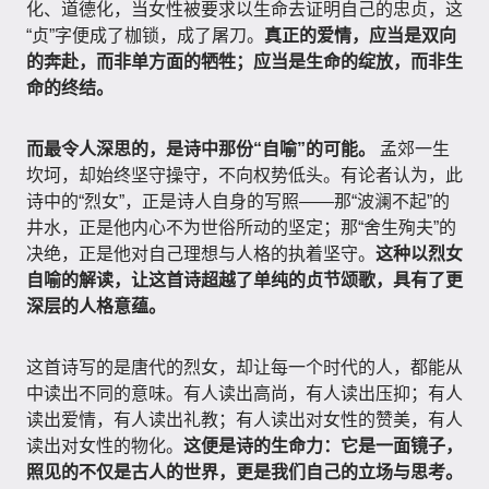
化、道德化，当女性被要求以生命去证明自己的忠贞，这
“贞”字便成了枷锁，成了屠刀。
真正的爱情，应当是双向
的奔赴，而非单方面的牺牲；应当是生命的绽放，而非生
命的终结。
而最令人深思的，是诗中那份“自喻”的可能。
孟郊一生
坎坷，却始终坚守操守，不向权势低头。有论者认为，此
诗中的“烈女”，正是诗人自身的写照——那“波澜不起”的
井水，正是他内心不为世俗所动的坚定；那“舍生殉夫”的
决绝，正是他对自己理想与人格的执着坚守。
这种以烈女
自喻的解读，让这首诗超越了单纯的贞节颂歌，具有了更
深层的人格意蕴。
这首诗写的是唐代的烈女，却让每一个时代的人，都能从
中读出不同的意味。有人读出高尚，有人读出压抑；有人
读出爱情，有人读出礼教；有人读出对女性的赞美，有人
读出对女性的物化。
这便是诗的生命力：它是一面镜子，
照见的不仅是古人的世界，更是我们自己的立场与思考。