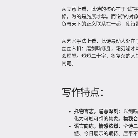
从立意上看，此诗的核心在于“试”字
修，为的是施展才华。而“试”的对
负与天下的正义联系在一起，使诗
从艺术手法上看，此诗最动人处在于
丝丝入扣：磨剑喻修身，霜刃喻才
会理想。短短二十字，将复杂的人
闲笔。
写作特点：
托物言志，喻意深刻
：以剑喻
化为可触可感的物象。
物我合
语言简练，情感浓烈
：全诗二
憾、今日展示的期待、愿平不