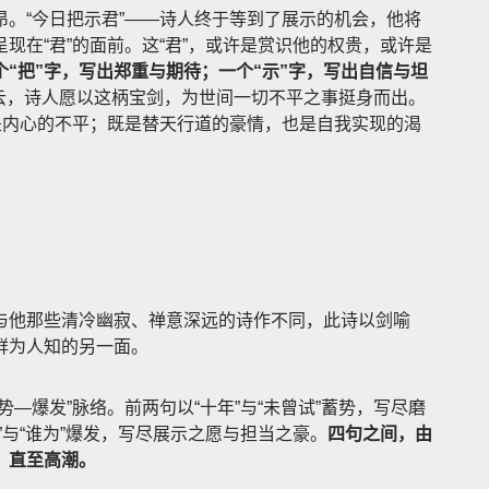
。“今日把示君”——诗人终于等到了展示的机会，他将
现在“君”的面前。这“君”，或许是赏识他的权贵，或许是
个“把”字，写出郑重与期待；一个“示”字，写出自信与坦
干云，诗人愿以这柄宝剑，为世间一切不平之事挺身而出。
是内心的不平；既是替天行道的豪情，也是自我实现的渴
与他那些清冷幽寂、禅意深远的诗作不同，此诗以剑喻
鲜为人知的另一面。
—爆发”脉络。前两句以“十年”与“未曾试”蓄势，写尽磨
”与“谁为”爆发，写尽展示之愿与担当之豪。
四句之间，由
，直至高潮。