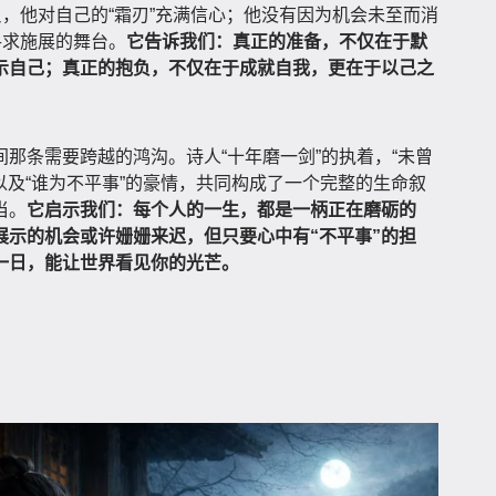
反，他对自己的“霜刃”充满信心；他没有因为机会未至而消
寻求施展的舞台。
它告诉我们：真正的准备，不仅在于默
示自己；真正的抱负，不仅在于成就自我，更在于以己之
那条需要跨越的鸿沟。诗人“十年磨一剑”的执着，“未曾
，以及“谁为不平事”的豪情，共同构成了一个完整的生命叙
当。
它启示我们：每个人的一生，都是一柄正在磨砺的
展示的机会或许姗姗来迟，但只要心中有“不平事”的担
一日，能让世界看见你的光芒。