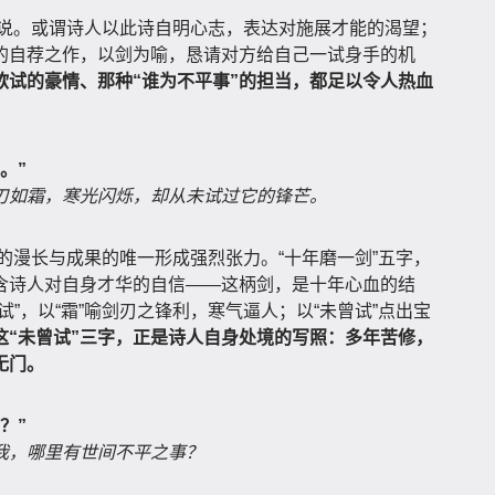
”两说。或谓诗人以此诗自明心志，表达对施展才能的渴望；
的自荐之作，以剑为喻，恳请对方给自己一试身手的机
欲试的豪情、那种“谁为不平事”的担当，都足以令人热血
。”
刃如霜，寒光闪烁，却从未试过它的锋芒。
间的漫长与成果的唯一形成强烈张力。“十年磨一剑”五字，
含诗人对自身才华的自信——这柄剑，是十年心血的结
”，以“霜”喻剑刃之锋利，寒气逼人；以“未曾试”点出宝
这“未曾试”三字，正是诗人自身处境的写照：多年苦修，
无门。
？”
我，哪里有世间不平之事？