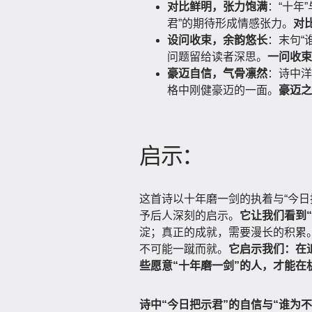
对比鲜明，张力饱满
：“十年
君”的期待形成情感张力。
对
设问收束，余韵悠长
：末句“
问题留给读者深思。
一问收束
豪迈自信，气骨凛然
：诗中洋
格中刚健豪迈的一面。
豪迈之
启示：
这首诗以十年磨一剑的执着与“今日把
予后人深刻的启示。
它让我们看到
淀；真正的成就，需要漫长的积累。
不可能一蹴而就。
它启示我们：在
些愿意“十年磨一剑”的人，才能在
诗中“今日把示君”的自信与“谁为不