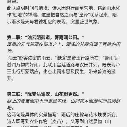
结果。
此联点明时间与情境：诗人因游行而至营地，遇到雨水化
作“胜地”的祥瑞。这里把自然之雨与“皇泽”联系起来，暗
示雨水是天与君德相应的表现，突显盛世气象。
第二联：“油云阴御道，膏雨润公田。”
厚重的云气笼罩在御道之上，润泽的甘霖滋润了百姓的田
地。
“油云”形容浓密的雨云，“御道”是帝王行路所在；“膏雨”即
滋润万物的好雨。此联用宫廷道路与农田并列，既表现帝
王出行所蒙瑞应，也点出雨水惠及民生，带来普遍的滋
养。
第三联：“陇麦沾逾翠，山花湿更然。”
陇上的麦苗因雨水而更显翠绿，山间花木因湿润而愈加鲜
艳。
这两句是具体的实景描写：雨后的庄稼与花木焕发新姿。
诗人既写到农业作物（麦苗），又写到自然景物（山