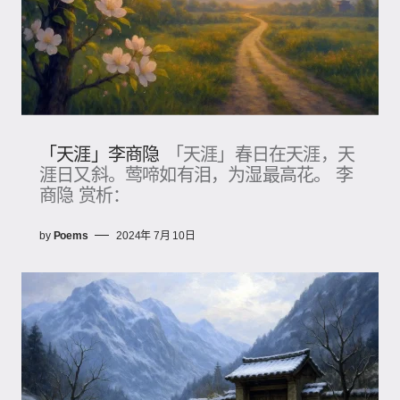
「天涯」李商隐
「天涯」春日在天涯，天
涯日又斜。莺啼如有泪，为湿最高花。 李
商隐 赏析：
by
Poems
2024年 7月 10日