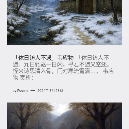
「休日访人不遇」韦应物
「休日访人不
遇」九日驰驱一日闲，寻君不遇又空还。
怪来诗思清入骨，门对寒流雪满山。 韦应
物 赏析：
by
Poems
2024年 7月 28日