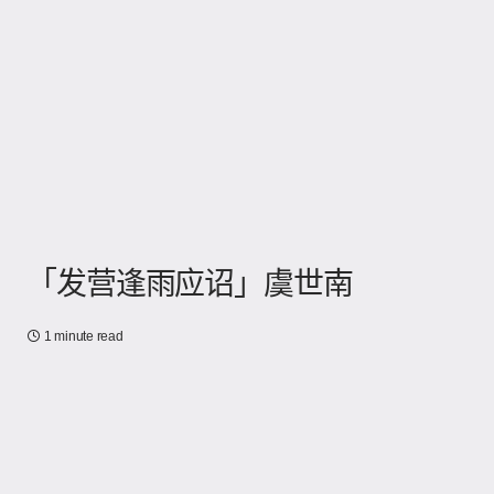
「发营逢雨应诏」虞世南
1 minute read