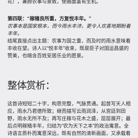
花），兼顾农事与景致，使画面富有生机。
第四联：“稼穑良所重，方复悦丰年。”
农事本是国家根本，而今雨水丰沛，更令人欢喜地期盼着
丰年。
结尾直接点出主题：农事为国之重，而及时的雨水意味着
丰收在望。诗人以“悦丰年”收束，既是臣子对国运昌盛的
赞美，也暗含百姓安居乐业的愿景。
整体赏析：
这首诗短短二十字，构思完整，气脉贯通。起首写天人相
应，雨水乃君德所致；继而描写云雨润泽，从宫廷到田
野，雨水无所不及；再写庄稼与花木之盛，层层展开；最
后点明稼穑丰年，归结为“农为天下之本”的政治寓意。全
诗语言质朴而寓意深远，既有自然的清新画面，又承载着