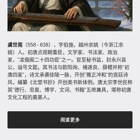
虞世南
（558 - 638），字伯施，越州余姚（今浙江余
姚）人。初唐贞观朝重臣，文学家、书法家、政治
家，"凌烟阁二十四功臣"之一。官至秘书监，封永兴县
公，谥号文懿。其书法与欧阳询、褚遂良、薛稷并称"初
唐四家"，诗文承袭徐陵一脉，开创"雅正冲和"的宫廷诗
风，编纂《北堂书钞》开创类书新体例。唐太宗李世民称
其"德行、忠直、博学、文词、书翰"五绝兼具，堪称初唐
文化工程的奠基人。
阅读更多