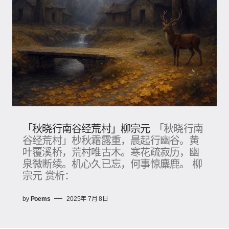
「秋晓行南谷经荒村」柳宗元
「秋晓行南
谷经荒村」杪秋霜露重，晨起行幽谷。黄
叶覆溪桥，荒村唯古木。寒花疏寂历，幽
泉微断续。机心久已忘，何事惊麋鹿。 柳
宗元 赏析：
by
Poems
2025年 7月 8日