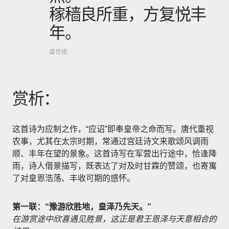
稼穑良所重，方复悦丰
年。
虞世南
赏析：
这首诗为应制之作，“应诏”即奉皇帝之命而写。唐代重视
农事，尤其在太宗时期，常通过宫廷诗文来歌颂风调雨
顺、丰年在望的景象。这首诗写在军营出行途中，恰逢降
雨，诗人借景描写，既表达了对及时甘霖的赞颂，也寄寓
了对皇恩浩荡、丰收可期的感怀。
第一联：“豫游欣胜地，皇泽乃先天。”
在游赏途中欣喜遇见胜景，这正是君王恩泽与天意相合的