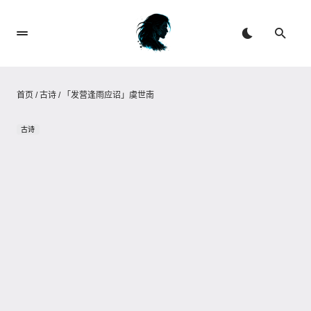
首页
/
古诗
/
「发营逢雨应诏」虞世南
古诗