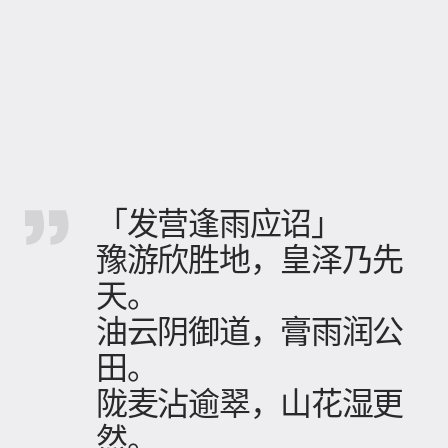
「发营逢雨应诏」
豫游欣胜地，皇泽乃先
天。
油云阴御道，膏雨润公
田。
陇麦沾逾翠，山花湿更
然。