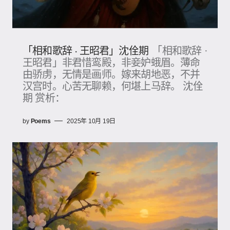
「相和歌辞 · 王昭君」沈佺期
「相和歌辞 ·
王昭君」非君惜鸾殿，非妾妒蛾眉。薄命
由骄虏，无情是画师。嫁来胡地恶，不并
汉宫时。心苦无聊赖，何堪上马辞。 沈佺
期 赏析：
by
Poems
2025年 10月 19日