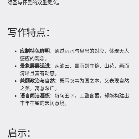
颂圣与怀民的双重意义。
写作特点：
应制特色鲜明
：通过雨水与皇恩的对应，体现天人
感应的观念。
景象层层递进
：从油云、膏雨到庄稼、山花，画面
清晰且富有动感。
兼顾政治与自然
：既写农事为国之本，又表现自然
之美，寓意深广。
语言简洁凝练
：每句五字，工整含蓄，却能构建出
丰年在望的宏阔意境。
启示：