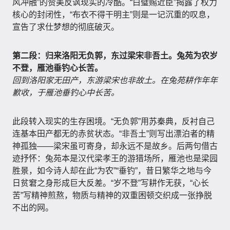
风冲融”的赞美反讽现实的冷酷。“白璧赐近臣”揭露了权力
核心的封闭性，“布衣不得干明主”则是一记沉重的叹息，
宣告了求仕梦想的彻底破灭。
第二段：归来洛阳无负郭，东过梁宋非吾土。兔苑为农岁
不登，雁池垂钓心长苦。
回到洛阳家无田产，东游梁宋也非故土。在兔苑耕作年年
歉收，于雁池垂钓心中长苦。
此段转入现实的生存困境。“无负郭”用苏秦典，反衬自己
连基本田产都无的赤贫状态。“非吾土”则写出漂泊者的精
神孤独——梁宋虽可寄身，却永远不是故乡。后两句借古
迹抒怀：兔苑本是汉代梁孝王的游猎场所，雁池也是梁园
胜景，如今诗人却在此“为农”“垂钓”，昔日繁华之地与今
日贫窘之身形成巨大反差。“岁不登”写耕作无获，“心长
苦”写精神煎熬，物质与精神的双重困顿交织成一张挣脱
不出的网。