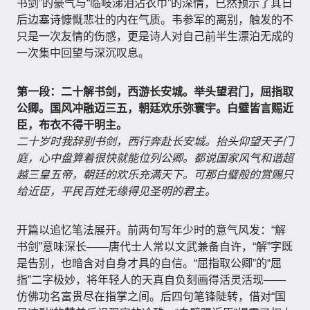
书剑”的豪气与“临岐涕泪沾衣巾”的深情，已然预示了其日
后边塞诗慷慨悲壮的内在气质。韦参军的离别，触发的不
只是一次友情的伤感，更是诗人对自己前半生漂泊无成的
一次集中回望与深沉叹息。
第一段：二十解书剑，西游长安城。举头望君门，屈指取
公卿。国风冲融迈三五，朝廷欢乐弥寰宇。白璧皆言赐近
臣，布衣不得干明主。
二十岁时我辞别书剑，西行奔赴长安城。抬头仰望天子门
庭，心中盘算着很快就能位列公卿。都说国家风气和谐超
越三皇五帝，朝廷的欢乐充满天下。可那白璧般的赏赐只
给近臣，平民百姓无缘得见圣明的君主。
开篇以追忆笔法展开。前两句写年少时的意气风发：“解
书剑”意味深长——唐代士人常以文武兼备自许，“解”字既
是告别，也暗含对自身才具的自信。“屈指取公卿”的“屈
指”二字极妙，将年轻人的天真自负刻画得活灵活现——
仿佛功名富贵尽在指掌之间。后四句笔锋陡转，借对“国