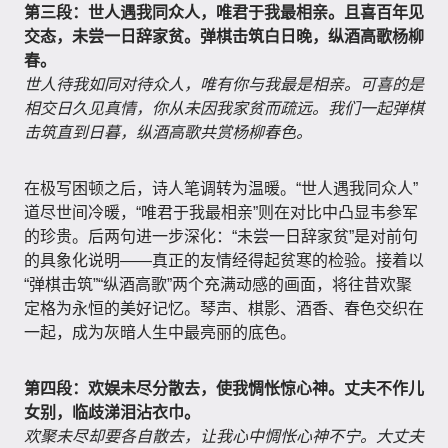
第三段：世人遇我同众人，唯君于我最相亲。且喜百年见
交态，未尝一日辞家贫。弹棋击筑白日晚，纵酒高歌杨柳
春。
世人待我如同对待众人，唯有你与我最是相亲。可喜的是
相交日久见真情，你从未因我家贫而疏远。我们一起弹棋
击筑直到日暮，纵酒高歌共赏杨柳春色。
在极写困顿之后，诗人笔调转为温暖。“世人遇我同众人”
道尽世间冷暖，“唯君于我最相亲”则在对比中凸显韦参军
的珍贵。后两句进一步深化：“未尝一日辞家贫”是对前句
的具象化说明——真正的友情经得起贫寒的检验。接着以
“弹棋击筑”“纵酒高歌”两个充满动感的画面，将往昔欢聚
定格为永恒的美好记忆。琴声、棋影、酒香、春色交织在
一起，成为灰暗人生中最亮丽的底色。
第四段：欢娱未尽分散去，使我惆怅惊心神。丈夫不作儿
女别，临歧涕泪沾衣巾。
欢聚未尽却要各自散去，让我心中惆怅心神不宁。大丈夫