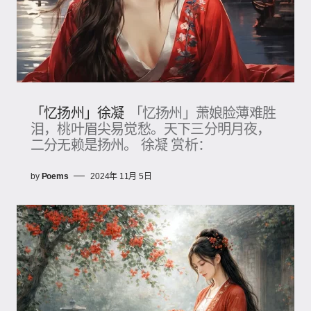
「忆扬州」徐凝
「忆扬州」萧娘脸薄难胜
泪，桃叶眉尖易觉愁。天下三分明月夜，
二分无赖是扬州。 徐凝 赏析：
by
Poems
2024年 11月 5日