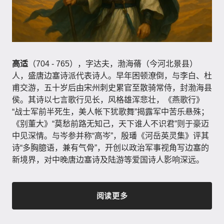
高适
（704 - 765），字达夫，渤海蓨（今河北景县）
人，盛唐边塞诗派代表诗人。早年困顿潦倒，与李白、杜
甫交游，五十岁后由宋州刺史累官至散骑常侍，封渤海县
侯。其诗以七言歌行见长，风格雄浑悲壮，《燕歌行》
“战士军前半死生，美人帐下犹歌舞”揭露军中苦乐悬殊；
《别董大》“莫愁前路无知己，天下谁人不识君”则于豪迈
中见深情。与岑参并称“高岑”，殷璠《河岳英灵集》评其
诗“多胸臆语，兼有气骨”，开创以政治军事视角写边塞的
新境界，对中晚唐边塞诗及陆游等爱国诗人影响深远。
阅读更多