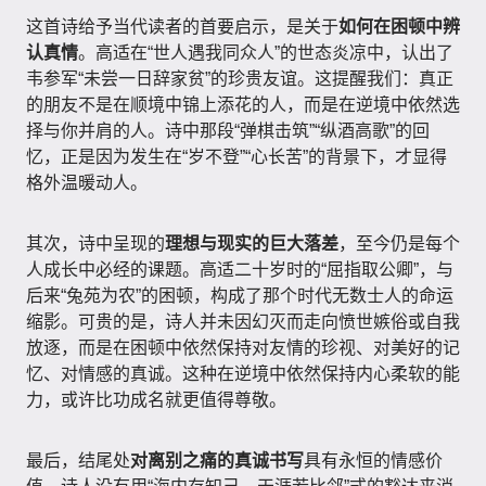
这首诗给予当代读者的首要启示，是关于
如何在困顿中辨
认真情
。高适在“世人遇我同众人”的世态炎凉中，认出了
韦参军“未尝一日辞家贫”的珍贵友谊。这提醒我们：真正
的朋友不是在顺境中锦上添花的人，而是在逆境中依然选
择与你并肩的人。诗中那段“弹棋击筑”“纵酒高歌”的回
忆，正是因为发生在“岁不登”“心长苦”的背景下，才显得
格外温暖动人。
其次，诗中呈现的
理想与现实的巨大落差
，至今仍是每个
人成长中必经的课题。高适二十岁时的“屈指取公卿”，与
后来“兔苑为农”的困顿，构成了那个时代无数士人的命运
缩影。可贵的是，诗人并未因幻灭而走向愤世嫉俗或自我
放逐，而是在困顿中依然保持对友情的珍视、对美好的记
忆、对情感的真诚。这种在逆境中依然保持内心柔软的能
力，或许比功成名就更值得尊敬。
最后，结尾处
对离别之痛的真诚书写
具有永恒的情感价