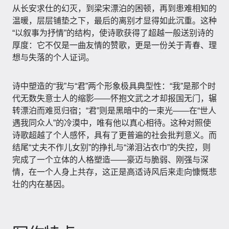
从长安求仕的幻灭，到梁宋漂泊的困顿，再到患难相知的
温暖，层层铺垫之下，最后的离别才显得如此沉重。这种
“以叙事为抒情”的结构，使诗歌获得了超越一般送别诗的
厚度：它不仅是一曲友情的赞歌，更是一份关于青春、理
想与失落的个人证词。
诗中塑造的“我”与“君”两个形象极具典型性：“我”是那个时
代无数失意士人的缩影——怀抱文武之才却报国无门，辗
转漂泊而难觅归宿；“君”则是黑暗中的一束光——在“世人
遇我同众人”的冷漠中，唯有他以真心相待。这种对照使
诗歌超越了个人感怀，具有了更普遍的社会批判意义。而
结尾“丈夫不作儿女别”的挣扎与“涕泪沾衣巾”的失控，则
完成了一个立体的人格塑造——豪迈与脆弱、刚强与深
情，在一个人身上共存，这正是高适诗风后来走向慷慨悲
壮的内在基因。