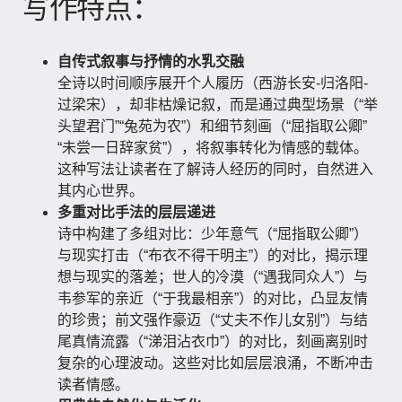
写作特点：
自传式叙事与抒情的水乳交融
全诗以时间顺序展开个人履历（西游长安-归洛阳-
过梁宋），却非枯燥记叙，而是通过典型场景（“举
头望君门”“兔苑为农”）和细节刻画（“屈指取公卿”
“未尝一日辞家贫”），将叙事转化为情感的载体。
这种写法让读者在了解诗人经历的同时，自然进入
其内心世界。
多重对比手法的层层递进
诗中构建了多组对比：少年意气（“屈指取公卿”）
与现实打击（“布衣不得干明主”）的对比，揭示理
想与现实的落差；世人的冷漠（“遇我同众人”）与
韦参军的亲近（“于我最相亲”）的对比，凸显友情
的珍贵；前文强作豪迈（“丈夫不作儿女别”）与结
尾真情流露（“涕泪沾衣巾”）的对比，刻画离别时
复杂的心理波动。这些对比如层层浪涌，不断冲击
读者情感。