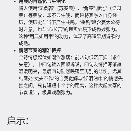
用典的自然化与生活化
诗人使用“无负郭”（苏秦典）、“兔苑”“雁池”（梁园
典）等典故，却不显生硬，而是将其融入自身经
历，使历史与当下产生共鸣。“垂钓”暗含姜太公待
时之意，也与“心长苦”的现实处境形成微妙张力。
这种“用典如用字”的功力，体现了高适早期诗歌的
成熟。
情感节奏的精准把控
全诗情感起伏如潮汐涨落：前八句低沉压抑（求仕
失意），中四句转入困顿诉说，四句友情描写渐趋
温暖明亮，最后四句陡然跌落至离别的悲伤。尤其
结尾处“丈夫不作”的自我宽解与“涕泪沾巾”的情感失
控之间，只有短短十个字的距离，这种大起大落的
节奏设计，极具戏剧张力。
启示：