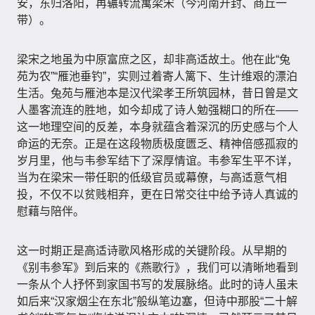
安，东归洛阳，再辗转流寓梁宋（今河南开封、商丘一
带）。
梁宋之地虽为中原富庶之区，却非高适故土。他在此“兔
苑为农”“雁池垂钓”，实则过着寄人篱下、生计维艰的漂泊
生活。兔苑与雁池本是汉代梁孝王所筑园林，昔日曾是文
人墨客流连的胜地，如今却成了诗人勉强糊口的所在——
这一地理空间的反差，本身就蕴含着深沉的历史感与个人
命运的无奈。正是在这段物质极度匮乏、精神倍感孤寂的
岁月里，他与韦参军结下了深厚情谊。韦参军生平不详，
当为在梁宋一带任职的低级官员或幕僚，与高适意气相
投，不仅不以贫贱相弃，更在日常交往中给予诗人真诚的
慰藉与陪伴。
这一时期正是高适诗歌风格形成的关键阶段。从早期的
《别韦参军》到后来的《燕歌行》，我们可以清晰地看到
一条从个人抒怀到家国书写的发展脉络。此时的诗人虽未
如后来“汉家烟尘在东北”般纵笔边塞，但诗中那股“二十解