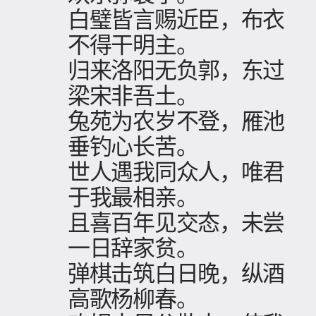
白璧皆言赐近臣，布衣
不得干明主。
归来洛阳无负郭，东过
梁宋非吾土。
兔苑为农岁不登，雁池
垂钓心长苦。
世人遇我同众人，唯君
于我最相亲。
且喜百年见交态，未尝
一日辞家贫。
弹棋击筑白日晚，纵酒
高歌杨柳春。