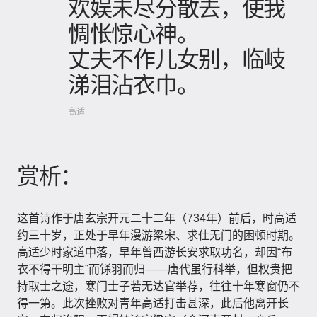
欢娱未尽分散去，使我
惆怅惊心神。
丈夫不作儿女别，临岐
涕泪沾衣巾。
高适
赏析：
这首诗作于唐玄宗开元二十二年（734年）前后，时高适
约三十岁，正处于早年漫游梁宋、求仕无门的困顿时期。
高适少时家道中落，早年曾西游长安求取功名，却因“布
衣不得干明主”而铩羽而归——唐代虽行科举，但权贵把
持取士之途，寒门士子若无达官举荐，往往十年寒窗仍不
得一第。此次挫败对青年高适打击甚深，此后他离开长