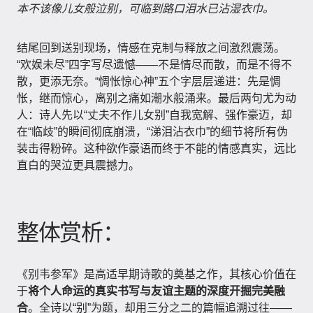
本不该像儿女般泣别，可临到路口泪水已沾湿衣巾。
结尾回到送别现场，情感在克制与释放之间激烈震荡。
“欢娱未尽”四字写尽遗憾——不是情尽而散，而是不得不
散，更添无奈。“惆怅惊心神”五个字层层递进：先是惆
怅，继而惊心，离别之痛如潮水般涌来。最后两句尤为动
人：诗人先以“丈夫不作儿女别”自我宽解、强作豪迈，却
在“临歧”的瞬间彻底崩溃，“涕泪沾衣巾”的细节将所有伪
装击得粉碎。这种欲作豪语而终于不能的情感真实，远比
直白的哭泣更具震撼力。
整体赏析：
《别韦参军》是高适早期诗歌的奠基之作，其核心价值在
于
将个人命运的真实书写与友谊主题的深度开掘完美融
合
。全诗以“别”为题，却用三分之二的篇幅追溯过往——