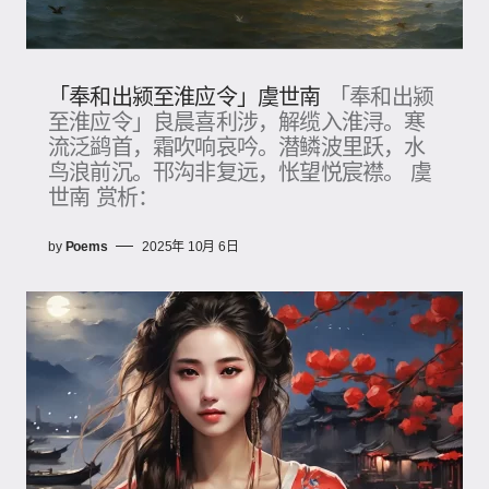
「奉和出颍至淮应令」虞世南
「奉和出颍
至淮应令」良晨喜利涉，解缆入淮浔。寒
流泛鹢首，霜吹响哀吟。潜鳞波里跃，水
鸟浪前沉。邗沟非复远，怅望悦宸襟。 虞
世南 赏析：
by
Poems
2025年 10月 6日