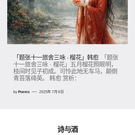
「题张十一旅舍三咏 · 榴花」韩愈
「题张
十一旅舍三咏 · 榴花」五月榴花照眼明，
枝间时见子初成。可怜此地无车马，颠倒
青苔落绛英。 韩愈 赏析：
by
Poems
2025年 7月 6日
诗与酒