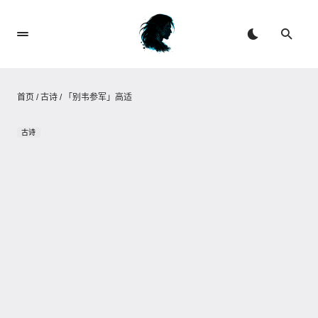
首页
/
古诗
/
「别韦参军」高适
古诗