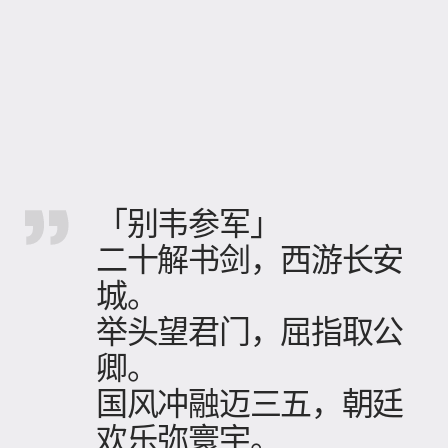
「别韦参军」
二十解书剑，西游长安
城。
举头望君门，屈指取公
卿。
国风冲融迈三五，朝廷
欢乐弥寰宇。