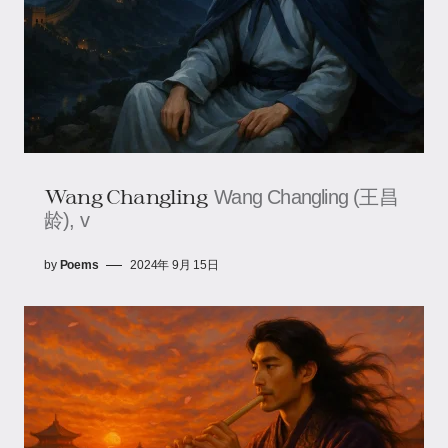
Wang Changling
Wang Changling (王昌
龄), v
by
Poems
2024年 9月 15日