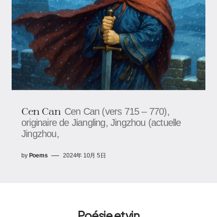
Cen Can
Cen Can (vers 715 – 770),
originaire de Jiangling, Jingzhou (actuelle
Jingzhou,
by
Poems
2024年 10月 5日
Poésie et vin