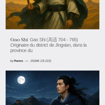
Gao Shi
Gao Shi (高适 704 - 765)
Originaire du district de Jingxian, dans la
province du
by
Poems
2026年 2月 22日