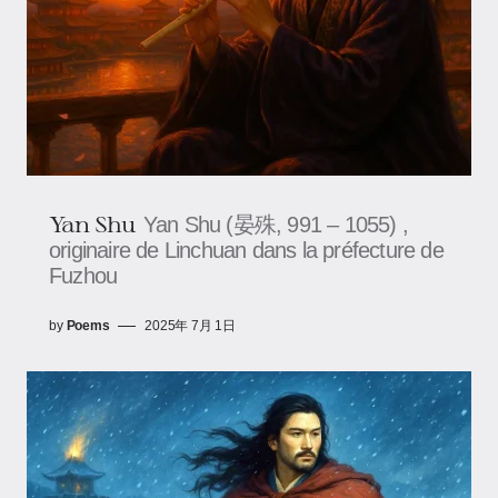
Yan Shu
Yan Shu (晏殊, 991 – 1055) ,
originaire de Linchuan dans la préfecture de
Fuzhou
by
Poems
2025年 7月 1日