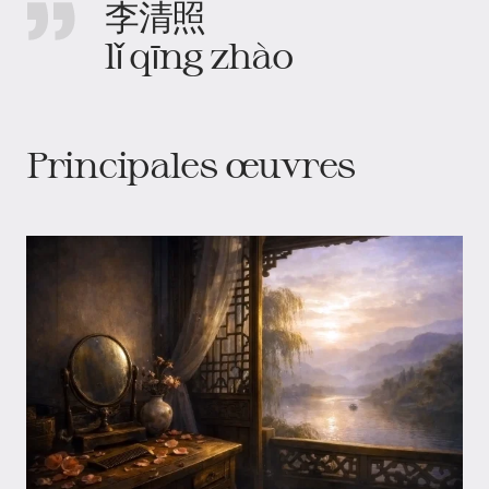
李清照
lǐ qīng zhào
Principales œuvres