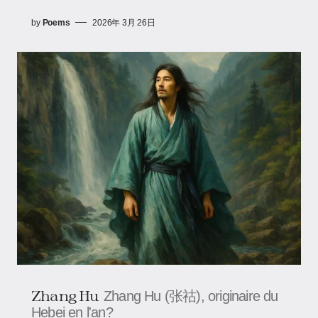
by
Poems
2026年 3月 26日
Zhang Hu
Zhang Hu (张祜), originaire du
Hebei en l'an?