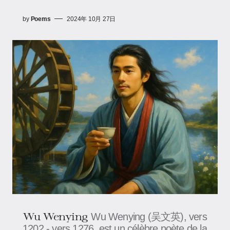
by
Poems
2024年 10月 27日
Wu Wenying
Wu Wenying (吴文英), vers
1202 - vers 1276, est un célèbre poète de la