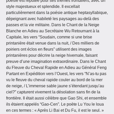
poésie est réputée pour ses thèmes frontaliers, avec un
style majestueux et splendide. Il excellait
particulièrement dans la poésie antique heptasyllabique,
dépeignant avec habileté les paysages au-delà des
passes et la vie militaire. Dans le Chant de la Neige
Blanche en Adieu au Secrétaire Wu Retournant à la
Capitale, les vers “Soudain, comme si une brise
printanière était venue dans la nuit, / Des milliers de
poiriers ont éclos en fleurs” utilisent des images
printanières pour décrire la neige hivernale, faisant
preuve d’une imagination extraordinaire. Dans le Chant
du Fleuve du Cheval Rapide en Adieu au Général Feng
Partant en Expédition vers l’Ouest, les vers “N’as-tu pas
vu le fleuve du cheval rapide couler au bord de la mer
de neige, / L’immense sable jaune s’étendant jusqu’au
ciel?” capturent vivement la désolation sans fin de la
frontière. Il était aussi célèbre que Gao Shi, et ensemble
ils étaient appelés “Gao-Cen”. Le poète Lu You le loua
en ces termes : « Après Li Bai et Du Fu, il est le seul. »