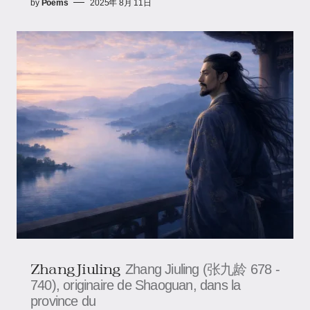
by
Poems
2025年 8月 11日
Zhang Jiuling
Zhang Jiuling (张九龄 678 -
740), originaire de Shaoguan, dans la
province du