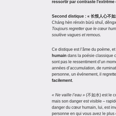
ressortir par contraste l’extrêm
Second distique : « 长恨
Cháng hèn rénxīn bùrú shuǐ, děngxi
Toujours regretter que le cœur humain
soulève vagues et remous.
Ce distique est l’âme du poème, et
humain
dans la poésie classique 
sont pas le ressentiment d’un mom
années d’accumulation, de ruminati
personne, un événement, il regret
facilement
.
« Ne vaille l’eau »
(不如水) est le cœ
mais son danger est visible – rapi
danger du cœur humain, lui, est inv
personne en qui vous avez le plus