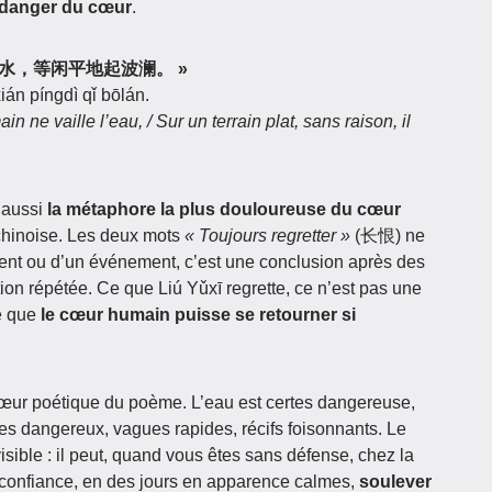
e danger du cœur
.
人心不如水，等闲平地起波澜。 »
án píngdì qǐ bōlán.
 ne vaille l’eau, / Sur un terrain plat, sans raison, il
 aussi
la métaphore la plus douloureuse du cœur
chinoise. Les deux mots
« Toujours regretter »
(长恨) ne
ent ou d’un événement, c’est une conclusion après des
on répétée. Ce que Liú Yǔxī regrette, ce n’est pas une
te que
le cœur humain puisse se retourner si
ur poétique du poème. L’eau est certes dangereuse,
des dangereux, vagues rapides, récifs foisonnants. Le
isible : il peut, quand vous êtes sans défense, chez la
 confiance, en des jours en apparence calmes,
soulever