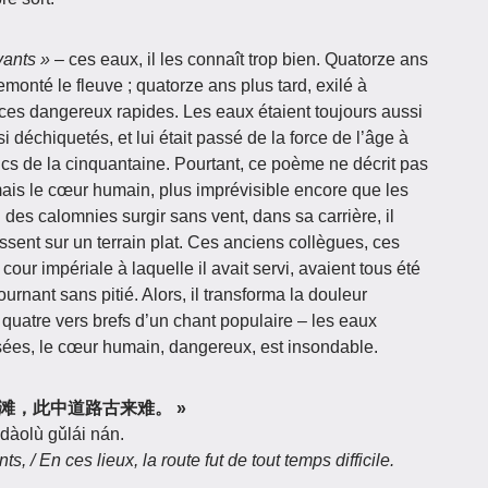
yants »
– ces eaux, il les connaît trop bien. Quatorze ans
remonté le fleuve ; quatorze ans plus tard, exilé à
ces dangereux rapides. Les eaux étaient toujours aussi
ssi déchiquetés, et lui était passé de la force de l’âge à
cs de la cinquantaine. Pourtant, ce poème ne décrit pas
, mais le cœur humain, plus imprévisible encore que les
vu des calomnies surgir sans vent, dans sa carrière, il
issent sur un terrain plat. Ces anciens collègues, ces
our impériale à laquelle il avait servi, avaient tous été
nant sans pitié. Alors, il transforma la douleur
uatre vers brefs d’un chant populaire – les eaux
sées, le cœur humain, dangereux, est insondable.
嘈嘈十二滩，此中道路古来难。 »
 dàolù gǔlái nán.
 / En ces lieux, la route fut de tout temps difficile.