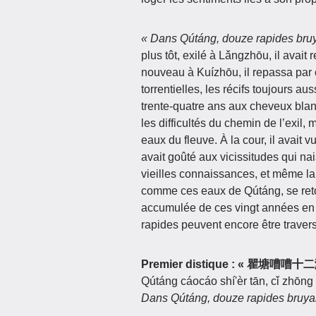
« Dans Qútáng, douze rapides bru
plus tôt, exilé à Lǎngzhōu, il avait 
nouveau à Kuízhōu, il repassa par 
torrentielles, les récifs toujours au
trente-quatre ans aux cheveux blan
les difficultés du chemin de l’exil
eaux du fleuve. À la cour, il avait 
avait goûté aux vicissitudes qui na
vieilles connaissances, et même la c
comme ces eaux de Qútáng, se retour
accumulée de ces vingt années en q
rapides peuvent encore être traver
Premier distique : « 瞿塘
Qútáng cáocáo shí'èr tān, cǐ zhōng
Dans Qútáng, douze rapides bruyants,