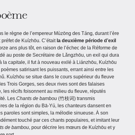
 poème
 le règne de l’empereur Mùzōng des Táng, durant l’ère
 préfet de Kuízhōu. C’était
la deuxième période d’exil
rze ans plus tôt, en raison de l’échec de la Réforme de
radé au poste de Secrétaire de Lǎngzhōu, un exil qui dura
 à la capitale, il fut à nouveau exilé à Liánzhōu, Kuízhōu
oèmes satirisant les puissants, errant ainsi entre les
. Kuízhōu se situe dans le cours supérieur du fleuve
des Trois Gorges, ses deux rives sont des falaises
 les récifs foisonnent au milieu du fleuve, réputés
ité. Les
Chants de bambou
(竹枝词) transmis
res de la région du Bā-Yú, les chanteurs dansent en
s paroles sont simples, la mélodie sinueuse. À son
ondément touché par ces chants populaires, et imitant leur
ts de bambou
, pour décrire les mœurs de Kuízhōu et y
re sort.