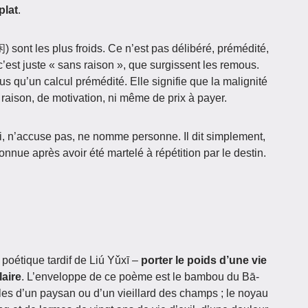
plat
.
 sont les plus froids. Ce n’est pas délibéré, prémédité,
’est juste « sans raison », que surgissent les remous.
us qu’un calcul prémédité. Elle signifie que la malignité
aison, de motivation, ni même de prix à payer.
ci, n’accuse pas, ne nomme personne. Il dit simplement,
onnue après avoir été martelé à répétition par le destin.
poétique tardif de Liú Yǔxī –
porter le poids d’une vie
laire
. L’enveloppe de ce poème est le bambou du Bā-
oles d’un paysan ou d’un vieillard des champs ; le noyau