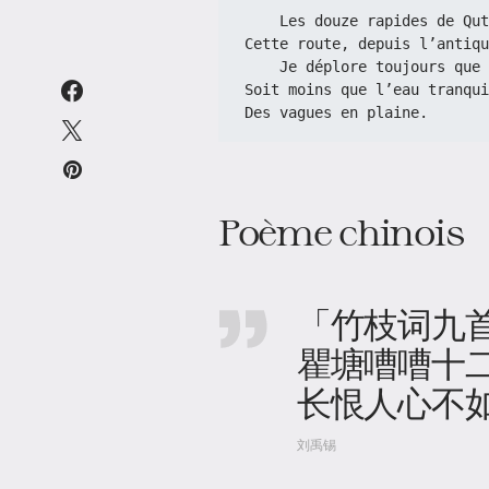
    Les douze rapides de Q
Cette route, depuis l’antiqu
    Je déplore toujours qu
Soit moins que l’eau tranqui
Des vagues en plaine.
Poème chinois
「竹枝词九首 
瞿塘嘈嘈十
长恨人心不
刘禹锡