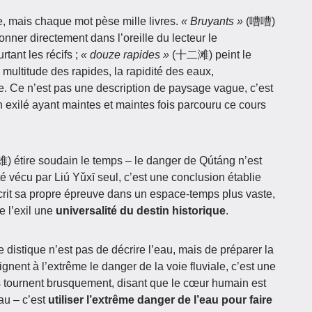
e, mais chaque mot pèse mille livres.
« Bruyants »
(嘈嘈)
sonner directement dans l’oreille du lecteur le
tant les récifs ;
« douze rapides »
(十二滩) peint le
multitude des rapides, la rapidité des eaux,
ce. Ce n’est pas une description de paysage vague, c’est
 exilé ayant maintes et maintes fois parcouru ce cours
étire soudain le temps – le danger de Qútáng n’est
é vécu par Liú Yǔxī seul, c’est une conclusion établie
scrit sa propre épreuve dans un espace-temps plus vaste,
e l’exil une
universalité du destin historique
.
ce distique n’est pas de décrire l’eau, mais de préparer la
gnent à l’extrême le danger de la voie fluviale, c’est une
rs tournent brusquement, disant que le cœur humain est
au – c’est
utiliser l’extrême danger de l’eau pour faire