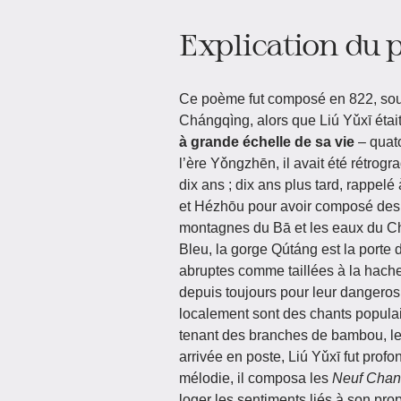
Explication du
Ce poème fut composé en 822, sous
Chángqìng, alors que Liú Yǔxī était
à grande échelle de sa vie
– quato
l’ère Yǒngzhēn, il avait été rétrog
dix ans ; dix ans plus tard, rappelé
et Hézhōu pour avoir composé des p
montagnes du Bā et les eaux du Chǔ
Bleu, la gorge Qútáng est la porte 
abruptes comme taillées à la hache,
depuis toujours pour leur dangeros
localement sont des chants populai
tenant des branches de bambou, le
arrivée en poste, Liú Yǔxī fut prof
mélodie, il composa les
Neuf Chan
loger les sentiments liés à son prop