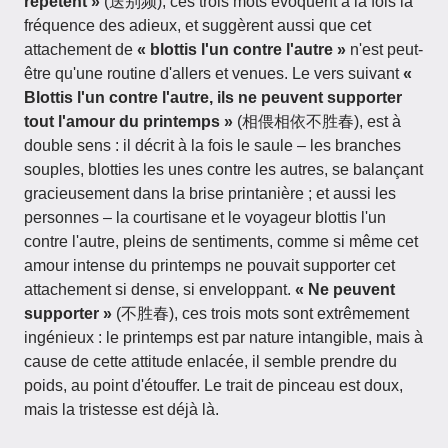
répètent »
(送别频), ces trois mots évoquent à la fois la
fréquence des adieux, et suggèrent aussi que cet
attachement de
« blottis l'un contre l'autre »
n'est peut-
être qu'une routine d'allers et venues. Le vers suivant
«
Blottis l'un contre l'autre, ils ne peuvent supporter
tout l'amour du printemps »
(相偎相依不胜春), est à
double sens : il décrit à la fois le saule – les branches
souples, blotties les unes contre les autres, se balançant
gracieusement dans la brise printanière ; et aussi les
personnes – la courtisane et le voyageur blottis l'un
contre l'autre, pleins de sentiments, comme si même cet
amour intense du printemps ne pouvait supporter cet
attachement si dense, si enveloppant.
« Ne peuvent
supporter »
(不胜春), ces trois mots sont extrêmement
ingénieux : le printemps est par nature intangible, mais à
cause de cette attitude enlacée, il semble prendre du
poids, au point d'étouffer. Le trait de pinceau est doux,
mais la tristesse est déjà là.