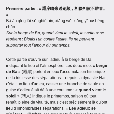
Première partie : « 灞岸晴来送别频，相偎相依不胜春。
»
Bà àn qíng lái sòngbié pín, xiāng wēi xiāng yī bùshèng
chūn.
Sur la berge de Ba, quand vient le soleil, les adieux se
répètent ; Blottis l'un contre l'autre, ils ne peuvent
supporter tout l'amour du printemps.
Cette partie s'ouvre sur l'adieu à la berge de Ba,
indiquant le lieu et l'atmosphère. Les deux mots
« berge
de Ba »
(灞岸) portent en eux l'accumulation historique
de la tristesse des séparations – depuis la dynastie Han,
c'était un lieu d'adieu, casser une branche de saule en
guise d'adieu était déjà une coutume ;
« quand vient le
soleil »
(晴来) indique le printemps, saison où tout
renaît, pleine de vitalité, mais c'est précisément là qu'ont
lieu d'innombrables séparations.
« Les adieux se