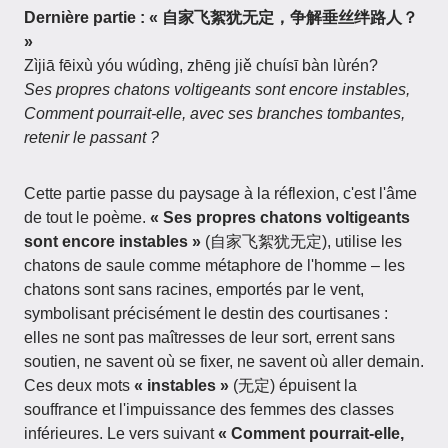
Dernière partie : « 自家飞絮犹无定，争解垂丝绊路人？
»
Zìjiā fēixù yóu wúdìng, zhēng jiě chuísī bàn lùrén?
Ses propres chatons voltigeants sont encore instables,
Comment pourrait-elle, avec ses branches tombantes,
retenir le passant ?
Cette partie passe du paysage à la réflexion, c'est l'âme
de tout le poème.
« Ses propres chatons voltigeants
sont encore instables »
(自家飞絮犹无定), utilise les
chatons de saule comme métaphore de l'homme – les
chatons sont sans racines, emportés par le vent,
symbolisant précisément le destin des courtisanes :
elles ne sont pas maîtresses de leur sort, errent sans
soutien, ne savent où se fixer, ne savent où aller demain.
Ces deux mots
« instables »
(无定) épuisent la
souffrance et l'impuissance des femmes des classes
inférieures. Le vers suivant
« Comment pourrait-elle,