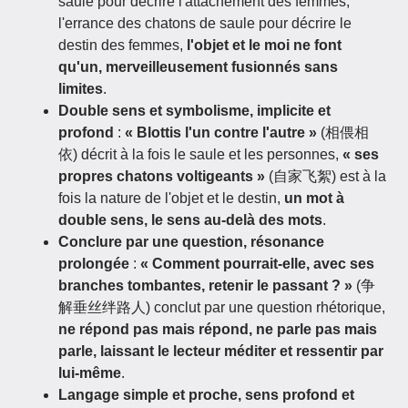
saule pour décrire l'attachement des femmes,
l'errance des chatons de saule pour décrire le
destin des femmes,
l'objet et le moi ne font
qu'un, merveilleusement fusionnés sans
limites
.
Double sens et symbolisme, implicite et
profond
:
« Blottis l'un contre l'autre »
(相偎相
依) décrit à la fois le saule et les personnes,
« ses
propres chatons voltigeants »
(自家飞絮) est à la
fois la nature de l'objet et le destin,
un mot à
double sens, le sens au-delà des mots
.
Conclure par une question, résonance
prolongée
:
« Comment pourrait-elle, avec ses
branches tombantes, retenir le passant ? »
(争
解垂丝绊路人) conclut par une question rhétorique,
ne répond pas mais répond, ne parle pas mais
parle, laissant le lecteur méditer et ressentir par
lui-même
.
Langage simple et proche, sens profond et