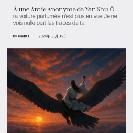
À une Amie Anonyme de Yan Shu
Ô
ta voiture parfumée n’est plus en vue;Je ne
vois nulle part les traces de ta
by
Poems
2024年 11月 19日