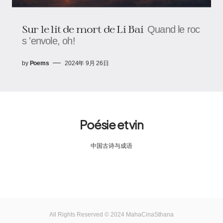
Sur le lit de mort de Li Bai
Quand le roc
s 'envole, oh!
by
Poems
2024年 9月 26日
Poésie et vin
中国古诗与成语
All Rights Reserved © 2024 MahaCinaSthana