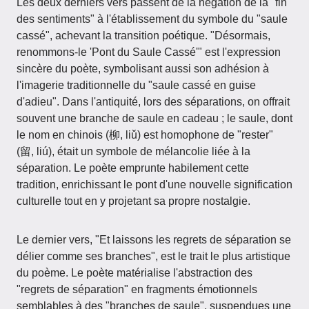
Les deux derniers vers passent de la négation de la "fin
des sentiments" à l'établissement du symbole du "saule
cassé", achevant la transition poétique. "Désormais,
renommons-le 'Pont du Saule Cassé'" est l'expression
sincère du poète, symbolisant aussi son adhésion à
l'imagerie traditionnelle du "saule cassé en guise
d'adieu". Dans l'antiquité, lors des séparations, on offrait
souvent une branche de saule en cadeau ; le saule, dont
le nom en chinois (柳, liǔ) est homophone de "rester"
(留, liú), était un symbole de mélancolie liée à la
séparation. Le poète emprunte habilement cette
tradition, enrichissant le pont d'une nouvelle signification
culturelle tout en y projetant sa propre nostalgie.
Le dernier vers, "Et laissons les regrets de séparation se
délier comme ses branches", est le trait le plus artistique
du poème. Le poète matérialise l'abstraction des
"regrets de séparation" en fragments émotionnels
semblables à des "branches de saule", suspendues une