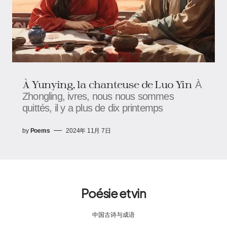
À Yunying, la chanteuse de Luo Yin
À
Zhongling, ivres, nous nous sommes
quittés, il y a plus de dix printemps
by
Poems
2024年 11月 7日
Poésie et vin
中国古诗与成语