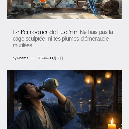
Le Perroquet de Luo Yin
Ne hais pas la
cage sculptée, ni tes plumes d’émeraude
mutilées
by
Poems
2024年 11月 9日