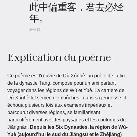
此中偏重客，君去必经
年。
杜荀鹤
Explication du poème
Ce poème est l'œuvre de Dù Xúnhè, un poète de la fin
de la dynastie Táng, composé pour un ami partant
voyager dans les régions de Wú et Yuè. La carrière de
Dù Xúnhè fut semée d'embûches ; dans sa jeunesse, il
échoua plusieurs fois aux examens impériaux et
parcourut diverses régions, se familiarisant
particulièrement avec les paysages et les coutumes du
Jiāngnán.
Depuis les Six Dynasties, la région de Wú-
Yuè (aujourd'hui le sud du Jiāngsū et le Zhèjiāng)