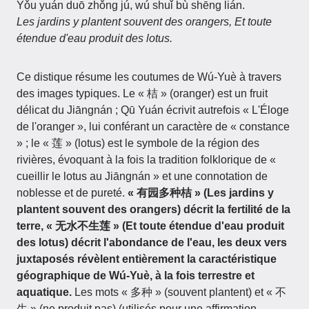
Yǒu yuán duō zhǒng jú, wú shuǐ bù shēng lián.
Les jardins y plantent souvent des orangers, Et toute
étendue d'eau produit des lotus.
Ce distique résume les coutumes de Wú-Yuè à travers
des images typiques. Le « 桔 » (oranger) est un fruit
délicat du Jiāngnán ; Qū Yuán écrivit autrefois « L'Éloge
de l'oranger », lui conférant un caractère de « constance
» ; le « 莲 » (lotus) est le symbole de la région des
rivières, évoquant à la fois la tradition folklorique de «
cueillir le lotus au Jiāngnán » et une connotation de
noblesse et de pureté.
« 有园多种桔 » (Les jardins y
plantent souvent des orangers) décrit la fertilité de la
terre, « 无水不生莲 » (Et toute étendue d'eau produit
des lotus) décrit l'abondance de l'eau, les deux vers
juxtaposés révèlent entièrement la caractéristique
géographique de Wú-Yuè, à la fois terrestre et
aquatique.
Les mots « 多种 » (souvent plantent) et « 不
生 » (ne produit pas) (utilisés pour une affirmation