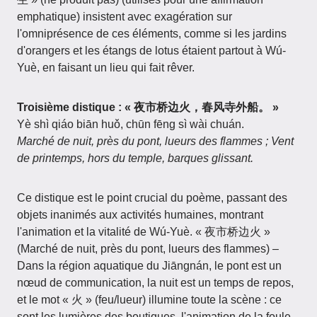
emphatique) insistent avec exagération sur
l'omniprésence de ces éléments, comme si les jardins
d'orangers et les étangs de lotus étaient partout à Wú-
Yuè, en faisant un lieu qui fait rêver.
Troisième distique : « 夜市桥边火，春风寺外船。 »
Yè shì qiáo biān huǒ, chūn fēng sì wài chuán.
Marché de nuit, près du pont, lueurs des flammes ; Vent
de printemps, hors du temple, barques glissant.
Ce distique est le point crucial du poème, passant des
objets inanimés aux activités humaines, montrant
l'animation et la vitalité de Wú-Yuè. « 夜市桥边火 »
(Marché de nuit, près du pont, lueurs des flammes) –
Dans la région aquatique du Jiāngnán, le pont est un
nœud de communication, la nuit est un temps de repos,
et le mot « 火 » (feu/lueur) illumine toute la scène : ce
sont les lumières des boutiques, l'animation de la foule,