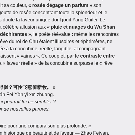
it sa couleur,
« rosée dégage un parfum »
son
tte de rosée concentrant toute la splendeur et le
s doute la faveur unique dont jouit Yang Guifei. Le
la célèbre allusion aux
« pluie et nuages du Wu Shan
 déchirantes »
, le poète réévalue : même les rencontres
ve du roi de Chu étaient illusoires et éphémères, ne
rée à la concubine, réelle, tangible, accompagnant
aissent « vaines ». Ce couplet, par le
contraste entre
a « faveur réelle » de la concubine surpasse le « rêve
谁得似？可怜飞燕倚新妆。 »
án Fēi Yàn yǐ xīn zhuāng.
 pourrait lui ressembler ?
r de nouvelles parures.
toire pour une comparaison plus profonde.
«
on historique de beauté et de faveur — Zhao Feiyan,