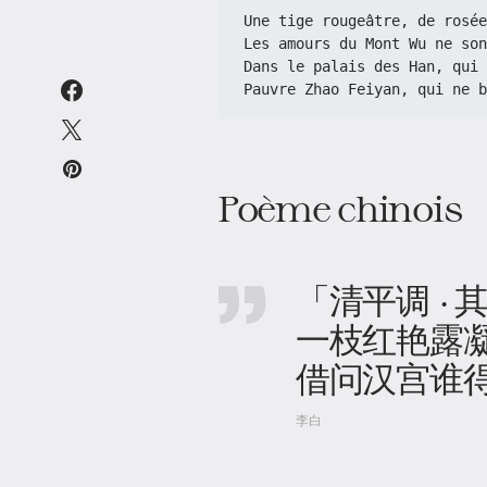
Une tige rougeâtre, de rosée
Les amours du Mont Wu ne son
Dans le palais des Han, qui 
Pauvre Zhao Feiyan, qui ne b
Poème chinois
「清平调 · 
一枝红艳露
借问汉宫谁
李白