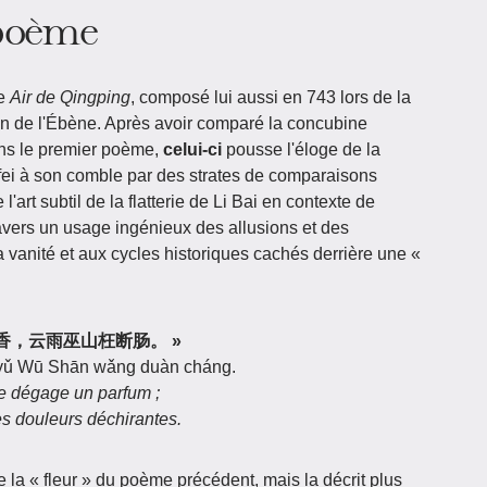
 poème
le
Air de Qingping
, composé lui aussi en 743 lors de la
on de l'Ébène. Après avoir comparé la concubine
ans le premier poème,
celui-ci
pousse l'éloge de la
fei à son comble par des strates de comparaisons
l'art subtil de la flatterie de Li Bai en contexte de
avers un usage ingénieux des allusions et des
la vanité et aux cycles historiques cachés derrière une «
香，云雨巫山枉断肠。 »
n yǔ Wū Shān wǎng duàn cháng.
e dégage un parfum ;
s douleurs déchirantes.
 la « fleur » du poème précédent, mais la décrit plus