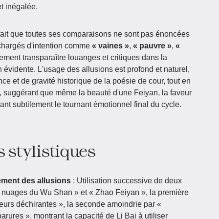
et inégalée.
e fait que toutes ses comparaisons ne sont pas énoncées
 chargés d'intention comme
« vaines »
,
« pauvre »
,
«
llement transparaître louanges et critiques dans la
évidente. L'usage des allusions est profond et naturel,
ce et de gravité historique de la poésie de cour, tout en
ie, suggérant que même la beauté d'une Feiyan, la faveur
ant subtilement le tournant émotionnel final du cycle.
 stylistiques
ement des allusions
: Utilisation successive de deux
et nuages du Wu Shan » et « Zhao Feiyan », la première
eurs déchirantes », la seconde amoindrie par «
rures », montrant la capacité de Li Bai à utiliser