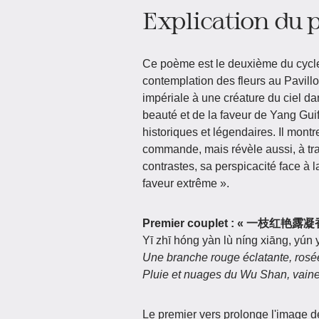
Explication du
Ce poème est le deuxième du cyc
contemplation des fleurs au Pavill
impériale à une créature du ciel d
beauté et de la faveur de Yang Gui
historiques et légendaires. Il montre 
commande, mais révèle aussi, à tr
contrastes, sa perspicacité face à 
faveur extrême ».
Premier couplet :
« 一枝红艳露凝
Yī zhī hóng yàn lù níng xiāng, yú
Une branche rouge éclatante, rosé
Pluie et nuages du Wu Shan, vaine
Le premier vers prolonge l'image de