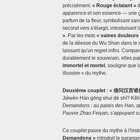
précisément.
« Rouge éclatant »
d
apparence et son essence — une gou
parfum de la fleur, symbolisant san
second vers s'élargit, introduisant 
»
. Par les mots
« vaines douleurs
de la déesse du Wu Shan dans le rê
laissant qu'un regret infini. Compa
durablement le souverain, elles par
immortel et mortel
, souligne que l
illusoire » du mythe.
Deuxième couplet :
« 借问汉宫
Jièwèn Hàn gōng shuí dé shì? Kěli
Demandons : au palais des Han, qui
Pauvre Zhao Feiyan, s'appuyant su
Ce couplet passe du mythe à l'his
Demandons »
introduit le parang