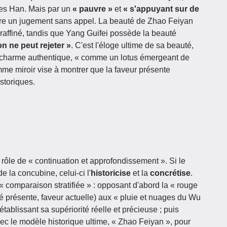
des Han. Mais par un
« pauvre »
et
« s'appuyant sur de
ère un jugement sans appel. La beauté de Zhao Feiyan
 raffiné, tandis que Yang Guifei possède la beauté
n ne peut rejeter »
. C'est l'éloge ultime de sa beauté,
on charme authentique, « comme un lotus émergeant de
omme miroir vise à montrer que la faveur présente
storiques.
rôle de « continuation et approfondissement ». Si le
e la concubine, celui-ci l'
historicise
et la
concrétise
.
 comparaison stratifiée » : opposant d'abord la « rouge
é présente, faveur actuelle) aux « pluie et nuages du Wu
tablissant sa supériorité réelle et précieuse ; puis
c le modèle historique ultime, « Zhao Feiyan », pour