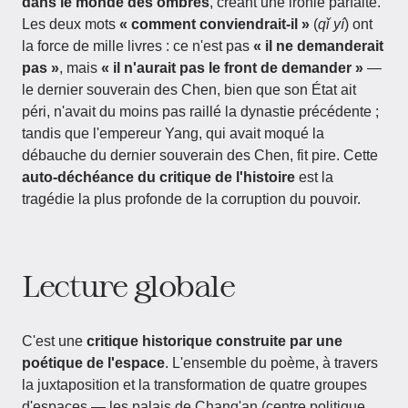
dans le monde des ombres
, créant une ironie parfaite.
Les deux mots
« comment conviendrait-il »
(
qǐ yí
) ont
la force de mille livres : ce n'est pas
« il ne demanderait
pas »
, mais
« il n'aurait pas le front de demander »
—
le dernier souverain des Chen, bien que son État ait
péri, n'avait du moins pas raillé la dynastie précédente ;
tandis que l'empereur Yang, qui avait moqué la
débauche du dernier souverain des Chen, fit pire. Cette
auto-déchéance du critique de l'histoire
est la
tragédie la plus profonde de la corruption du pouvoir.
Lecture globale
C'est une
critique historique construite par une
poétique de l'espace
. L'ensemble du poème, à travers
la juxtaposition et la transformation de quatre groupes
d'espaces — les palais de Chang'an (centre politique