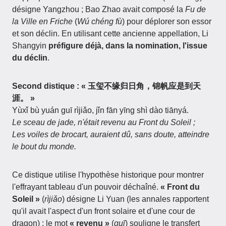
désigne Yangzhou ; Bao Zhao avait composé la
Fu de
la Ville en Friche
(
Wú chéng fù
) pour déplorer son essor
et son déclin. En utilisant cette ancienne appellation, Li
Shangyin
préfigure déjà, dans la nomination, l'issue
du déclin
.
Second distique : « 玉玺不缘归日角，锦帆应是到天
涯。 »
Yùxǐ bù yuán guī rìjiǎo, jǐn fān yīng shì dào tiānyá.
Le sceau de jade, n'était revenu au Front du Soleil ;
Les voiles de brocart, auraient dû, sans doute, atteindre
le bout du monde.
Ce distique utilise l'hypothèse historique pour montrer
l'effrayant tableau d'un pouvoir déchaîné.
« Front du
Soleil »
(
rìjiǎo
) désigne Li Yuan (les annales rapportent
qu'il avait l'aspect d'un front solaire et d'une cour de
dragon) ; le mot
« revenu »
(
guī
) souligne le transfert