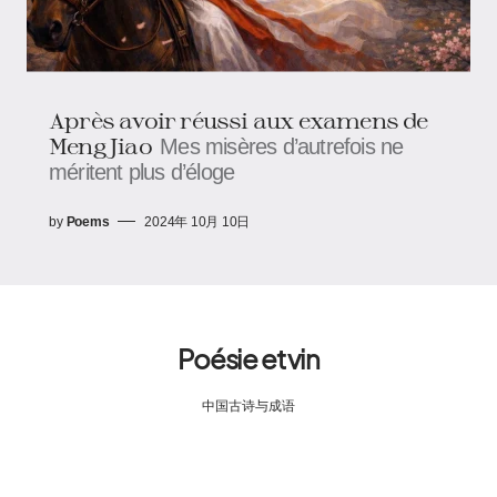
Après avoir réussi aux examens de
Meng Jiao
Mes misères d’autrefois ne
méritent plus d’éloge
by
Poems
2024年 10月 10日
Poésie et vin
中国古诗与成语