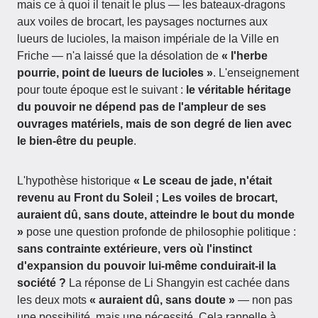
mais ce à quoi il tenait le plus — les bateaux-dragons
aux voiles de brocart, les paysages nocturnes aux
lueurs de lucioles, la maison impériale de la Ville en
Friche — n'a laissé que la désolation de
« l'herbe
pourrie, point de lueurs de lucioles »
. L'enseignement
pour toute époque est le suivant :
le véritable héritage
du pouvoir ne dépend pas de l'ampleur de ses
ouvrages matériels, mais de son degré de lien avec
le bien-être du peuple
.
L'hypothèse historique
« Le sceau de jade, n'était
revenu au Front du Soleil ; Les voiles de brocart,
auraient dû, sans doute, atteindre le bout du monde
»
pose une question profonde de philosophie politique :
sans contrainte extérieure, vers où l'instinct
d'expansion du pouvoir lui-même conduirait-il la
société ?
La réponse de Li Shangyin est cachée dans
les deux mots
« auraient dû, sans doute »
— non pas
une possibilité, mais une nécessité. Cela rappelle à