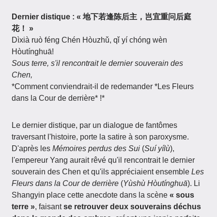
Dernier distique : « 地下若逢陈后主，岂宜重问后庭
花！ »
Dìxià ruò féng Chén Hòuzhǔ, qǐ yí chóng wèn
Hòutínghuā!
Sous terre, s'il rencontrait le dernier souverain des
Chen,
*Comment conviendrait-il de redemander *Les Fleurs
dans la Cour de derrière* !*
Le dernier distique, par un dialogue de fantômes
traversant l'histoire, porte la satire à son paroxysme.
D'après les
Mémoires perdus des Sui
(
Suí yílù
),
l'empereur Yang aurait rêvé qu'il rencontrait le dernier
souverain des Chen et qu'ils appréciaient ensemble
Les
Fleurs dans la Cour de derrière
(
Yùshù Hòutínghuā
). Li
Shangyin place cette anecdote dans la scène
« sous
terre »
, faisant
se retrouver deux souverains déchus