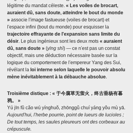
légitime du mandat céleste.
« Les voiles de brocart,
auraient dû, sans doute, atteindre le bout du monde
»
associe l'image fastueuse (voiles de brocart) et
l'espace infini (bout du monde) pour esquisser la
trajectoire effrayante de l'expansion sans limite du
désir
. Le plus ingénieux sont les deux mots
« auraient
dû, sans doute »
(
yīng shì
) — ce n'est pas un constat
objectif, mais une déduction nécessaire basée sur la
logique du comportement de l'empereur Yang des Sui,
révélant la
loi interne selon laquelle le pouvoir absolu
mène inévitablement à la débauche absolue
.
Troisième distique : « 于今腐草无萤火，终古垂杨有暮
鸦。 »
Yú jīn fǔ cǎo wú yínghuǒ, zhōnggǔ chuí yáng yǒu mù yā.
Aujourd'hui, l'herbe pourrie, point de lueurs de lucioles ;
De tout temps, les saules pleureurs ont des corbeaux au
crépuscule.