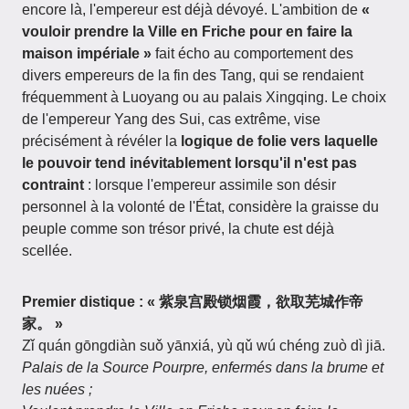
encore là, l'empereur est déjà dévoyé. L'ambition de
«
vouloir prendre la Ville en Friche pour en faire la
maison impériale »
fait écho au comportement des
divers empereurs de la fin des Tang, qui se rendaient
fréquemment à Luoyang ou au palais Xingqing. Le choix
de l'empereur Yang des Sui, cas extrême, vise
précisément à révéler la
logique de folie vers laquelle
le pouvoir tend inévitablement lorsqu'il n'est pas
contraint
: lorsque l'empereur assimile son désir
personnel à la volonté de l'État, considère la graisse du
peuple comme son trésor privé, la chute est déjà
scellée.
Premier distique : « 紫泉宫殿锁烟霞，欲取芜城作帝
家。 »
Zǐ quán gōngdiàn suǒ yānxiá, yù qǔ wú chéng zuò dì jiā.
Palais de la Source Pourpre, enfermés dans la brume et
les nuées ;