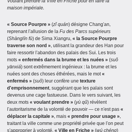
Voulant prendre la Ville en Friche pour en faire la
maison impériale.
« Source Pourpre »
(
zǐ quán
) désigne Chang'an,
reprenant l'allusion de la
Fu des Parcs supérieurs
(
Shànglín fù
) de Sima Xiangru,
« la Source Pourpre
traverse son nord »
, utilisant la grandeur des Han pour
faire ressortir l'abandon des palais des Sui. Les trois
mots
« enfermés dans la brume et les nuées »
(
suǒ
yānxiá
) sont extrêmement ingénieux : la brume et les
nuées sont des choses éthérées, mais le mot
«
enfermés »
(
suǒ
) leur confère une
texture
d'emprisonnement
, suggérant que les palais sont
devenus une cage fastueuse. Dans le vers suivant, les
deux mots
« voulant prendre »
(
yù qǔ
) révèlent
l'autoritarisme de la volonté de pouvoir — ce n'est pas
«
déplacer la capitale »
, mais
« prendre pour usage »
,
traitant la ville comme une propriété privée que l'on peut
s'approprier à volonté.
« Ville en Friche »
(
wú chéng
)