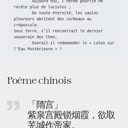
        Aujourd’hui, l’herbe pourrie ne 
recèle plus de lucioles ;
        De toute éternité, les saules 
pleureurs abritent des corbeaux au 
crépuscule.
Sous terre, s’il rencontrait le dernier 
souverain des Chen,
        Oserait-il redemander le « Lotus sur 
l’Eau Postérieure » ?
Poème chinois
「隋宫」
紫泉宫殿锁烟霞，欲取
芜城作帝家。