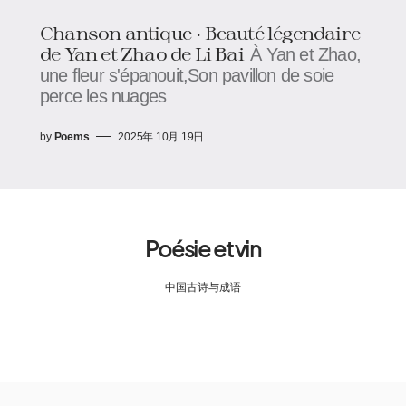
Chanson antique · Beauté légendaire
de Yan et Zhao de Li Bai
À Yan et Zhao,
une fleur s'épanouit,Son pavillon de soie
perce les nuages
by
Poems
2025年 10月 19日
Poésie et vin
中国古诗与成语