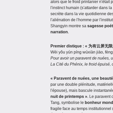
alors que le froid printanier n'était 
l'instinct humain (s'attarder dans 
secrète dans la vie quotidienne des
l'aliénation de l'homme par l'insti
Shangyin montre sa
sagesse poéti
narration
.
Premier distique : « 为有
Wèi yǒu yún píng wúxiàn jiāo, fèng
Pour avoir un paravent de nuées, u
La Cité du Phénix, le froid épuisé, 
« Paravent de nuées, une beauté 
par une double plénitude, matérielle
l'épouse), mais bascule instantan
nuit de printemps »
. Le paravent 
Tang, symbolise le
bonheur monda
fragile face au temps institutionnel