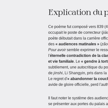
Explication du
Ce poème fut composé vers 839 (4ᵉ
occupait le poste de correcteur (
ji
poète débutait dans la carrière offic
des
« audiences matinales »
(
zǎo
Pour avoir
semble exprimer le resse
l'
éternelle contradiction de la cla
et vie familiale
. Le
« gendre à tort
subtilement, une autocritique du poè
de
jinshi
, Li Shangyin, pris dans la 
Le regret d'
« abandonner la couc
avide de gloire officielle, perd l'aut
Il faut noter le système des audien
se présenter aux portes du palais av