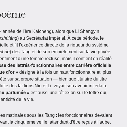
 poème
 année de l'ère Kaicheng), alors que Li Shangyin
àoshūláng
) au Secrétariat impérial. À cette période, le
ielle et fit l'expérience directe de la rigueur du système
cháo
) des Tang et de son empiètement sur la vie privée.
ntiment d'une femme recluse, mais il contient en réalité
sse des lettrés-fonctionnaires entre carrière officielle
ue d'or »
désigne à la fois un haut fonctionnaire et, plus
te sur sa propre situation — bien que titulaire du titre
lutte des factions Niu et Li, voyait son avenir incertain.
he parfumée »
est aussi une réflexion sur le lettré qui,
henticité de la vie.
ces matinales sous les Tang : les fonctionnaires devaient
ant la cinquième veille, attendant d'être reçus à l'aube,