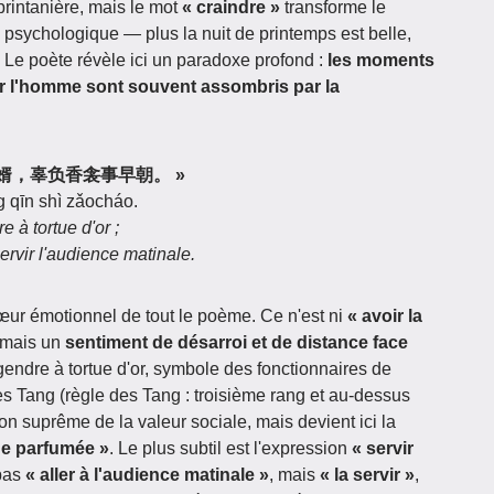
 printanière, mais le mot
« craindre »
transforme le
psychologique — plus la nuit de printemps est belle,
 Le poète révèle ici un paradoxe profond :
les moments
ur l'homme sont souvent assombris par la
嫁得金龟婿，辜负香衾事早朝。 »
g qīn shì zǎocháo.
 à tortue d'or ;
rvir l'audience matinale.
cœur émotionnel de tout le poème. Ce n'est ni
« avoir la
 mais un
sentiment de désarroi et de distance face
gendre à tortue d'or, symbole des fonctionnaires de
es Tang (règle des Tang : troisième rang et au-dessus
ation suprême de la valeur sociale, mais devient ici la
he parfumée »
. Le plus subtil est l'expression
« servir
pas
« aller à l'audience matinale »
, mais
« la servir »
,