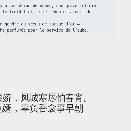
 Parce qu’il y a cet écran de nuées, une grâce infinie,
n gendre au sceau de tortue d’or —
a couche parfumée pour le service de l’aube.
限娇，凤城寒尽怕春宵。
龟婿，辜负香衾事早朝