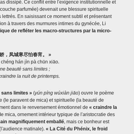
pas dissipé. Ce conflit entre l'exigence institutionnelle et
la couche parfumée) devenait une blessure spirituelle
 lettrés. En saisissant ce moment subtil et présentant
tution à travers des murmures intimes du gynécée, Li
que de refléter les macro-structures par la micro-
云屏无限娇，凤城寒尽怕春宵。 »
 chéng hán jìn pà chūn xiāo.
ne beauté sans limites ;
craindre la nuit de printemps.
sans limites »
(
yún píng wúxiàn jiāo
) ouvre le poème
 (le paravent de mica) et spirituelle (la beauté de
ément dans le renversement émotionnel de
« craindre la
de mica, ornement intérieur typique de l'aristocratie des
in magnifiquement emballé
, mais ce bonheur est
 (l'audience matinale).
« La Cité du Phénix, le froid