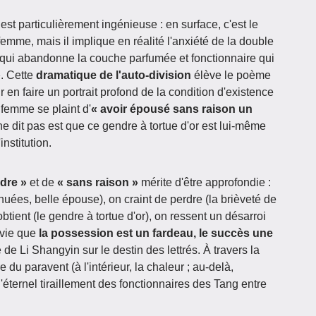
st particulièrement ingénieuse : en surface, c'est le
mme, mais il implique en réalité l'anxiété de la double
i qui abandonne la couche parfumée et fonctionnaire qui
»
. Cette
dramatique de l'auto-division
élève le poème
 en faire un portrait profond de la condition d'existence
 femme se plaint d'
« avoir épousé sans raison un
 ne dit pas est que ce gendre à tortue d'or est lui-même
institution.
ndre »
et de
« sans raison »
mérite d'être approfondie :
uées, belle épouse), on craint de perdre (la brièveté de
obtient (le gendre à tortue d'or), on ressent un désarroi
 vie que
la possession est un fardeau, le succès une
 de Li Shangyin sur le destin des lettrés. À travers la
e du paravent (à l'intérieur, la chaleur ; au-delà,
 l'éternel tiraillement des fonctionnaires des Tang entre