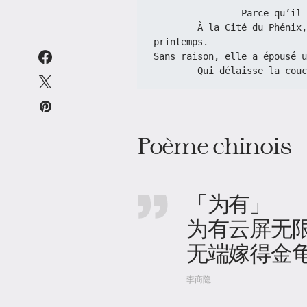
               
        À la Cité du Phénix, le froid fini, elle redoute la nuit de 
printemps.
Sans raison, elle a épousé u
        Qui délaisse l
Poème chinois
「为有」
为有云屏无
无端嫁得金
李商隐