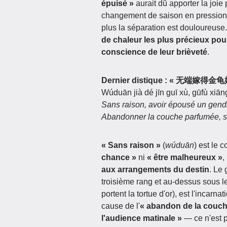
épuisé »
aurait dû apporter la joie
changement de saison en pression 
plus la séparation est douloureuse.
de chaleur les plus précieux po
conscience de leur brièveté
.
Dernier distique : « 无端
Wúduān jià dé jīn guī xù, gūfù xiān
Sans raison, avoir épousé un gendre
Abandonner la couche parfumée, se
« Sans raison »
(
wúduān
) est le 
chance »
ni
« être malheureux »
,
aux arrangements du destin
. Le 
troisième rang et au-dessus sous l
portent la tortue d'or), est l'incarn
cause de l'
« abandon de la couc
l'audience matinale »
— ce n'est 