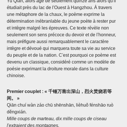
Yu Qian, alors âgé de seulement quinze ans alors qu'il
étudiait près du lac de l'Ouest à Hangzhou. À travers
une métaphore de la chaux, le poème exprime la
détermination inébranlable du jeune poète à rester pur
et intègre malgré les épreuves. Ce texte révèle non
seulement son sens précoce du devoir et de l'honneur,
mais préfigure aussi remarquablement le caractère
intègre et dévoué qui marquera toute sa vie au service
du peuple et de la nation. C'est pourquoi ce poème est
devenu un classique, considéré comme un modèle de
poésie exprimant la droiture morale dans la culture
chinoise.
Premier couplet : « 千锤万凿出深山，烈火焚烧若等
闲。 »
Qiān chuí wàn záo chū shēnshān, lièhuǒ fénshāo ruò
děngxián.
Mille coups de marteau, dix mille coups de ciseau
l'extraient des montagnes,