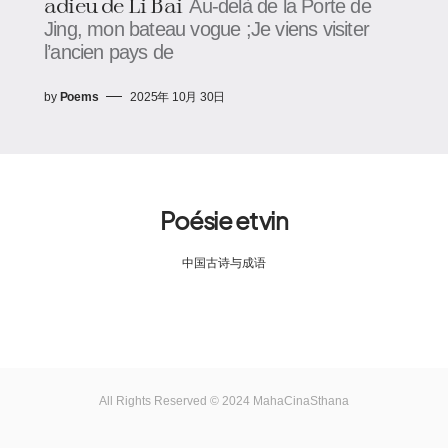
adieu de Li Bai
Au-delà de la Porte de
Jing, mon bateau vogue ;Je viens visiter
l’ancien pays de
by
Poems
2025年 10月 30日
Poésie et vin
中国古诗与成语
All Rights Reserved © 2024 MahaCinaSthana