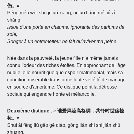
伤。»
Péng mén wèi shí qǐ luó xiāng, nǐ tuō liáng méi yì zì
shāng.
Issue d'une porte en chaume, ignorante des parfums de
soie,
Songer à un entremetteur ne fait qu'aviver ma peine.
Née dans la pauvreté, la jeune fille n'a même jamais
connu l'odeur des riches étoffes. En approchant de l'âge
nubile, elle nourrit quelque espoir matrimonial, mais sa
condition misérable transforme toute velléité de mariage
en source d'amertume. Ce distique peint la détresse
sociale qui engendre honte et mélancolie.
Deuxième distique : « 谁爱风流高格调，共怜时世俭梳
妆。»
Shuí ài fēng liú gāo gé diào, gòng lián shí shì jiǎn shū
zhuāng.