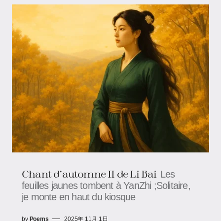
Chant d’automne II de Li Bai
Les
feuilles jaunes tombent à YanZhi ;Solitaire,
je monte en haut du kiosque
by
Poems
2025年 11月 1日