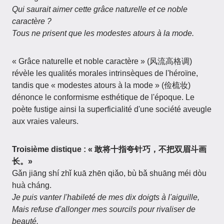
Qui saurait aimer cette grâce naturelle et ce noble
caractère ?
Tous ne prisent que les modestes atours à la mode.
« Grâce naturelle et noble caractère » (风流高格调)
révèle les qualités morales intrinsèques de l'héroïne,
tandis que « modestes atours à la mode » (俭梳妆)
dénonce le conformisme esthétique de l'époque. Le
poète fustige ainsi la superficialité d'une société aveugle
aux vraies valeurs.
Troisième distique : « 敢将十指夸针巧，不把双眉斗画
长。»
Gǎn jiāng shí zhǐ kuā zhēn qiǎo, bù bǎ shuāng méi dòu
huà cháng.
Je puis vanter l'habileté de mes dix doigts à l'aiguille,
Mais refuse d'allonger mes sourcils pour rivaliser de
beauté.