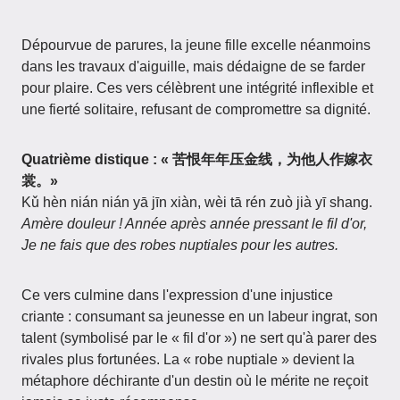
Dépourvue de parures, la jeune fille excelle néanmoins
dans les travaux d'aiguille, mais dédaigne de se farder
pour plaire. Ces vers célèbrent une intégrité inflexible et
une fierté solitaire, refusant de compromettre sa dignité.
Quatrième distique : « 苦恨年年压金线，为他人作嫁衣
裳。»
Kǔ hèn nián nián yā jīn xiàn, wèi tā rén zuò jià yī shang.
Amère douleur ! Année après année pressant le fil d'or,
Je ne fais que des robes nuptiales pour les autres.
Ce vers culmine dans l'expression d'une injustice
criante : consumant sa jeunesse en un labeur ingrat, son
talent (symbolisé par le « fil d'or ») ne sert qu'à parer des
rivales plus fortunées. La « robe nuptiale » devient la
métaphore déchirante d'un destin où le mérite ne reçoit