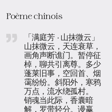
Poème chinois
「满庭芳 · 山抹微云」
山抹微云，天连衰草，
画角声断谯门。暂停征
棹，聊共引离尊。多少
蓬莱旧事，空回首、烟
霭纷纷。斜阳外，寒鸦
万点，流水绕孤村。
销魂当此际，香囊暗
解，罗带轻分。谩赢