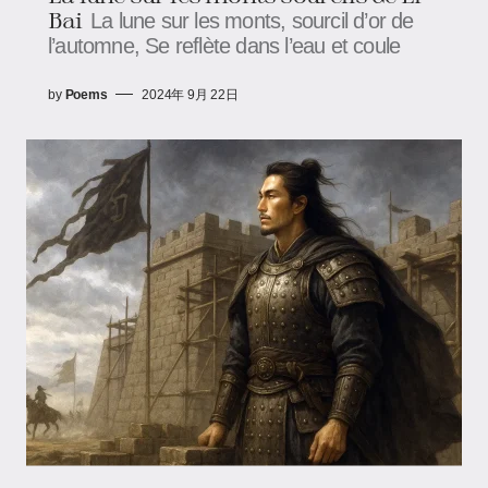
Bai
La lune sur les monts, sourcil d’or de
l’automne, Se reflète dans l’eau et coule
by
Poems
2024年 9月 22日