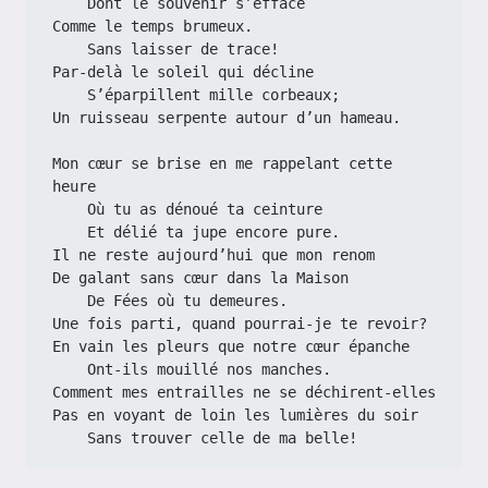
    Dont le souvenir s’efface
Comme le temps brumeux.
    Sans laisser de trace!
Par-delà le soleil qui décline
    S’éparpillent mille corbeaux;
Un ruisseau serpente autour d’un hameau.
Mon cœur se brise en me rappelant cette 
heure
    Où tu as dénoué ta ceinture
    Et délié ta jupe encore pure.
Il ne reste aujourd’hui que mon renom
De galant sans cœur dans la Maison
    De Fées où tu demeures.
Une fois parti, quand pourrai-je te revoir?
En vain les pleurs que notre cœur épanche
    Ont-ils mouillé nos manches.
Comment mes entrailles ne se déchirent-elles
Pas en voyant de loin les lumières du soir
    Sans trouver celle de ma belle!