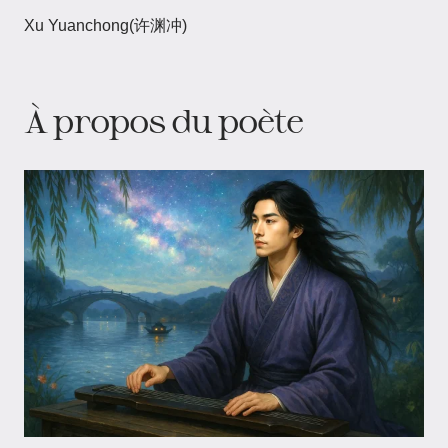
Xu Yuanchong(许渊冲)
À propos du poète