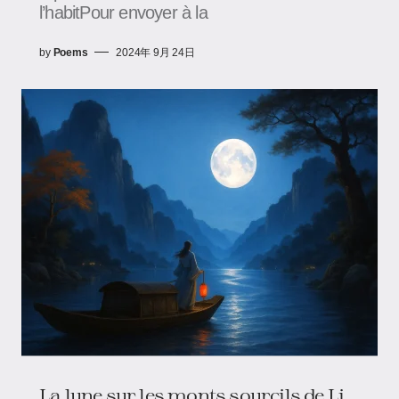
l’habitPour envoyer à la
by
Poems
2024年 9月 24日
La lune sur les monts sourcils de Li