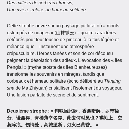
Des milliers de corbeaux transis,
Une rivière enlace un hameau solitaire.
Cette strophe ouvre sur un paysage pictural où « monts
estompés de nuages » (山抹微云) – quatre caractères
célébrés pour leur touche de pinceau à la fois légère et
mélancolique – instaurent une atmosphère
crépusculaire. Herbes fanées et son de cor décousu
peignent la désolation des adieux. L'évocation des « îles
Penglai » (mythe taoïste des îles Bienheureuses)
transforme les souvenirs en mirages, tandis que
corbeaux et hameau solitaire (écho délibéré au
Tianjing
sha
de Ma Zhiyuan) cristallisent l'isolement du voyageur.
Une fusion parfaite de scène et de sentiment.
Deuxième strophe : « 销魂当此际，香囊暗解，罗带轻
分。谩赢得、青楼薄幸名存。此去何时见也？襟袖上、空
惹啼痕。伤情处，高城望断，灯火已黄昏。 »