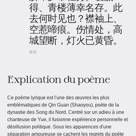
得、青楼薄幸名存。此
去何时见也？襟袖上、
空惹啼痕。伤情处，高
城望断，灯火已黄昏。
秦观
Explication du poème
Ce poème lyrique est l'une des œuvres les plus
emblématiques de Qin Guan (Shaoyou), poète de la
dynastie des Song du Nord. Centré sur un adieu à une
chanteuse de Yue, il fusionne expérience personnelle et
désillusion politique. Sous les apparences d'une
séparation amoureuse se cachent les regrets du poète