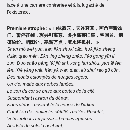
face à une carrière contrariée et à la fugacité de
l'existence.
Première strophe : « 山抹微云，天连衰草，画角声断谯
门。暂停征棹，聊共引离尊。多少蓬莱旧事，空回首、烟
霭纷纷。斜阳外，寒鸦万点，流水绕孤村。 »
Shān mǒ wēi yún, tiān lián shuāi cǎo, huà jiǎo shēng
duàn qiáo mén. Zàn tíng zhēng zhào, liáo gòng yǐn lí
zūn. Duō shǎo péng lái jiù shì, kōng huí shǒu, yān ǎi fēn
fēn. Xié yáng wài, hán yā wàn diǎn, liú shuǐ rào gū cūn.
Des monts estompés de nuages légers,
Un ciel marié aux herbes fanées,
Le son du cor se brise aux portes de la cité.
Suspendant l'aviron du départ,
Nous vidons ensemble la coupe de l'adieu.
Combien de souvenirs pétrifiés en îles Penglai,
Vains retours au passé – brumes éparses.
Au-delà du soleil couchant,