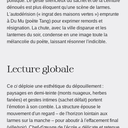
politique. Le geste silencieux du sachet et de la ceinture
dénoués est plus éloquent qu'une scène de larmes.
L'autodérision (« ingrat des maisons vertes ») emprunte
à Du Mu (poète Tang) pour exprimer remords et
résignation. La chute, avec la ville disparue et les
lanternes du soir, condense en une image toute la
mélancolie du poète, laissant résonner l'indicible.
Lecture globale
Ce
ci
déploie une esthétique du dépouillement :
paysages en demi-teinte (monts nuageux, herbes
fanées) et gestes intimes (sachet défait) portent
l'émotion à son comble. La structure épouse le
mouvement d'un regard – de l'horizon lointain aux
larmes sur la manche – pour aboutir à l'effacement final
(ville/soir). Chef-d'œuvre de l'école « délicate et retenue