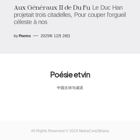
Aux Généraux II de Du Fu
Le Duc Han
projetait trois citadelles, Pour couper l’orgueil
céleste à nos
by
Poems
2025年 12月 28日
Poésie et vin
中国古诗与成语
All Rights Reserved © 2024 MahaCinaSthana