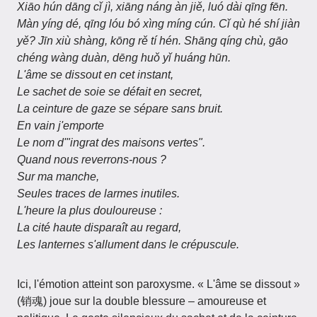
Xiāo hún dāng cǐ jì, xiāng náng àn jiě, luó dài qīng fēn.
Màn yíng dé, qīng lóu bó xìng míng cún. Cǐ qù hé shí jiàn
yě? Jīn xiù shàng, kōng rě tí hén. Shāng qíng chù, gāo
chéng wàng duàn, dēng huǒ yǐ huáng hūn.
L'âme se dissout en cet instant,
Le sachet de soie se défait en secret,
La ceinture de gaze se sépare sans bruit.
En vain j'emporte
Le nom d'"ingrat des maisons vertes".
Quand nous reverrons-nous ?
Sur ma manche,
Seules traces de larmes inutiles.
L'heure la plus douloureuse :
La cité haute disparaît au regard,
Les lanternes s'allument dans le crépuscule.
Ici, l'émotion atteint son paroxysme. « L'âme se dissout »
(销魂) joue sur la double blessure – amoureuse et