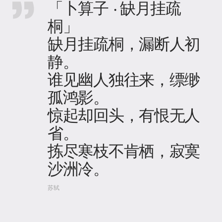
「卜算子 · 缺月挂疏
桐」
缺月挂疏桐，漏断人初
静。
谁见幽人独往来，缥缈
孤鸿影。
惊起却回头，有恨无人
省。
拣尽寒枝不肯栖，寂寞
沙洲冷。
苏轼