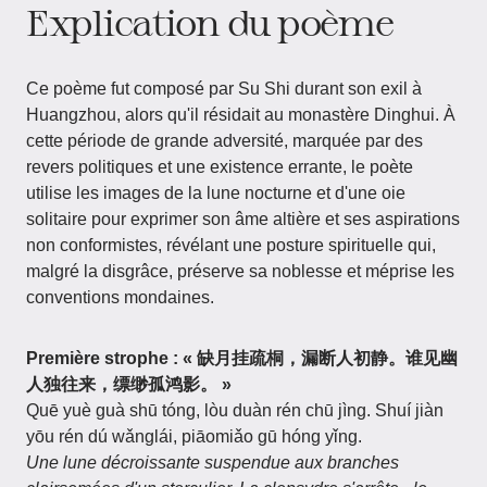
Explication du poème
Ce poème fut composé par Su Shi durant son exil à
Huangzhou, alors qu'il résidait au monastère Dinghui. À
cette période de grande adversité, marquée par des
revers politiques et une existence errante, le poète
utilise les images de la lune nocturne et d'une oie
solitaire pour exprimer son âme altière et ses aspirations
non conformistes, révélant une posture spirituelle qui,
malgré la disgrâce, préserve sa noblesse et méprise les
conventions mondaines.
Première strophe : « 缺月挂疏桐，漏断人初静。谁见幽
人独往来，缥缈孤鸿影。 »
Quē yuè guà shū tóng, lòu duàn rén chū jìng. Shuí jiàn
yōu rén dú wǎnglái, piāomiǎo gū hóng yǐng.
Une lune décroissante suspendue aux branches