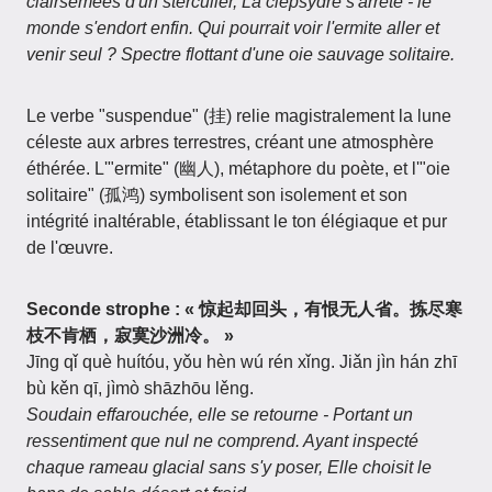
clairsemées d'un sterculier, La clepsydre s'arrête - le
monde s'endort enfin. Qui pourrait voir l'ermite aller et
venir seul ? Spectre flottant d'une oie sauvage solitaire.
Le verbe "suspendue" (挂) relie magistralement la lune
céleste aux arbres terrestres, créant une atmosphère
éthérée. L'"ermite" (幽人), métaphore du poète, et l'"oie
solitaire" (孤鸿) symbolisent son isolement et son
intégrité inaltérable, établissant le ton élégiaque et pur
de l'œuvre.
Seconde strophe : « 惊起却回头，有恨无人省。拣尽寒
枝不肯栖，寂寞沙洲冷。 »
Jīng qǐ què huítóu, yǒu hèn wú rén xǐng. Jiǎn jìn hán zhī
bù kěn qī, jìmò shāzhōu lěng.
Soudain effarouchée, elle se retourne - Portant un
ressentiment que nul ne comprend. Ayant inspecté
chaque rameau glacial sans s'y poser, Elle choisit le