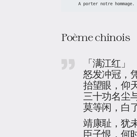
    A porter notre hommage.
Poème chinois
「满江红」
怒发冲冠，
抬望眼，仰
三十功名尘
莫等闲，白
靖康耻，犹
臣子恨，何