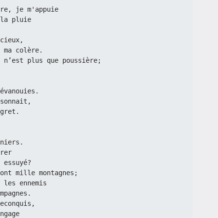
re, je m'appuie
 la pluie
 cieux,
 ma colère.
 n’est plus que poussière;
évanouies.
sonnait,
egret.
niers.
arer
s essuyé?
ont mille montagnes;
ns les ennemis
mpagnes.
 reconquis,
engage