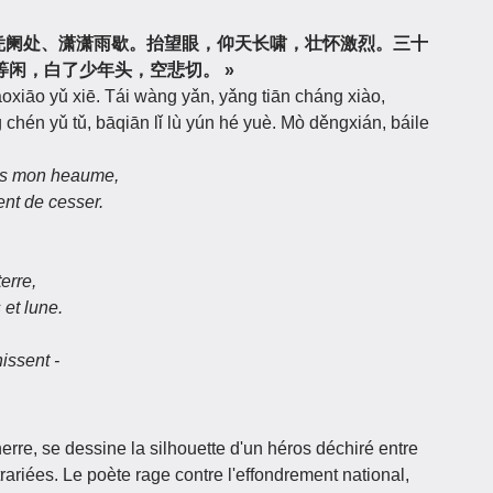
« 怒发冲冠，凭阑处、潇潇雨歇。抬望眼，仰天长啸，壮怀激烈。三十
闲，白了少年头，空悲切。 »
āoxiāo yǔ xiē. Tái wàng yǎn, yǎng tiān cháng xiào,
 chén yǔ tǔ, bāqiān lǐ lù yún hé yuè. Mò děngxián, báile
us mon heaume,
ient de cesser.
erre,
 et lune.
issent -
nerre, se dessine la silhouette d'un héros déchiré entre
rariées. Le poète rage contre l'effondrement national,