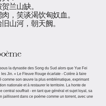
破贺兰山缺。
虏肉，笑谈渴饮匈奴血。
拾旧山河，朝天阙。
 poème
 sous la dynastie des Song du Sud alors que Yue Fei
 les Jin. « Le Fleuve Rouge écarlate - Colère à faire
éré comme son œuvre la plus emblématique, exprimant
ion nationale et à restaurer le territoire. La honte de
 central souffrait - en tant que général et sujet loyal, sa
ion jaillissent dans ce poème comme un torrent, avec une