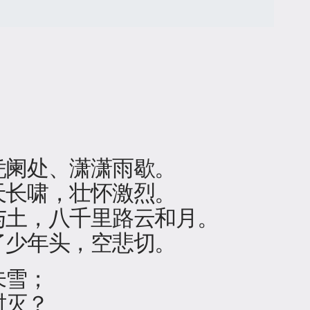
凭阑处、潇潇雨歇。
天长啸，壮怀激烈。
与土，八千里路云和月。
了少年头，空悲切。
未雪；
时灭？