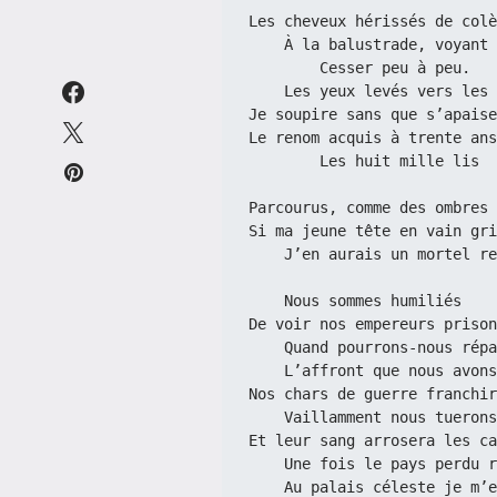
Les cheveux hérissés de colè
    À la balustrade, voyant
        Cesser peu à peu.
    Les yeux levés vers les
Je soupire sans que s’apaise
Le renom acquis à trente ans
        Les huit mille lis
Parcourus, comme des ombres 
Si ma jeune tête en vain gri
    J’en aurais un mortel r
    Nous sommes humiliés
De voir nos empereurs prison
    Quand pourrons-nous rép
    L’affront que nous avon
Nos chars de guerre franchir
    Vaillamment nous tuero
Et leur sang arrosera les ca
    Une fois le pays perdu
    Au palais céleste je m’