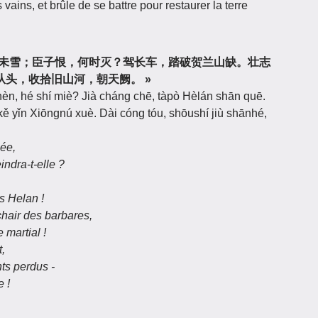
ains, et brûle de se battre pour restaurer la terre
« 靖康耻，犹未雪；臣子恨，何时灭？驾长车，踏破贺兰山缺。壮志
头，收拾旧山河，朝天阙。 »
hèn, hé shí miè? Jià cháng chē, tàpò Hèlán shān quē.
 kě yǐn Xiōngnú xuè. Dài cóng tóu, shōushí jiù shānhé,
iée,
indra-t-elle ?
s Helan !
hair des barbares,
 martial !
t,
ts perdus -
e !