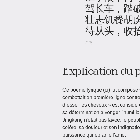
驾长车，踏
壮志饥餐胡
待从头，收
岳飞
Explication du
Ce poème lyrique (cí) fut composé
combattait en première ligne contre
dresser les cheveux » est consid
sa détermination à venger l'humiliat
Jingkang n'était pas lavée, le peuple
colère, sa douleur et son indignat
puissance qui ébranle l'âme.