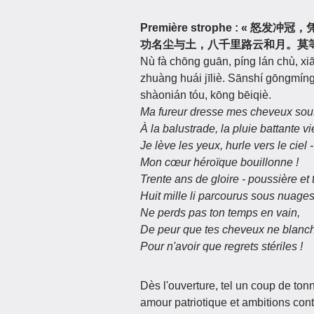
Première strophe : 
功名尘与土，八千里路云和月。莫等
Nù fà chōng guān, píng lán chù, xi
zhuàng huái jīliè. Sānshí gōngmíng
shàonián tóu, kōng bēiqiè.
Ma fureur dresse mes cheveux so
À la balustrade, la pluie battante v
Je lève les yeux, hurle vers le ciel -
Mon cœur héroïque bouillonne !
Trente ans de gloire - poussière et t
Huit mille li parcourus sous nuages
Ne perds pas ton temps en vain,
De peur que tes cheveux ne blanch
Pour n'avoir que regrets stériles !
Dès l'ouverture, tel un coup de ton
amour patriotique et ambitions cont