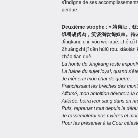
s'indigne de ses accomplissements v
perdue.
Deuxième strophe : 
饥餐胡虏肉，笑谈渴饮匈奴血。待从
Jìngkāng chǐ, yóu wèi xuě; chénzǐ 
Zhuàngzhì jī cān húlǔ ròu, xiàotán
cháo tiān què.
La honte de Jingkang reste impurif
La haine du sujet loyal, quand s'éte
Je mènerai mon char de guerre,
Franchissant les brèches des mont
Affamé, mon ambition dévorera la c
Altérée, boira leur sang dans un rire
Puis, reprenant tout depuis le débu
Je rassemblerai nos rivières et mon
Pour les présenter à la Cour célest