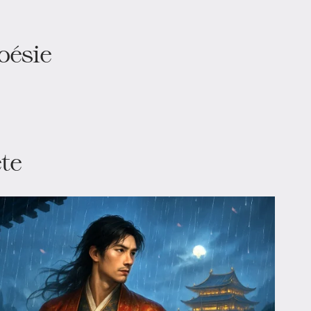
oésie
te