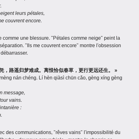
.
eigent leurs pétales,
me couvrent encore.
e comme une blessure. "Pétales comme neige" peint la
 séparation. "Ils me couvrent encore" montre l'obsession
n débarrasser.
 雁来音讯无凭，路遥归梦难成。离恨恰似春草，更行更远还生。 »
ī mèng nán chéng. Lí hèn qiàsì chūn cǎo, gèng xíng gèng
un message,
tour vains.
ntanière :
u.
c des communications, "rêves vains" l'impossibilité du