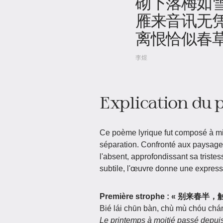
砌下落梅如
雁来音讯无
离恨恰似春
李煜
Explication du
Ce poème lyrique fut composé à mi-
séparation. Confronté aux paysages
l'absent, approfondissant sa triste
subtile, l'œuvre donne une expressi
Première strophe : «
Bié lái chūn bàn, chù mù chóu cháng
Le printemps à moitié passé depuis