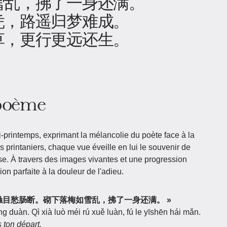
雪乱，拂了一身还满。
凭，路遥归梦难成。
草，更行更远还生。
 poème
printemps, exprimant la mélancolie du poète face à la
 printaniers, chaque vue éveille en lui le souvenir de
sse. À travers des images vivantes et une progression
on parfaite à la douleur de l'adieu.
 别来春半，触目愁肠断。砌下落梅如雪乱，拂了一身还满。 »
 duàn. Qì xià luò méi rú xuě luàn, fú le yīshēn hái mǎn.
 ton départ,