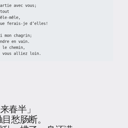
artie avec vous;
tout
êle-mêle,
ue ferais-je d’elles!
i mon chagrin;
ndre en vain.
 le chemin,
 vous alliez loin.
别来春半」
触目愁肠断。