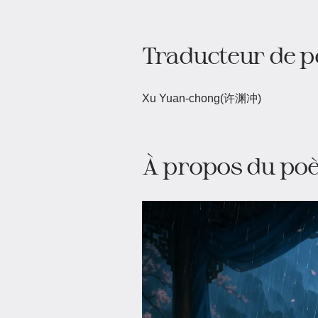
Traducteur de p
Xu Yuan-chong(许渊冲)
À propos du poè