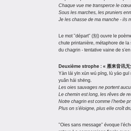
Chaque vue me transperce le cœur
Sous les marches, les pruniers enn
Je les chasse de ma manche - ils 
Le mot "départ" (别) ouvre le poèm
chute printanière, métaphore de la
du chagrin - tentative vaine de s'e
Deuxième strophe : «
Yàn lái yīn xùn wú píng, lù yáo gu
yuǎn hái shēng.
Les oies sauvages ne portent auc
Le chemin est long, les rêves de re
Notre chagrin est comme l'herbe pri
Plus on s'éloigne, plus elle croît dr
"Oies sans message" évoque l'éche