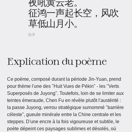
夜吼黄云老。
征鸿一声起长空，风吹
草低山月小。
陈孚
Explication du poème
Ce poème, composé durant la période Jin-Yuan, prend
pour thème l'une des "Huit Vues de Pékin" - les "Verts
Superposés de Juyong". Toutefois, loin de se limiter aux
teintes émeraude, Chen Fu en révèle plutôt l'austérité :
la passe Juyong, verrou stratégique surnommé "barrière
céleste", gueule minérale entre la Chine centrale et les
steppes. D'une encre à la fois vigoureuse et subtile, le
poète dépeint ces paysages sublimes et désolés, où