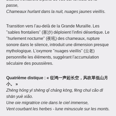
passe,
Chameaux hurlant dans la nuit, nuages jaunes vieillis.
Transition vers l'au-delà de la Grande Muraille. Les
"sables frontaliers" (塞沙) déploient l'infini désertique. Le
"hurlement nocturne" (夜吼) des chameaux, rupture
sonore dans le silence, introduit une dimension presque
mythologique. L'oxymore "nuages vieillis" (云老)
personnifie les éléments, suggérant l'accumulation
séculaire des poussières.
Quatrième distique :
« 征鸿一声起长空，风吹草低山月
小。 »
Zhēng hóng yī shēng qǐ cháng kōng, fēng chuī cǎo dī
shān yuè xiǎo.
Une oie migratrice crie dans le ciel immense,
Vent courbant les herbes - lune minuscule sur les monts.