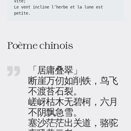
vite;
Le vent incline l’herbe et la lune est 
petite.
Poème chinois
「居庸叠翠」
断崖万仞如削铁，鸟飞
不渡苔石裂。
嵯岈枯木无碧柯，六月
不阴飘急雪。
塞沙茫茫出关道，骆驼