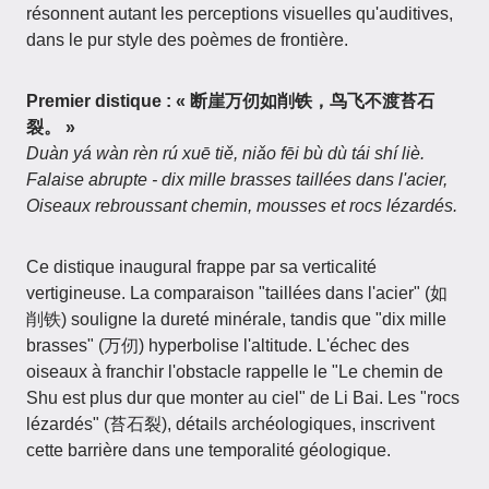
résonnent autant les perceptions visuelles qu'auditives,
dans le pur style des poèmes de frontière.
Premier distique :
« 断崖万仞如削铁，鸟飞不渡苔石
裂。 »
Duàn yá wàn rèn rú xuē tiě, niǎo fēi bù dù tái shí liè.
Falaise abrupte - dix mille brasses taillées dans l'acier,
Oiseaux rebroussant chemin, mousses et rocs lézardés.
Ce distique inaugural frappe par sa verticalité
vertigineuse. La comparaison "taillées dans l'acier" (如
削铁) souligne la dureté minérale, tandis que "dix mille
brasses" (万仞) hyperbolise l'altitude. L'échec des
oiseaux à franchir l'obstacle rappelle le "Le chemin de
Shu est plus dur que monter au ciel" de Li Bai. Les "rocs
lézardés" (苔石裂), détails archéologiques, inscrivent
cette barrière dans une temporalité géologique.