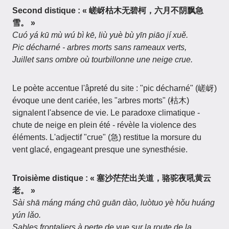
Second distique :
« 嵯岈枯木无碧柯，六月不阴飘急
雪。 »
Cuó yá kū mù wú bì kē, liù yuè bù yīn piāo jí xuě.
Pic décharné - arbres morts sans rameaux verts,
Juillet sans ombre où tourbillonne une neige crue.
Le poète accentue l'âpreté du site : "pic décharné" (嵯岈)
évoque une dent cariée, les "arbres morts" (枯木)
signalent l'absence de vie. Le paradoxe climatique -
chute de neige en plein été - révèle la violence des
éléments. L'adjectif "crue" (急) restitue la morsure du
vent glacé, engageant presque une synesthésie.
Troisième distique :
« 塞沙茫茫出关道，骆驼夜吼黄云
老。 »
Sài shā máng máng chū guān dào, luòtuo yè hǒu huáng
yún lǎo.
Sables frontaliers à perte de vue sur la route de la