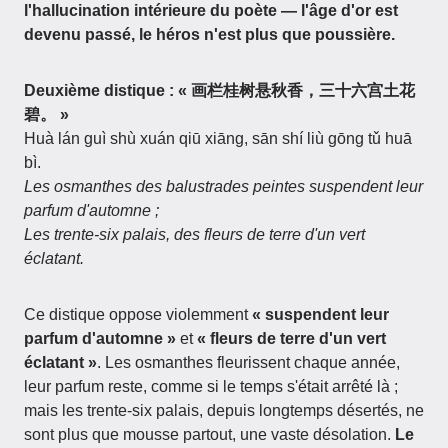
l'hallucination intérieure du poète — l'âge d'or est
devenu passé, le héros n'est plus que poussière.
Deuxième distique : « 画栏桂树悬秋香，三十六宫土花
碧。 »
Huà lán guì shù xuán qiū xiāng, sān shí liù gōng tǔ huā
bì.
Les osmanthes des balustrades peintes suspendent leur
parfum d'automne ;
Les trente-six palais, des fleurs de terre d'un vert
éclatant.
Ce distique oppose violemment
« suspendent leur
parfum d'automne »
et
« fleurs de terre d'un vert
éclatant »
. Les osmanthes fleurissent chaque année,
leur parfum reste, comme si le temps s'était arrêté là ;
mais les trente-six palais, depuis longtemps désertés, ne
sont plus que mousse partout, une vaste désolation.
Le