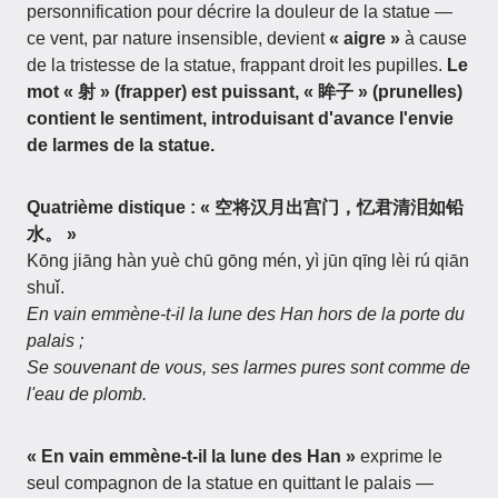
personnification pour décrire la douleur de la statue —
ce vent, par nature insensible, devient
« aigre »
à cause
de la tristesse de la statue, frappant droit les pupilles.
Le
mot « 射 » (frapper) est puissant, « 眸子 » (prunelles)
contient le sentiment, introduisant d'avance l'envie
de larmes de la statue.
Quatrième distique : « 空将汉月出宫门，忆君清泪如铅
水。 »
Kōng jiāng hàn yuè chū gōng mén, yì jūn qīng lèi rú qiān
shuǐ.
En vain emmène-t-il la lune des Han hors de la porte du
palais ;
Se souvenant de vous, ses larmes pures sont comme de
l'eau de plomb.
« En vain emmène-t-il la lune des Han »
exprime le
seul compagnon de la statue en quittant le palais —