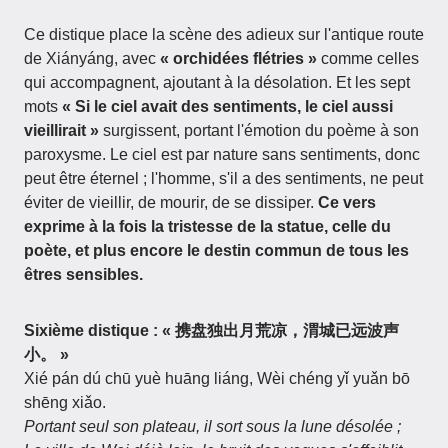
Ce distique place la scène des adieux sur l'antique route
de Xiányáng, avec
« orchidées flétries »
comme celles
qui accompagnent, ajoutant à la désolation. Et les sept
mots
« Si le ciel avait des sentiments, le ciel aussi
vieillirait »
surgissent, portant l'émotion du poème à son
paroxysme. Le ciel est par nature sans sentiments, donc
peut être éternel ; l'homme, s'il a des sentiments, ne peut
éviter de vieillir, de mourir, de se dissiper.
Ce vers
exprime à la fois la tristesse de la statue, celle du
poète, et plus encore le destin commun de tous les
êtres sensibles.
Sixième distique : « 携盘独出月荒凉，渭城已远波声
小。 »
Xié pán dú chū yuè huāng liáng, Wèi chéng yǐ yuǎn bō
shēng xiǎo.
Portant seul son plateau, il sort sous la lune désolée ;