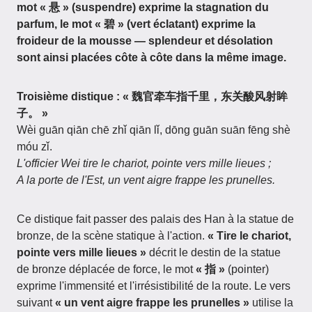
mot « 悬 » (suspendre) exprime la stagnation du
parfum, le mot « 碧 » (vert éclatant) exprime la
froideur de la mousse — splendeur et désolation
sont ainsi placées côte à côte dans la même image.
Troisième distique : « 魏官牵车指千里，东关酸风射眸
子。 »
Wèi guān qiān chē zhǐ qiān lǐ, dōng guān suān fēng shè
móu zǐ.
L'officier Wei tire le chariot, pointe vers mille lieues ;
A la porte de l'Est, un vent aigre frappe les prunelles.
Ce distique fait passer des palais des Han à la statue de
bronze, de la scène statique à l'action.
« Tire le chariot,
pointe vers mille lieues »
décrit le destin de la statue
de bronze déplacée de force, le mot
« 指 »
(pointer)
exprime l'immensité et l'irrésistibilité de la route. Le vers
suivant
« un vent aigre frappe les prunelles »
utilise la