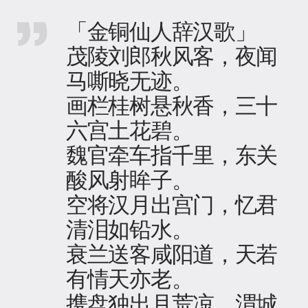
「金铜仙人辞汉歌」
茂陵刘郎秋风客，夜闻
马嘶晓无迹。
画栏桂树悬秋香，三十
六宫土花碧。
魏官牵车指千里，东关
酸风射眸子。
空将汉月出宫门，忆君
清泪如铅水。
衰兰送客咸阳道，天若
有情天亦老。
携盘独出月荒凉，渭城