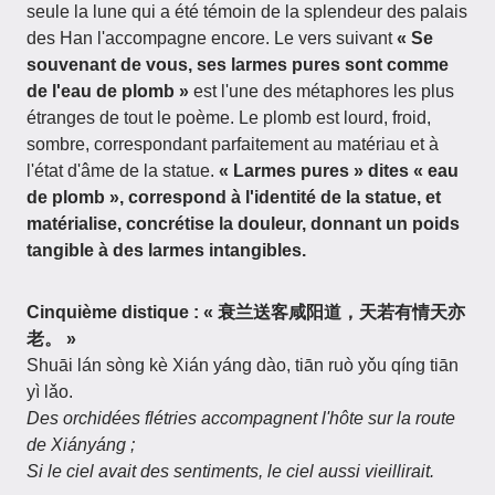
seule la lune qui a été témoin de la splendeur des palais
des Han l'accompagne encore. Le vers suivant
« Se
souvenant de vous, ses larmes pures sont comme
de l'eau de plomb »
est l'une des métaphores les plus
étranges de tout le poème. Le plomb est lourd, froid,
sombre, correspondant parfaitement au matériau et à
l'état d'âme de la statue.
« Larmes pures » dites « eau
de plomb », correspond à l'identité de la statue, et
matérialise, concrétise la douleur, donnant un poids
tangible à des larmes intangibles.
Cinquième distique : « 衰兰送客咸阳道，天若有情天亦
老。 »
Shuāi lán sòng kè Xián yáng dào, tiān ruò yǒu qíng tiān
yì lǎo.
Des orchidées flétries accompagnent l'hôte sur la route
de Xiányáng ;
Si le ciel avait des sentiments, le ciel aussi vieillirait.