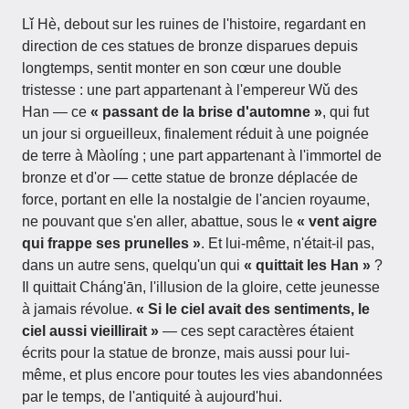
Lǐ Hè, debout sur les ruines de l'histoire, regardant en
direction de ces statues de bronze disparues depuis
longtemps, sentit monter en son cœur une double
tristesse : une part appartenant à l'empereur Wǔ des
Han — ce
« passant de la brise d'automne »
, qui fut
un jour si orgueilleux, finalement réduit à une poignée
de terre à Màolíng ; une part appartenant à l'immortel de
bronze et d'or — cette statue de bronze déplacée de
force, portant en elle la nostalgie de l'ancien royaume,
ne pouvant que s'en aller, abattue, sous le
« vent aigre
qui frappe ses prunelles »
. Et lui-même, n'était-il pas,
dans un autre sens, quelqu'un qui
« quittait les Han »
?
Il quittait Cháng'ān, l'illusion de la gloire, cette jeunesse
à jamais révolue.
« Si le ciel avait des sentiments, le
ciel aussi vieillirait »
— ces sept caractères étaient
écrits pour la statue de bronze, mais aussi pour lui-
même, et plus encore pour toutes les vies abandonnées
par le temps, de l'antiquité à aujourd'hui.