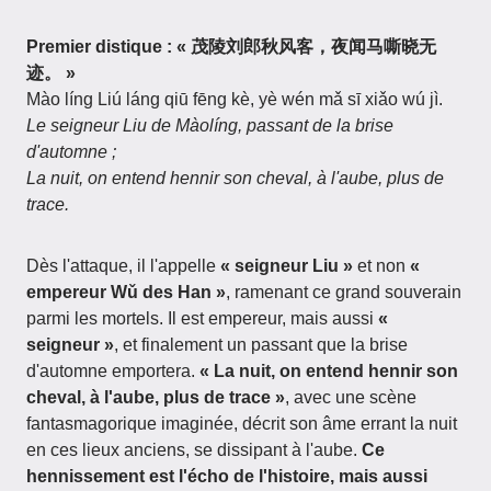
Premier distique : « 茂陵刘郎秋风客，夜闻马嘶晓无
迹。 »
Mào líng Liú láng qiū fēng kè, yè wén mǎ sī xiǎo wú jì.
Le seigneur Liu de Màolíng, passant de la brise
d'automne ;
La nuit, on entend hennir son cheval, à l'aube, plus de
trace.
Dès l'attaque, il l'appelle
« seigneur Liu »
et non
«
empereur Wǔ des Han »
, ramenant ce grand souverain
parmi les mortels. Il est empereur, mais aussi
«
seigneur »
, et finalement un passant que la brise
d'automne emportera.
« La nuit, on entend hennir son
cheval, à l'aube, plus de trace »
, avec une scène
fantasmagorique imaginée, décrit son âme errant la nuit
en ces lieux anciens, se dissipant à l'aube.
Ce
hennissement est l'écho de l'histoire, mais aussi