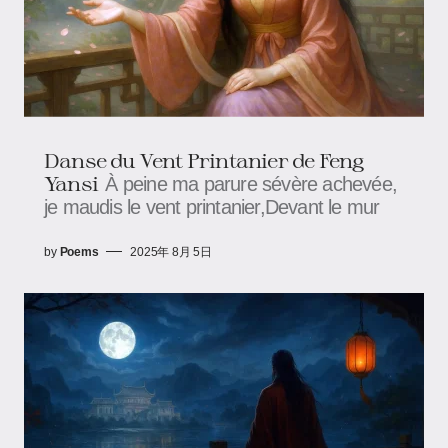
Danse du Vent Printanier de Feng
Yansi
À peine ma parure sévère achevée,
je maudis le vent printanier,Devant le mur
by
Poems
2025年 8月 5日