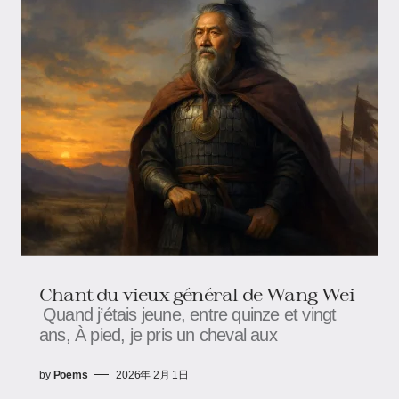
Chant du vieux général de Wang Wei
Quand j’étais jeune, entre quinze et vingt
ans, À pied, je pris un cheval aux
by
Poems
2026年 2月 1日