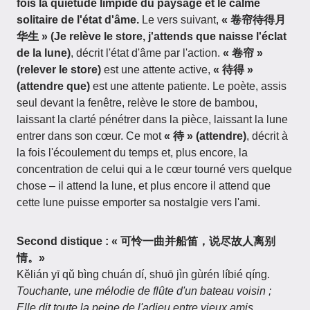
fois la quiétude limpide du paysage et le calme
solitaire de l'état d'âme.
Le vers suivant,
« 卷帘待得月
华生 » (Je relève le store, j'attends que naisse l'éclat
de la lune)
, décrit l'état d'âme par l'action.
« 卷帘 »
(relever le store)
est une attente active,
« 待得 »
(attendre que)
est une attente patiente. Le poète, assis
seul devant la fenêtre, relève le store de bambou,
laissant la clarté pénétrer dans la pièce, laissant la lune
entrer dans son cœur. Ce mot
« 待 » (attendre)
, décrit à
la fois l'écoulement du temps et, plus encore, la
concentration de celui qui a le cœur tourné vers quelque
chose – il attend la lune, et plus encore il attend que
cette lune puisse emporter sa nostalgie vers l'ami.
Second distique : « 可怜一曲并船笛，说尽故人离别
情。»
Kělián yī qǔ bìng chuán dí, shuō jìn gùrén líbié qíng.
Touchante, une mélodie de flûte d'un bateau voisin ;
Elle dit toute la peine de l'adieu entre vieux amis.