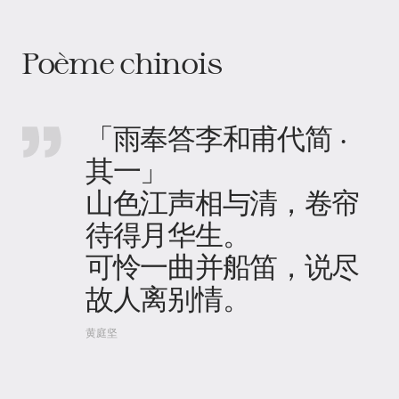
Poème chinois
「雨奉答李和甫代简 ·
其一」
山色江声相与清，卷帘
待得月华生。
可怜一曲并船笛，说尽
故人离别情。
黄庭坚