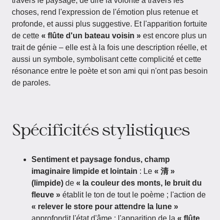
travers le paysage, de dire la volonté à travers les
choses, rend l'expression de l'émotion plus retenue et
profonde, et aussi plus suggestive. Et l'apparition fortuite
de cette
« flûte d'un bateau voisin »
est encore plus un
trait de génie – elle est à la fois une description réelle, et
aussi un symbole, symbolisant cette complicité et cette
résonance entre le poète et son ami qui n'ont pas besoin
de paroles.
Spécificités stylistiques
Sentiment et paysage fondus, champ
imaginaire limpide et lointain
: Le
« 清 »
(limpide)
de
« la couleur des monts, le bruit du
fleuve »
établit le ton de tout le poème ; l'action de
« relever le store pour attendre la lune »
approfondit l'état d'âme ; l'apparition de la
« flûte