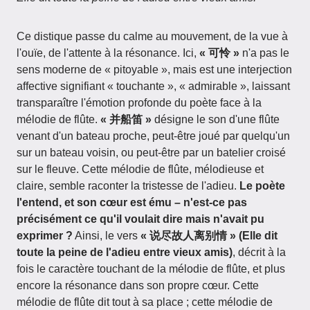
Ce distique passe du calme au mouvement, de la vue à
l'ouïe, de l'attente à la résonance. Ici,
« 可怜 »
n'a pas le
sens moderne de « pitoyable », mais est une interjection
affective signifiant « touchante », « admirable », laissant
transparaître l'émotion profonde du poète face à la
mélodie de flûte.
« 并船笛 »
désigne le son d'une flûte
venant d'un bateau proche, peut-être joué par quelqu'un
sur un bateau voisin, ou peut-être par un batelier croisé
sur le fleuve. Cette mélodie de flûte, mélodieuse et
claire, semble raconter la tristesse de l'adieu.
Le poète
l'entend, et son cœur est ému – n'est-ce pas
précisément ce qu'il voulait dire mais n'avait pu
exprimer ?
Ainsi, le vers
« 说尽故人离别情 » (Elle dit
toute la peine de l'adieu entre vieux amis)
, décrit à la
fois le caractère touchant de la mélodie de flûte, et plus
encore la résonance dans son propre cœur. Cette
mélodie de flûte dit tout à sa place ; cette mélodie de