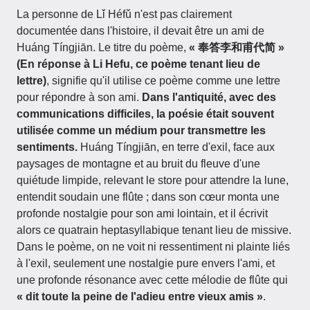
La personne de Lǐ Héfǔ n'est pas clairement
documentée dans l'histoire, il devait être un ami de
Huáng Tíngjiān. Le titre du poème,
« 奉答李和甫代简 »
(En réponse à Li Hefu, ce poème tenant lieu de
lettre)
, signifie qu'il utilise ce poème comme une lettre
pour répondre à son ami.
Dans l'antiquité, avec des
communications difficiles, la poésie était souvent
utilisée comme un médium pour transmettre les
sentiments.
Huáng Tíngjiān, en terre d'exil, face aux
paysages de montagne et au bruit du fleuve d'une
quiétude limpide, relevant le store pour attendre la lune,
entendit soudain une flûte ; dans son cœur monta une
profonde nostalgie pour son ami lointain, et il écrivit
alors ce quatrain heptasyllabique tenant lieu de missive.
Dans le poème, on ne voit ni ressentiment ni plainte liés
à l'exil, seulement une nostalgie pure envers l'ami, et
une profonde résonance avec cette mélodie de flûte qui
« dit toute la peine de l'adieu entre vieux amis »
.