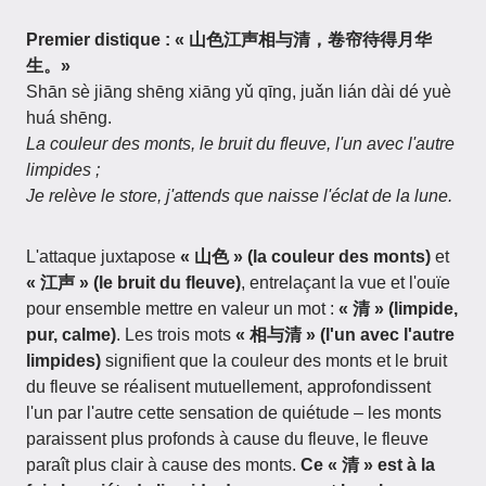
Premier distique : « 山色江声相与清，卷帘待得月华
生。»
Shān sè jiāng shēng xiāng yǔ qīng, juǎn lián dài dé yuè
huá shēng.
La couleur des monts, le bruit du fleuve, l'un avec l'autre
limpides ;
Je relève le store, j'attends que naisse l'éclat de la lune.
L'attaque juxtapose
« 山色 » (la couleur des monts)
et
« 江声 » (le bruit du fleuve)
, entrelaçant la vue et l'ouïe
pour ensemble mettre en valeur un mot :
« 清 » (limpide,
pur, calme)
. Les trois mots
« 相与清 » (l'un avec l'autre
limpides)
signifient que la couleur des monts et le bruit
du fleuve se réalisent mutuellement, approfondissent
l'un par l'autre cette sensation de quiétude – les monts
paraissent plus profonds à cause du fleuve, le fleuve
paraît plus clair à cause des monts.
Ce « 清 » est à la