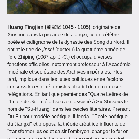
Huang Tingjian (黄庭坚 1045 - 1105)
, originaire de
Xiushui, dans la province du Jiangxi, fut un célèbre
poète et calligraphe de la dynastie des Song du Nord. Il
obtint le titre de
jinshi
(docteur) la quatrième année de
l'ère Zhiping (1067 ap. J.-C.) et occupa diverses
fonctions officielles, notamment professeur à l'Académie
impériale et secrétaire des Archives impériales. Plus
tard, impliqué dans les luttes politiques entre factions
conservatrices et réformistes, il subit de nombreuses
relégations. En tant que premier des "Quatre Lettrés de
l'École de Su", il était souvent associé à Su Shi sous le
nom de "Su-Huang" dans les cercles littéraires. Prenant
Du Fu pour modèle poétique, il fonda l'"École poétique
du Jiangxi" et proposa la théorie créatrice influente de
"transformer les os et saisir l'embryon, changer le fer en
or", insistant sur le fait que chaque mot en poésie doit