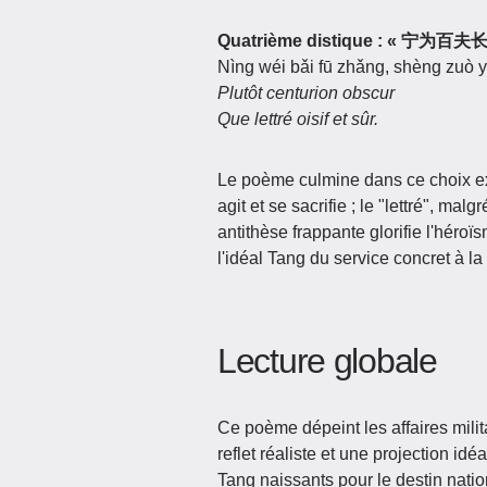
Quatrième distique :
« 宁为百夫
Nìng wéi bǎi fū zhǎng, shèng zuò y
Plutôt centurion obscur
Que lettré oisif et sûr.
Le poème culmine dans ce choix ex
agit et se sacrifie ; le "lettré", mal
antithèse frappante glorifie l'héroïsm
l'idéal Tang du service concret à la
Lecture globale​
Ce poème dépeint les affaires militai
reflet réaliste et une projection id
Tang naissants pour le destin nation