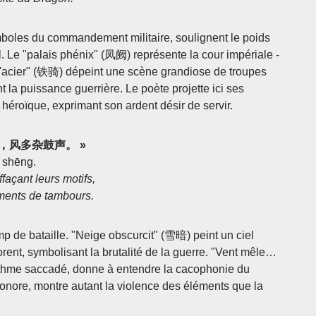
boles du commandement militaire, soulignent le poids
l. Le "palais phénix" (凤阙) représente la cour impériale -
 d'acier" (铁骑) dépeint une scène grandiose de troupes
t la puissance guerrière. Le poète projette ici ses
re héroïque, exprimant son ardent désir de servir.
，风多杂鼓声。 »
 shēng.
façant leurs motifs,
ements de tambours.
p de bataille. "Neige obscurcit" (雪暗) peint un ciel
ent, symbolisant la brutalité de la guerre. "Vent mêle…
me saccadé, donne à entendre la cacophonie du
sonore, montre autant la violence des éléments que la