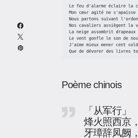
Le feu d'alarme éclaire la c
Mon cœur agité ne s'apaisse 
Nous partons suivant l'ordon
Nos cavaliers assiègent la v
La neige assombrit drapeaux 
Le vent gonfle le son de nos
J'aime mieux mener cent sold
Que de dévorer des livres to
Poème chinois
「从军行」
烽火照西京
牙璋辞凤阙