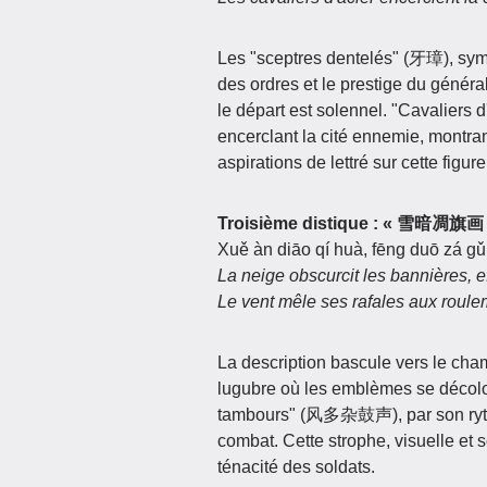
Les "sceptres dentelés" (牙璋), sym
des ordres et le prestige du généra
le départ est solennel. "Cavaliers
encerclant la cité ennemie, montran
aspirations de lettré sur cette figu
Troisième distique :
« 雪暗凋旗画
Xuě àn diāo qí huà, fēng duō zá gǔ
La neige obscurcit les bannières, ef
Le vent mêle ses rafales aux roul
La description bascule vers le cham
lugubre où les emblèmes se décolor
tambours" (风多杂鼓声), par son ryth
combat. Cette strophe, visuelle et 
ténacité des soldats.