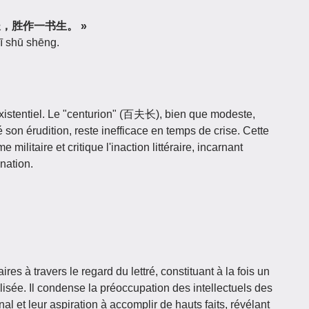
长，胜作一书生。 »
ī shū shēng.
istentiel. Le "centurion" (百夫长), bien que modeste,
gré son érudition, reste inefficace en temps de crise. Cette
e militaire et critique l'inaction littéraire, incarnant
 nation.
res à travers le regard du lettré, constituant à la fois un
éalisée. Il condense la préoccupation des intellectuels des
al et leur aspiration à accomplir de hauts faits, révélant