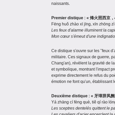
naissants.
Premier distique :
« 烽火照西京，
Fēng huǒ zhào xī jīng, xīn zhōng zì
Les feux d'alarme illuminent la capi
Mon cœur s'émeut d'une indignati
Ce distique s'ouvre sur les "feux 
militaire. Ces signaux de guerre, 
Chang'an), révèlent la gravité de la 
et symbolique, montrant l'impact 
exprime directement le refus du poè
émotion ne font qu'un, établissant 
Deuxième distique :
« 牙璋辞凤
Yá zhāng cí fèng què, tiě qí rào ló
Les sceptres dentelés quittent le p
Les cavaliers d'acier encerclent la