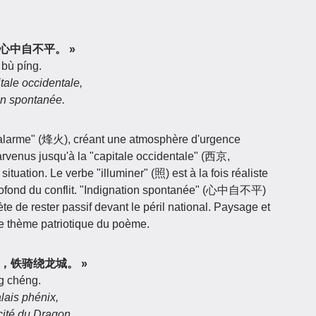
心中自不平。 »
 bù píng.
tale occidentale,
on spontanée.
d'alarme" (烽火), créant une atmosphère d'urgence
parvenus jusqu'à la "capitale occidentale" (西京,
situation. Le verbe "illuminer" (照) est à la fois réaliste
profond du conflit. "Indignation spontanée" (心中自不平)
te de rester passif devant le péril national. Paysage et
le thème patriotique du poème.
阙，铁骑绕龙城。 »
ng chéng.
alais phénix,
 cité du Dragon.