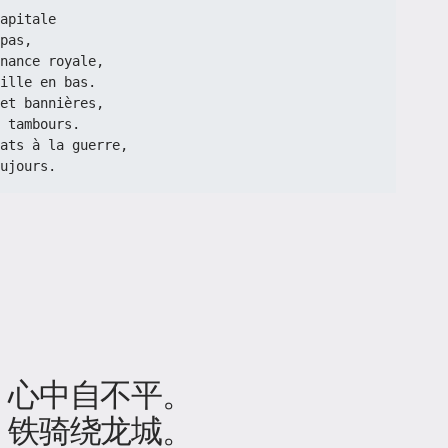
apitale
pas,
nance royale,
ille en bas.
et bannières,
 tambours.
ats à la guerre,
ujours.
，心中自不平。
，铁骑绕龙城。