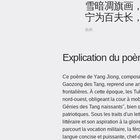
雪暗凋旗画
宁为百夫长
杨炯
Explication du po
Ce poème de Yang Jiong, composé 
Gaozong des Tang, reprend une anc
frontalières. À cette époque, les T
nord-ouest, obligeant la cour à mob
Génies des Tang naissants", bien q
patriotiques. Sous les traits d'un le
littéraire et son aspiration à la gl
parcourt la vocation militaire, la f
langue concise et puissante, chef-d