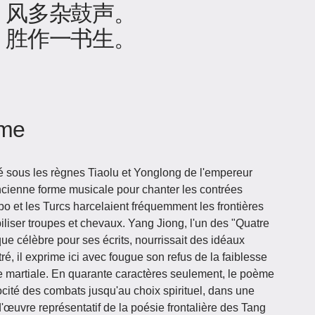
，风多杂鼓声。
，胜作一书生。
ème
sous les règnes Tiaolu et Yonglong de l'empereur
ienne forme musicale pour chanter les contrées
ubo et les Turcs harcelaient fréquemment les frontières
iliser troupes et chevaux. Yang Jiong, l'un des "Quatre
ue célèbre pour ses écrits, nourrissait des idéaux
ttré, il exprime ici avec fougue son refus de la faiblesse
oire martiale. En quarante caractères seulement, le poème
érocité des combats jusqu'au choix spirituel, dans une
'œuvre représentatif de la poésie frontalière des Tang