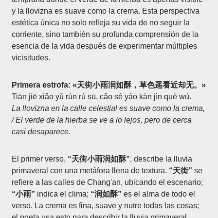
y la llovizna es suave como la crema. Esta perspectiva
estética única no solo refleja su vida de no seguir la
corriente, sino también su profunda comprensión de la
esencia de la vida después de experimentar múltiples
vicisitudes.
Primera estrofa: «天街小雨润如酥，草色遥看近却无。»
Tiān jiē xiǎo yǔ rùn rú sū, cǎo sè yáo kàn jìn què wú.
La llovizna en la calle celestial es suave como la crema,
/ El verde de la hierba se ve a lo lejos, pero de cerca
casi desaparece.
El primer verso,
“天街小雨润如酥”
, describe la lluvia
primaveral con una metáfora llena de textura.
“天街”
se
refiere a las calles de Chang'an, ubicando el escenario;
“小雨”
indica el clima;
“润如酥”
es el alma de todo el
verso. La crema es fina, suave y nutre todas las cosas;
el poeta usa esto para describir la lluvia primaveral,