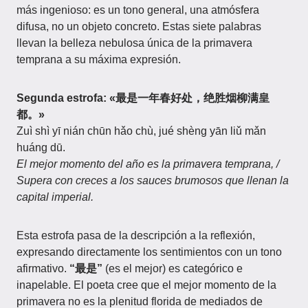
más ingenioso: es un tono general, una atmósfera
difusa, no un objeto concreto. Estas siete palabras
llevan la belleza nebulosa única de la primavera
temprana a su máxima expresión.
Segunda estrofa: «最是一年春好处，绝胜烟柳满皇
都。»
Zuì shì yī nián chūn hǎo chù, jué shèng yān liǔ mǎn
huáng dū.
El mejor momento del año es la primavera temprana, /
Supera con creces a los sauces brumosos que llenan la
capital imperial.
Esta estrofa pasa de la descripción a la reflexión,
expresando directamente los sentimientos con un tono
afirmativo.
“最是”
(es el mejor) es categórico e
inapelable. El poeta cree que el mejor momento de la
primavera no es la plenitud florida de mediados de