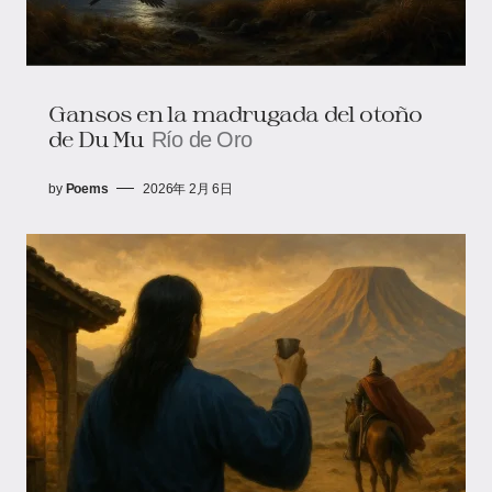
Gansos en la madrugada del otoño
de Du Mu
Río de Oro
by
Poems
2026年 2月 6日