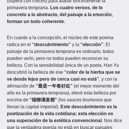
(supera con creces) para alabar sinceramente la
primavera temprana.
Los cuatro versos, de lo
concreto a lo abstracto, del paisaje a la emoción,
forman un todo coherente.
En cuanto a la concepción, el núcleo de este poema
radica en el
“descubrimiento”
y la
“elección”
. El
paisaje de la primavera temprana es ordinario, todos
pueden verlo, pero no todos pueden reconocer su
belleza. Con la sensibilidad única de un poeta, Han Yu
descubrió la belleza de ese
“color de la hierba que se
ve desde lejos pero de cerca casi no está”
, y con la
afirmación de
“最是一年春好处”
(el mejor momento del
año es la primavera temprana), elevó esta belleza por
encima de
“烟柳满皇都”
(los sauces brumosos que
llenan la capital imperial).
Este descubrimiento es la
poetización de la vida cotidiana; esta elección es
una superación de la estética convencional.
Nos dice
que la verdadera poesía no está en buscar paisajes