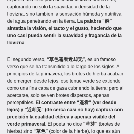
capturando no solo la suavidad y densidad de la
llovizna, sino también la sensación húmeda y nutritiva
del agua penetrando en la tierra.
La palabra “酥”
sintetiza la visión, el tacto y el gusto, haciendo que
uno casi pueda sentir la suavidad y fragancia de la
llovizna.
El segundo verso,
“草色遥看近却无”
, es un famoso
verso que se ha transmitido a lo largo de los siglos. A
principios de la primavera, los brotes de hierba acaban
de emerger; desde lejos, ese tenue verde se extiende
como una fina capa de gasa cubriendo la tierra; pero al
acercarse, solo se ven brotes dispersos, apenas
perceptibles.
El contraste entre “遥看” (ver desde
lejos) y “近却无” (de cerca casi no hay) captura con
precisión la cualidad etérea y apenas visible del
verde primaveral.
El poeta no dice
“草芽”
(brotes de
hierba) sino
“草色”
(color de la hierba), lo que es aún