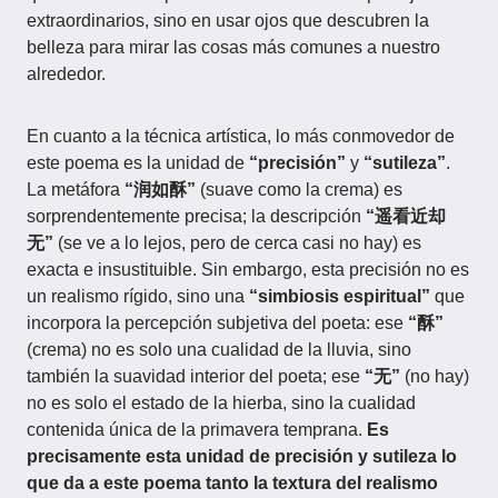
extraordinarios, sino en usar ojos que descubren la
belleza para mirar las cosas más comunes a nuestro
alrededor.
En cuanto a la técnica artística, lo más conmovedor de
este poema es la unidad de
“precisión”
y
“sutileza”
.
La metáfora
“润如酥”
(suave como la crema) es
sorprendentemente precisa; la descripción
“遥看近却
无”
(se ve a lo lejos, pero de cerca casi no hay) es
exacta e insustituible. Sin embargo, esta precisión no es
un realismo rígido, sino una
“simbiosis espiritual”
que
incorpora la percepción subjetiva del poeta: ese
“酥”
(crema) no es solo una cualidad de la lluvia, sino
también la suavidad interior del poeta; ese
“无”
(no hay)
no es solo el estado de la hierba, sino la cualidad
contenida única de la primavera temprana.
Es
precisamente esta unidad de precisión y sutileza lo
que da a este poema tanto la textura del realismo