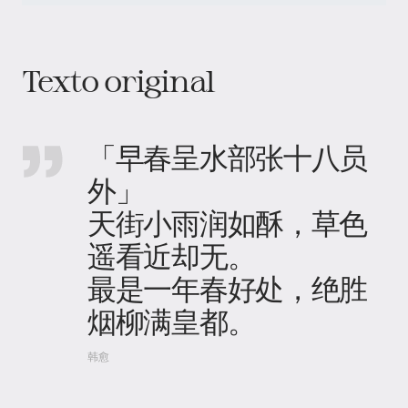
Texto original
「早春呈水部张十八员
外」
天街小雨润如酥，草色
遥看近却无。
最是一年春好处，绝胜
烟柳满皇都。
韩愈