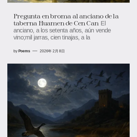
Pregunta en broma al anciano de la
taberna Huamen de Cen Can
El
anciano, a los setenta años, aún vende
vino;mil jarras, cien tinajas, a la
by
Poems
2026年 2月 8日