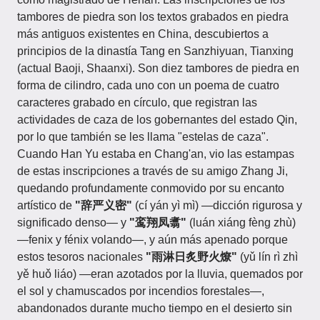
tambores de piedra son los textos grabados en piedra
más antiguos existentes en China, descubiertos a
principios de la dinastía Tang en Sanzhiyuan, Tianxing
(actual Baoji, Shaanxi). Son diez tambores de piedra en
forma de cilindro, cada uno con un poema de cuatro
caracteres grabado en círculo, que registran las
actividades de caza de los gobernantes del estado Qin,
por lo que también se les llama "estelas de caza".
Cuando Han Yu estaba en Chang'an, vio las estampas
de estas inscripciones a través de su amigo Zhang Ji,
quedando profundamente conmovido por su encanto
artístico de
"辞严义密"
(cí yán yì mì) —dicción rigurosa y
significado denso— y
"鸾翔凤翥"
(luán xiáng fèng zhù)
—fenix y fénix volando—, y aún más apenado porque
estos tesoros nacionales
"雨淋日炙野火燎"
(yǔ lín rì zhì
yě huǒ liáo) —eran azotados por la lluvia, quemados por
el sol y chamuscados por incendios forestales—,
abandonados durante mucho tiempo en el desierto sin