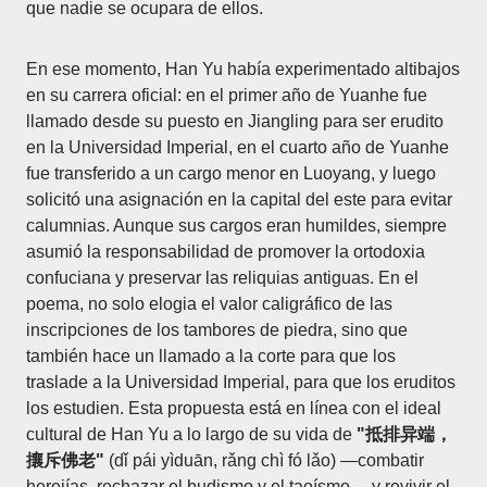
que nadie se ocupara de ellos.
En ese momento, Han Yu había experimentado altibajos
en su carrera oficial: en el primer año de Yuanhe fue
llamado desde su puesto en Jiangling para ser erudito
en la Universidad Imperial, en el cuarto año de Yuanhe
fue transferido a un cargo menor en Luoyang, y luego
solicitó una asignación en la capital del este para evitar
calumnias. Aunque sus cargos eran humildes, siempre
asumió la responsabilidad de promover la ortodoxia
confuciana y preservar las reliquias antiguas. En el
poema, no solo elogia el valor caligráfico de las
inscripciones de los tambores de piedra, sino que
también hace un llamado a la corte para que los
traslade a la Universidad Imperial, para que los eruditos
los estudien. Esta propuesta está en línea con el ideal
cultural de Han Yu a lo largo de su vida de
"抵排异端，
攘斥佛老"
(dǐ pái yìduān, rǎng chì fó lǎo) —combatir
herejías, rechazar el budismo y el taoísmo— y revivir el