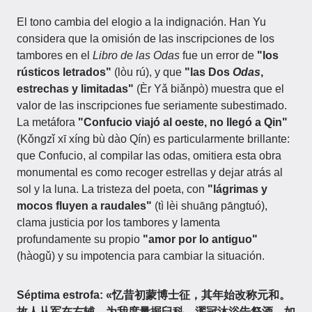
El tono cambia del elogio a la indignación. Han Yu
considera que la omisión de las inscripciones de los
tambores en el
Libro de las Odas
fue un error de
"los
rústicos letrados"
(lòu rú), y que
"las Dos
Odas
,
estrechas y limitadas"
(Èr Yǎ biǎnpò) muestra que el
valor de las inscripciones fue seriamente subestimado.
La metáfora
"Confucio viajó al oeste, no llegó a Qin"
(Kǒngzǐ xī xíng bù dào Qín) es particularmente brillante:
que Confucio, al compilar las odas, omitiera esta obra
monumental es como recoger estrellas y dejar atrás al
sol y la luna. La tristeza del poeta, con
"lágrimas y
mocos fluyen a raudales"
(tì lèi shuāng pāngtuó),
clama justicia por los tambores y lamenta
profundamente su propio
"amor por lo antiguo"
(hàogǔ) y su impotencia para cambiar la situación.
Séptima estrofa:
«忆昔初蒙博士征，其年始改称元和。
故人从军在右辅，为我度量掘臼科。濯冠沐浴告祭酒，如