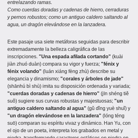
entrelazando ramas.
Como cuerdas doradas y cadenas de hierro, cerraduras
y pernos robustos; como un antiguo caldero saltando al
agua, un dragón elevándose en la lanzadera.
Este pasaje usa siete metáforas seguidas para describir
extremadamente la belleza caligráfica de las
inscripciones.
"Una espada afilada cortando"
(kuài
jiàn zhuó duàn) compara su vigor y fuerza;
"fénix y
fénix volando"
(luán xiáng fèng zhù) describe su
elegancia y dinamismo;
"corales y árboles de jade"
(shānhú bì shù) imita su disposición ordenada y variada;
"cuerdas doradas y cadenas de hierro"
(jīn shéng tiě
suǒ) sugiere sus curvas robustas y majestuosas;
"un
antiguo caldero saltando al agua"
(gǔ dǐng yuè shuǐ) y
"un dragón elevándose en la lanzadera"
(lóng téng
suō) comparan su espíritu vivaz y dinámico. Han Yu, con
el ojo de un poeta, interpreta los grabados en metal y
piedra, transformando caracteres estáticos en piedra en