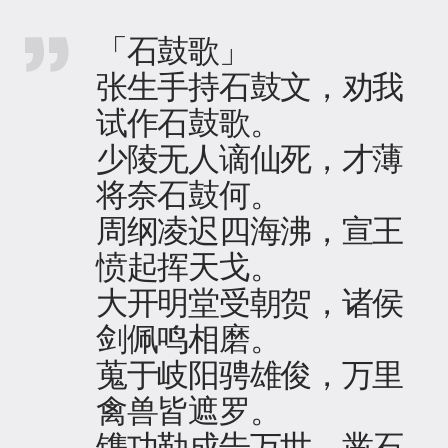
「石鼓歌」
张生手持石鼓文，劝我
试作石鼓歌。
少陵无人谪仙死，才薄
将奈石鼓何。
周纲凌迟四海沸，宣王
愤起挥天戈。
大开明堂受朝贺，诸侯
剑佩鸣相磨。
蒐于岐阳骋雄俊，万里
禽兽皆遮罗。
镌功勒成告万世，凿石