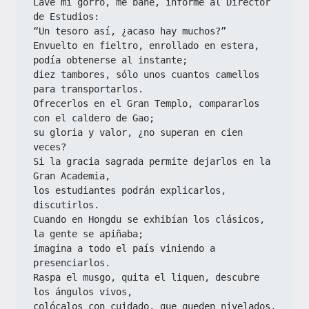
Lavé mi gorro, me bañé, informé al Director 
de Estudios:
“Un tesoro así, ¿acaso hay muchos?”
Envuelto en fieltro, enrollado en estera, 
podía obtenerse al instante;
diez tambores, sólo unos cuantos camellos 
para transportarlos.
Ofrecerlos en el Gran Templo, compararlos 
con el caldero de Gao;
su gloria y valor, ¿no superan en cien 
veces?
Si la gracia sagrada permite dejarlos en la 
Gran Academia,
los estudiantes podrán explicarlos, 
discutirlos.
Cuando en Hongdu se exhibían los clásicos, 
la gente se apiñaba;
imagina a todo el país viniendo a 
presenciarlos.
Raspa el musgo, quita el liquen, descubre 
los ángulos vivos,
colócalos con cuidado, que queden nivelados, 