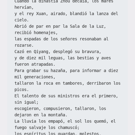
Cuando la dinastía Zhou decaía, los mares 
hervían,
y el rey Xuan, airado, blandió la lanza del 
cielo.
Abrió de par en par la Sala de la Luz, 
recibió homenajes,
las espadas de los señores resonaban al 
rozarse.
Cazó en Qiyang, desplegó su bravura,
y de diez mil leguas, las bestias y aves 
fueron atrapadas.
Para grabar su hazaña, para informar a diez 
mil generaciones,
tallaron la roca en tambores, derribaron los 
picos.
El talento de sus ministros era el primero, 
sin igual;
escogieron, compusieron, tallaron, los 
dejaron en la montaña.
La lluvia los empapó, el sol los quemó, el 
fuego salvaje los chamuscó;
los espíritus los guardan, molestos, 