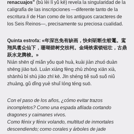
renacuajos"
(bù lèi lì yǔ kē) revela la singularidad de la
caligrafía de las inscripciones —diferente tanto de la
escritura
li
de Han como de los antiguos caracteres de
los Seis Reinos—, precisamente su preciosa cualidad.
Quinta estrofa:
«年深岂免有缺画，快剑斫断生蛟鼍。鸾
翔凤翥众仙下，珊瑚碧树交枝柯。金绳铁索锁钮壮，古鼎
跃水龙腾梭。»
Nián shēn qǐ miǎn yǒu quē huà, kuài jiàn zhuó duàn
shēng jiāo tuó. Luán xiáng fèng zhù zhòng xiān xià,
shānhú bì shù jiāo zhī kē. Jīn shéng tiě suǒ suǒ niǔ
zhuàng, gǔ dǐng yuè shuǐ lóng téng suō.
Con el paso de los años, ¿cómo evitar trazos
incompletos? Como una espada afilada cortando
dragones y caimanes vivos.
Como fénix y fénix volando, multitud de inmortales
descendiendo; como corales y árboles de jade