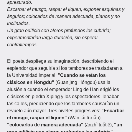
apresurado.
Escarbar el musgo, raspar el liquen, exponer esquinas y
ángulos; colocarlos de manera adecuada, planos y no
inclinados.
Un gran edificio con aleros profundos los cubriría;
experimentarían larga duración, sin esperar
contratiempos.
El poeta despliega su imaginación, describiendo el
esplendor que seguiría si los tambores se trasladaran a
la Universidad Imperial.
"Cuando se veían los
clásicos en Hongdu"
(Guān jīng Hóngdū) usa la
alusión a cuando el emperador Ling de Han erigió los
clásicos en piedra Xiping y los espectadores llenaban
las calles, prediciendo que los tambores causarían un
revuelo aún mayor. Tres niveles progresivos:
"Escarbar
el musgo, raspar el liquen"
(Wān tái tī xiǎn),
"colocarlos de manera adecuada"
(ānzhì tuǒtiē),
"un
gran edificio con aleros profundos los cubriría"