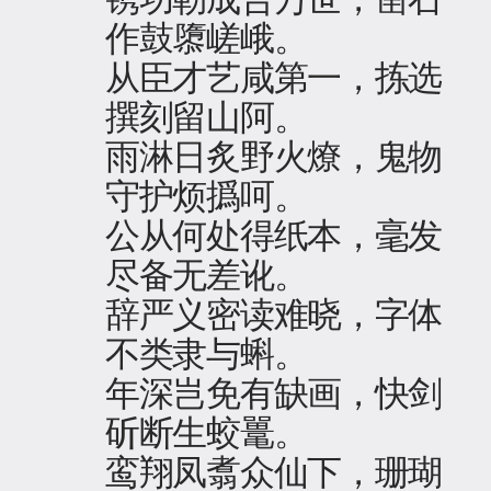
作鼓隳嵯峨。
从臣才艺咸第一，拣选
撰刻留山阿。
雨淋日炙野火燎，鬼物
守护烦撝呵。
公从何处得纸本，毫发
尽备无差讹。
辞严义密读难晓，字体
不类隶与蝌。
年深岂免有缺画，快剑
斫断生蛟鼍。
鸾翔凤翥众仙下，珊瑚