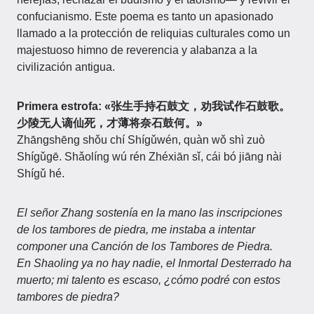
confucianismo. Este poema es tanto un apasionado
llamado a la protección de reliquias culturales como un
majestuoso himno de reverencia y alabanza a la
civilización antigua.
Primera estrofa:
«张生手持石鼓文，劝我试作石鼓歌。
少陵无人谪仙死，才薄将奈石鼓何。»
Zhāngshēng shǒu chí Shígǔwén, quàn wǒ shì zuò
Shígǔgē. Shǎolíng wú rén Zhéxiān sǐ, cái bó jiāng nài
Shígǔ hé.
El señor Zhang sostenía en la mano las inscripciones
de los tambores de piedra, me instaba a intentar
componer una Canción de los Tambores de Piedra.
En Shaoling ya no hay nadie, el Inmortal Desterrado ha
muerto; mi talento es escaso, ¿cómo podré con estos
tambores de piedra?