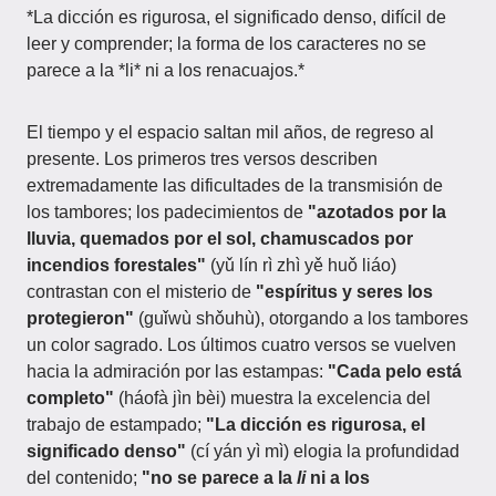
*La dicción es rigurosa, el significado denso, difícil de
leer y comprender; la forma de los caracteres no se
parece a la *li* ni a los renacuajos.*
El tiempo y el espacio saltan mil años, de regreso al
presente. Los primeros tres versos describen
extremadamente las dificultades de la transmisión de
los tambores; los padecimientos de
"azotados por la
lluvia, quemados por el sol, chamuscados por
incendios forestales"
(yǔ lín rì zhì yě huǒ liáo)
contrastan con el misterio de
"espíritus y seres los
protegieron"
(guǐwù shǒuhù), otorgando a los tambores
un color sagrado. Los últimos cuatro versos se vuelven
hacia la admiración por las estampas:
"Cada pelo está
completo"
(háofà jìn bèi) muestra la excelencia del
trabajo de estampado;
"La dicción es rigurosa, el
significado denso"
(cí yán yì mì) elogia la profundidad
del contenido;
"no se parece a la
li
ni a los