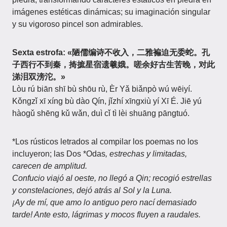
imágenes estéticas dinámicas; su imaginación singular
y su vigoroso pincel son admirables.
Sexta estrofa:
«陋儒编诗不收入，二雅褊迫无委蛇。孔
子西行不到秦，掎摭星宿遗羲娥。嗟余好古生苦晚，对此
涕泪双滂沱。»
Lòu rú biān shī bù shōu rù, Èr Yǎ biǎnpò wú wēiyí.
Kǒngzǐ xī xíng bù dào Qín, jǐzhí xīngxiù yí Xī É. Jiē yú
hàogǔ shēng kǔ wǎn, duì cǐ tì lèi shuāng pāngtuó.
*Los rústicos letrados al compilar los poemas no los
incluyeron; las Dos *Odas
, estrechas y limitadas,
carecen de amplitud.
Confucio viajó al oeste, no llegó a Qin; recogió estrellas
y constelaciones, dejó atrás al Sol y la Luna.
¡Ay de mí, que amo lo antiguo pero nací demasiado
tarde! Ante esto, lágrimas y mocos fluyen a raudales.