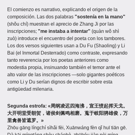
El comienzo es narrativo, explicando el origen de la
composición. Las dos palabras
"sostenía en la mano"
(shǒu chí) muestran el aprecio de Zhang Ji por las
inscripciones;
"me instaba a intentar"
(quàn wǒ shì
zuò) introduce el encuentro del poeta con los tambores.
Los dos versos siguientes usan a Du Fu (Shaoling) y Li
Bai (el Inmortal Desterrado) como contraste, expresando
tanto reverencia por los poetas anteriores como
modestia propia, insinuando también el temor ante el
alto valor de las inscripciones —solo gigantes poéticos
como Li y Du serían dignos de escribir sobre esta
antigüedad milenaria.
Segunda estrofa:
«周纲凌迟四海沸，宣王愤起挥天戈。
大开明堂受朝贺，诸侯剑佩鸣相磨。蒐于岐阳骋雄俊，万
里禽兽皆遮罗。»
Zhōu gāng língchí sìhǎi fèi, Xuānwáng fèn qǐ huī tiān gē.
Dà kāi míngtáng shòu cháohè, zhūhóu jiàn pèi míng