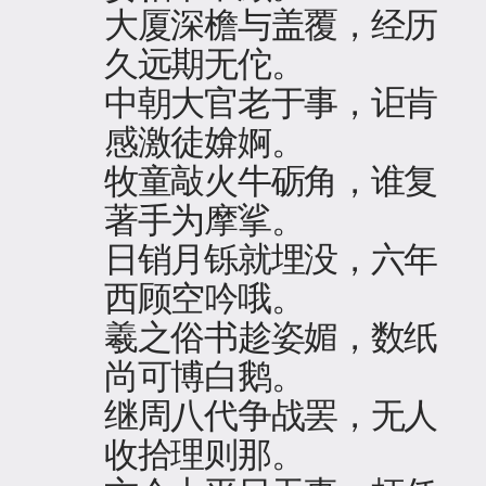
大厦深檐与盖覆，经历
久远期无佗。
中朝大官老于事，讵肯
感激徒媕婀。
牧童敲火牛砺角，谁复
著手为摩挲。
日销月铄就埋没，六年
西顾空吟哦。
羲之俗书趁姿媚，数纸
尚可博白鹅。
继周八代争战罢，无人
收拾理则那。