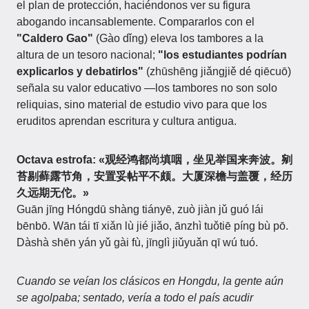
el plan de protección, haciéndonos ver su figura
abogando incansablemente. Compararlos con el
"Caldero Gao"
(Gào dǐng) eleva los tambores a la
altura de un tesoro nacional;
"los estudiantes podrían
explicarlos y debatirlos"
(zhūshēng jiǎngjiě dé qiēcuō)
señala su valor educativo —los tambores no son solo
reliquias, sino material de estudio vivo para que los
eruditos aprendan escritura y cultura antigua.
Octava estrofa:
«观经鸿都尚填咽，坐见举国来奔波。剜
苔剔藓露节角，安置妥帖平不颇。大厦深檐与盖覆，经历
久远期无佗。»
Guān jīng Hóngdū shàng tiányē, zuò jiàn jǔ guó lái
bēnbō. Wān tái tī xiǎn lù jié jiǎo, ānzhì tuǒtiē píng bù pō.
Dàshà shēn yán yǔ gài fù, jīnglì jiǔyuǎn qī wú tuó.
Cuando se veían los clásicos en Hongdu, la gente aún
se agolpaba; sentado, vería a todo el país acudir