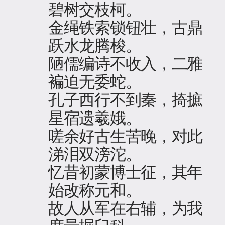
碧树交枝柯。
金绳铁索锁钮壮，古鼎
跃水龙腾梭。
陋儒编诗不收入，二雅
褊迫无委蛇。
孔子西行不到秦，掎摭
星宿遗羲娥。
嗟余好古生苦晚，对此
涕泪双滂沱。
忆昔初蒙博士征，其年
始改称元和。
故人从军在右辅，为我