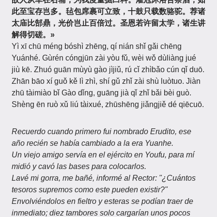
此至宝存岂多。毡包席裹可立致，十鼓只载数骆驼。荐诸
太庙比郜鼎，光价岂止百倍过。圣恩若许留太学，诸生讲
解得切磋。»
Yì xī chū méng bóshì zhēng, qí nián shǐ gǎi chēng
Yuánhé. Gùrén cóngjūn zài yòu fǔ, wèi wǒ dùliàng jué
jiù kē. Zhuó guān mùyù gào jìjiǔ, rú cǐ zhìbǎo cún qǐ duō.
Zhān bāo xí guǒ kě lì zhì, shí gǔ zhǐ zài shù luòtuo. Jiàn
zhū tàimiào bǐ Gào dǐng, guāng jià qǐ zhǐ bǎi bèi guò.
Shèng ēn ruò xǔ liú tàixué, zhūshēng jiǎngjiě dé qiēcuō.
Recuerdo cuando primero fui nombrado Erudito, ese
año recién se había cambiado a la era Yuanhe.
Un viejo amigo servía en el ejército en Youfu, para mí
midió y cavó las bases para colocarlos.
Lavé mi gorra, me bañé, informé al Rector: "¿Cuántos
tesoros supremos como este pueden existir?"
Envolviéndolos en fieltro y esteras se podían traer de
inmediato; diez tambores solo cargarían unos pocos