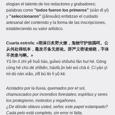
elogian el talento de los redactores y grabadores;
palabras como
"todos fueron los primeros"
(xián dì yī)
y
"seleccionaron"
(jiǎnxuǎn) enfatizan el cuidado
artesanal del contenido y la forma de las inscripciones,
estableciendo su valor artístico.
Cuarta estrofa:
«雨淋日炙野火燎，鬼物守护烦撝呵。公
从何处得纸本，毫发尽备无差讹。辞严义密读难晓，字体
不类隶与蝌。»
Yǔ lín rì zhì yě huǒ liáo, guǐwù shǒuhù fán huī hē. Gōng
cóng hé chù dé zhǐběn, háofà jìn bèi wú chā é. Cí yán yì
mì dú nán xiǎo, zìtǐ bù lèi lì yǔ kē.
Azotados por la lluvia, quemados por el sol,
chamuscados por incendios forestales; espíritus y seres
los protegieron, molestos y regañones.
¿De dónde obtuvo usted, señor, este papel estampado?
Cada pelo está completo, sin error ni falta.