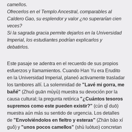
camellos.
Ofrecerlos en el Templo Ancestral, comparables al
Caldero Gao, su esplendor y valor ¿no superarían cien
veces?
Si la sagrada gracia permite dejarlos en la Universidad
Imperial, los estudiantes podrían explicarlos y
debatirlos.
Este pasaje se adentra en el recuerdo de sus propios
esfuerzos y llamamientos. Cuando Han Yu era Erudito
en la Universidad Imperial, planeó activamente trasladar
los tambores allí. La solemnidad de
"Lavé mi gorra, me
bañé"
(Zhuó guān mùyù) muestra su devoción por la
causa cultural; la pregunta retórica
"¿Cuántos tesoros
supremos como este pueden existir?"
(cún qǐ duō)
muestra aún más su sentido de urgencia. Los detalles
de
"Envolviéndolos en fieltro y esteras"
(Zhān bāo xí
guǒ) y
"unos pocos camellos"
(shù luòtuo) concretan