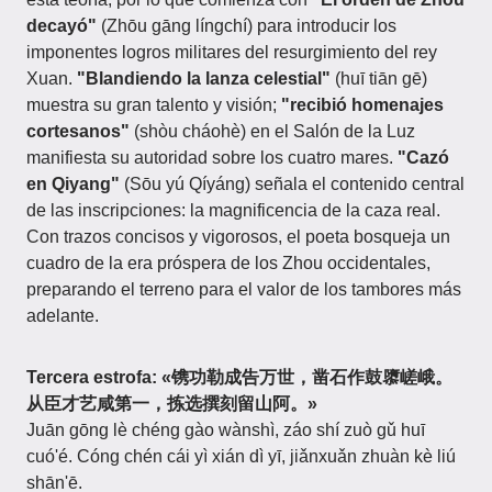
decayó"
(Zhōu gāng língchí) para introducir los
imponentes logros militares del resurgimiento del rey
Xuan.
"Blandiendo la lanza celestial"
(huī tiān gē)
muestra su gran talento y visión;
"recibió homenajes
cortesanos"
(shòu cháohè) en el Salón de la Luz
manifiesta su autoridad sobre los cuatro mares.
"Cazó
en Qiyang"
(Sōu yú Qíyáng) señala el contenido central
de las inscripciones: la magnificencia de la caza real.
Con trazos concisos y vigorosos, el poeta bosqueja un
cuadro de la era próspera de los Zhou occidentales,
preparando el terreno para el valor de los tambores más
adelante.
Tercera estrofa:
«镌功勒成告万世，凿石作鼓隳嵯峨。
从臣才艺咸第一，拣选撰刻留山阿。»
Juān gōng lè chéng gào wànshì, záo shí zuò gǔ huī
cuó'é. Cóng chén cái yì xián dì yī, jiǎnxuǎn zhuàn kè liú
shān'ē.