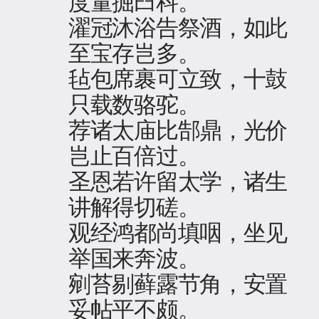
度量掘臼科。
濯冠沐浴告祭酒，如此
至宝存岂多。
毡包席裹可立致，十鼓
只载数骆驼。
荐诸太庙比郜鼎，光价
岂止百倍过。
圣恩若许留太学，诸生
讲解得切磋。
观经鸿都尚填咽，坐见
举国来奔波。
剜苔剔藓露节角，安置
妥帖平不颇。