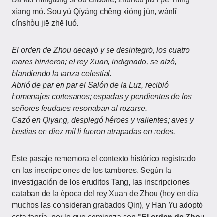
xiāng mó. Sōu yú Qíyáng chěng xióng jùn, wànlǐ
qínshòu jiē zhē luó.
El orden de Zhou decayó y se desintegró, los cuatro
mares hirvieron; el rey Xuan, indignado, se alzó,
blandiendo la lanza celestial.
Abrió de par en par el Salón de la Luz, recibió
homenajes cortesanos; espadas y pendientes de los
señores feudales resonaban al rozarse.
Cazó en Qiyang, desplegó héroes y valientes; aves y
bestias en diez mil li fueron atrapadas en redes.
Este pasaje rememora el contexto histórico registrado
en las inscripciones de los tambores. Según la
investigación de los eruditos Tang, las inscripciones
databan de la época del rey Xuan de Zhou (hoy en día
muchos las consideran grabados Qin), y Han Yu adoptó
esta teoría, por lo que comienza con
"El orden de Zhou