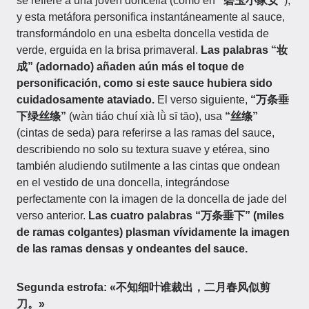
se refiere a una joven doncella (como en
“碧玉小家女”
),
y esta metáfora personifica instantáneamente al sauce,
transformándolo en una esbelta doncella vestida de
verde, erguida en la brisa primaveral.
Las palabras “妆
成” (adornado) añaden aún más el toque de
personificación, como si este sauce hubiera sido
cuidadosamente ataviado.
El verso siguiente,
“万条垂
下绿丝绦”
(wàn tiáo chuí xià lǜ sī tāo), usa
“丝绦”
(cintas de seda) para referirse a las ramas del sauce,
describiendo no solo su textura suave y etérea, sino
también aludiendo sutilmente a las cintas que ondean
en el vestido de una doncella, integrándose
perfectamente con la imagen de la doncella de jade del
verso anterior.
Las cuatro palabras “万条垂下” (miles
de ramas colgantes) plasman vívidamente la imagen
de las ramas densas y ondeantes del sauce.
Segunda estrofa: «不知细叶谁裁出，二月春风似剪
刀。»