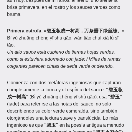
aún hoy, después de mil años, al leerlo, uno siente la
brisa primaveral en el rostro y los sauces verdes como
bruma.
Primera estrofa: «碧玉妆成一树高，万条垂下绿丝绦。»
Bì yù zhuāng chéng yī shù gāo, wàn tiáo chuí xià lǜ sī
tāo.
Un alto sauce está cubierto de tiernas hojas verdes,
como si estuviera adornado con jade; / Miles de ramas
colgantes parecen cintas de seda verde ondeando.
Comienza con dos metáforas ingeniosas que capturan
completamente la forma y el espíritu del sauce.
“碧玉妆
成一树高”
(Bì yù zhuāng chéng yī shù gāo): usa
“碧玉”
(jade) para referirse a las hojas del sauce, no solo
describiendo su color verde esmeralda, sino también
otorgándoles una textura suave y translúcida. Lo más
ingenioso es que
“碧玉”
en la poesía antigua a menudo