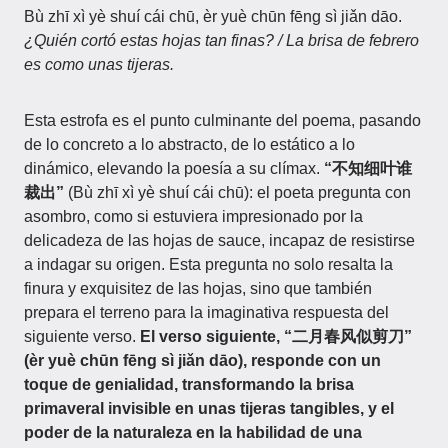
Bù zhī xì yè shuí cái chū, èr yuè chūn fēng sì jiǎn dāo.
¿Quién cortó estas hojas tan finas? / La brisa de febrero
es como unas tijeras.
Esta estrofa es el punto culminante del poema, pasando
de lo concreto a lo abstracto, de lo estático a lo
dinámico, elevando la poesía a su clímax.
“不知细叶谁
裁出”
(Bù zhī xì yè shuí cái chū): el poeta pregunta con
asombro, como si estuviera impresionado por la
delicadeza de las hojas de sauce, incapaz de resistirse
a indagar su origen. Esta pregunta no solo resalta la
finura y exquisitez de las hojas, sino que también
prepara el terreno para la imaginativa respuesta del
siguiente verso.
El verso siguiente, “二月春风似剪刀”
(èr yuè chūn fēng sì jiǎn dāo), responde con un
toque de genialidad, transformando la brisa
primaveral invisible en unas tijeras tangibles, y el
poder de la naturaleza en la habilidad de una