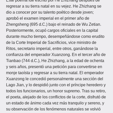
Este poema fue escrito por He Zhizhang después de
regresar a su tierra natal en su vejez. He Zhizhang se
dio a conocer por su talento poético desde joven;
aprobó el examen imperial en el primer año de
Zhengsheng (695 d.C.) bajo el reinado de Wu Zetian.
Posteriormente, ocupó cargos oficiales en la capital
durante mucho tiempo, desempeñándose como erudito
de la Corte Imperial de Sacrificios, vice ministro de
Ritos, secretario imperial, entre otros, ganándose la
confianza del emperador Xuanzong. En el tercer año de
Tianbao (744 d.C.), He Zhizhang, a la edad de ochenta
y seis años, presentó una petición para convertirse en
monje taoísta y regresar a su tierra natal. El emperador
Xuanzong le concedió personalmente una sección del
Lago Jian, y lo despidió junto con el príncipe heredero y
todos los funcionarios, un honor supremo. Tras su retiro,
el poeta, alejado de los conflictos de la corte, disfrutó de
un estado de ánimo cada vez más tranquilo y sereno, y
su observación de los fenómenos naturales se volvió