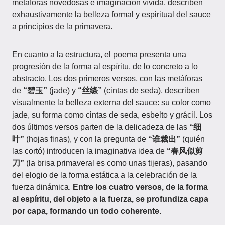
metáforas novedosas e imaginación vívida, describen
exhaustivamente la belleza formal y espiritual del sauce
a principios de la primavera.
En cuanto a la estructura, el poema presenta una
progresión de la forma al espíritu, de lo concreto a lo
abstracto. Los dos primeros versos, con las metáforas
de
“碧玉”
(jade) y
“丝绦”
(cintas de seda), describen
visualmente la belleza externa del sauce: su color como
jade, su forma como cintas de seda, esbelto y grácil. Los
dos últimos versos parten de la delicadeza de las
“细
叶”
(hojas finas), y con la pregunta de
“谁裁出”
(quién
las cortó) introducen la imaginativa idea de
“春风似剪
刀”
(la brisa primaveral es como unas tijeras), pasando
del elogio de la forma estática a la celebración de la
fuerza dinámica.
Entre los cuatro versos, de la forma
al espíritu, del objeto a la fuerza, se profundiza capa
por capa, formando un todo coherente.