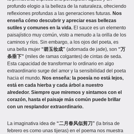
profundo elogio a la belleza de la naturaleza, ofreciendo
reflexiones profundas a las generaciones futuras.
Nos
enseña cómo descubrir y apreciar esas bellezas
sutiles y comunes en la vida.
El sauce es un elemento
paisajístico muy común, visto a menudo a la orilla de los
caminos y ríos. Sin embargo, a los ojos del poeta, es
una bella mujer
“碧玉妆成”
(adornada de jade), son
“万
条垂下”
(miles de ramas colgantes) de cintas de seda.
Esta capacidad de transformar lo ordinario en algo
extraordinario surge del amor y la sensibilidad del poeta
hacia el mundo.
Nos enseña: la poesía no está lejos,
está en cada hierba y cada árbol a nuestro
alrededor. Siempre que miremos y sintamos con el
corazón, hasta el paisaje más común puede brillar
con un resplandor extraordinario.
La imaginativa idea de
“二月春风似剪刀”
(la brisa de
febrero es como unas tijeras) en el poema nos muestra