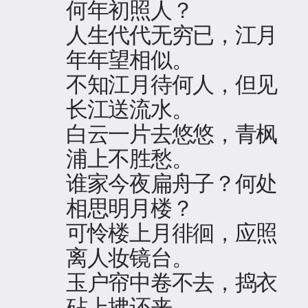
何年初照人？
人生代代无穷已，江月
年年望相似。
不知江月待何人，但见
长江送流水。
白云一片去悠悠，青枫
浦上不胜愁。
谁家今夜扁舟子？何处
相思明月楼？
可怜楼上月徘徊，应照
离人妆镜台。
玉户帘中卷不去，捣衣
砧上拂还来。