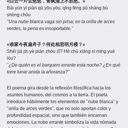
«白云一片去悠悠，青枫浦上不胜愁。»
Bái yún yī piàn qù yōu yōu, qīng fēng pǔ shàng bù
shèng chóu
"Una nube blanca vaga sin prisa; en la orilla de arces
verdes, la pena es insoportable."
«谁家今夜扁舟子？何处相思明月楼？»
Shéi jiā jīn yè piān zhōu zǐ? Hé chù xiāng sī míng yuè
lóu?
"¿De quién es el barquero errante esta noche? ¿En qué
torre lunar anida la añoranza?"
El poema gira desde la reflexión filosófica hacia los
asuntos humanos, del cosmos a la tierra. El poeta
introduce hábilmente los elementos de "nube blanca" y
"orilla de arces verdes", que no solo aportan color y
profundidad espacial, sino que también encarnan
emociones. La nube errante simboliza la vida nómada