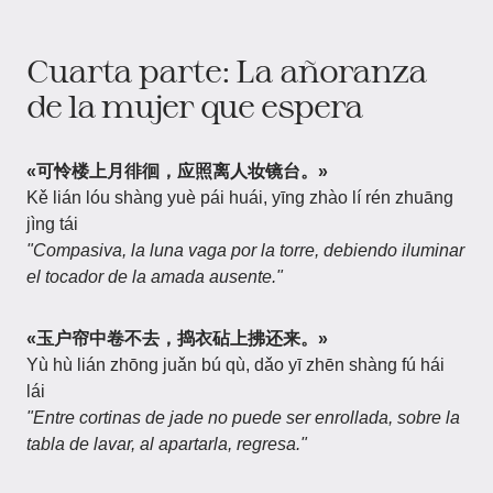
Cuarta parte: La añoranza
de la mujer que espera
«可怜楼上月徘徊，应照离人妆镜台。»
Kě lián lóu shàng yuè pái huái, yīng zhào lí rén zhuāng
jìng tái
"Compasiva, la luna vaga por la torre, debiendo iluminar
el tocador de la amada ausente."
«玉户帘中卷不去，捣衣砧上拂还来。»
Yù hù lián zhōng juǎn bú qù, dǎo yī zhēn shàng fú hái
lái
"Entre cortinas de jade no puede ser enrollada, sobre la
tabla de lavar, al apartarla, regresa."