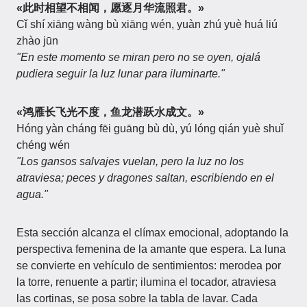
«此时相望不相闻，愿逐月华流照君。»
Cǐ shí xiāng wàng bù xiāng wén, yuàn zhú yuè huá liú
zhào jūn
"En este momento se miran pero no se oyen, ojalá
pudiera seguir la luz lunar para iluminarte."
«鸿雁长飞光不度，鱼龙潜跃水成文。»
Hóng yàn cháng fēi guāng bù dù, yú lóng qián yuè shuǐ
chéng wén
"Los gansos salvajes vuelan, pero la luz no los
atraviesa; peces y dragones saltan, escribiendo en el
agua."
Esta sección alcanza el clímax emocional, adoptando la
perspectiva femenina de la amante que espera. La luna
se convierte en vehículo de sentimientos: merodea por
la torre, renuente a partir; ilumina el tocador, atraviesa
las cortinas, se posa sobre la tabla de lavar. Cada