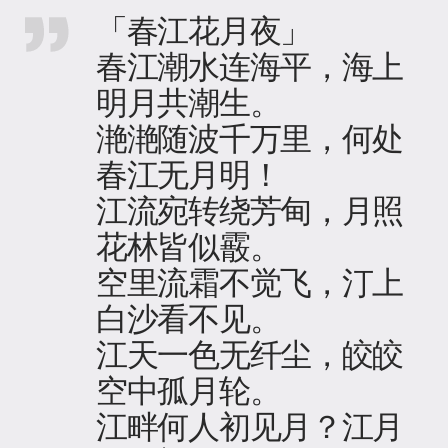
「春江花月夜」
春江潮水连海平，海上
明月共潮生。
滟滟随波千万里，何处
春江无月明！
江流宛转绕芳甸，月照
花林皆似霰。
空里流霜不觉飞，汀上
白沙看不见。
江天一色无纤尘，皎皎
空中孤月轮。
江畔何人初见月？江月