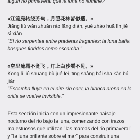
algún río primaveral que la luna no ilumine?"
«江流宛转绕芳甸，月照花林皆似霰。»
Jiāng liú wǎn zhuǎn rào fāng diàn, yuè zhào huā lín jiē
sì xiàn
"El río serpentea entre praderas fragantes; la luna baña
bosques floridos como escarcha."
«空里流霜不觉飞，汀上白沙看不见。»
Kōng lǐ liú shuāng bù jué fēi, tīng shàng bái shā kàn bú
jiàn
"Escarcha fluye en el aire sin caer, la blanca arena en la
orilla se vuelve invisible."
Esta sección inicia con un impresionante paisaje
nocturno del río bajo la luna, comenzando con trazos
majestuosos que utilizan "las mareas del río primaveral"
y "la luna brillante sobre el mar" para construir una