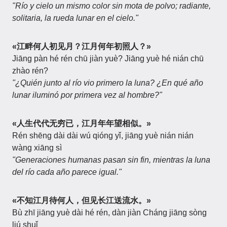
"Río y cielo un mismo color sin mota de polvo; radiante,
solitaria, la rueda lunar en el cielo."
«江畔何人初见月？江月何年初照人？»
Jiāng pàn hé rén chū jiàn yuè? Jiāng yuè hé nián chū
zhào rén?
"¿Quién junto al río vio primero la luna? ¿En qué año
lunar iluminó por primera vez al hombre?"
«人生代代无穷已，江月年年望相似。»
Rén shēng dài dài wú qióng yǐ, jiāng yuè nián nián
wàng xiāng sì
"Generaciones humanas pasan sin fin, mientras la luna
del río cada año parece igual."
«不知江月待何人，但见长江送流水。»
Bù zhī jiāng yuè dài hé rén, dàn jiàn Cháng jiāng sòng
liú shuǐ