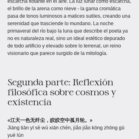
escarcha flotante en el aire. La luz lunar como escarcha,
el brillo de la arena como nieve - la gama cromática
pasa de tonos luminosos a matices sutiles, creando una
serenidad que trasciende lo mundano. La noche
primaveral del río bajo la luna que describe el poeta ya
no es naturaleza real, sino un ideal estético depurado
de todo artificio y elevado sobre lo terrenal, un reino
visionario que parece surgido de la mitología.
Segunda parte: Reflexión
filosófica sobre cosmos y
existencia
«江天一色无纤尘，皎皎空中孤月轮。»
Jiāng tiān yī sè wú xiān chén, jiǎo jiǎo kōng zhōng gū
yuè lún