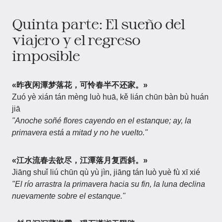
Quinta parte: El sueño del
viajero y el regreso
imposible
«昨夜闲潭梦落花，可怜春半不还家。»
Zuó yè xián tán mèng luò huā, kě lián chūn bàn bù huán
jiā
"Anoche soñé flores cayendo en el estanque; ay, la
primavera está a mitad y no he vuelto."
«江水流春去欲尽，江潭落月复西斜。»
Jiāng shuǐ liú chūn qù yù jìn, jiāng tán luò yuè fù xī xié
"El río arrastra la primavera hacia su fin, la luna declina
nuevamente sobre el estanque."