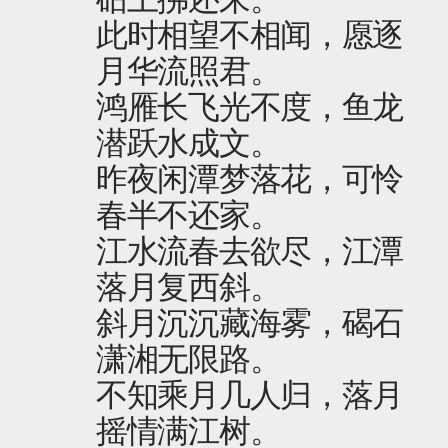
此时相望不相闻，愿逐
月华流照君。
鸿雁长飞光不度，鱼龙
潜跃水成文。
昨夜闲潭梦落花，可怜
春半不还家。
江水流春去欲尽，江潭
落月复西斜。
斜月沉沉藏海雾，碣石
潇湘无限路。
不知乘月几人归，落月
摇情满江树。