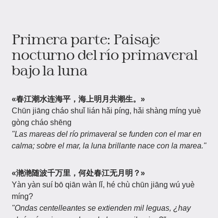
Primera parte: Paisaje
nocturno del río primaveral
bajo la luna
«春江潮水连海平，海上明月共潮生。»
Chūn jiāng cháo shuǐ lián hǎi píng, hǎi shàng míng yuè
gòng cháo shēng
"Las mareas del río primaveral se funden con el mar en
calma; sobre el mar, la luna brillante nace con la marea."
«滟滟随波千万里，何处春江无月明？»
Yàn yàn suí bō qiān wàn lǐ, hé chù chūn jiāng wú yuè
míng?
"Ondas centelleantes se extienden mil leguas, ¿hay