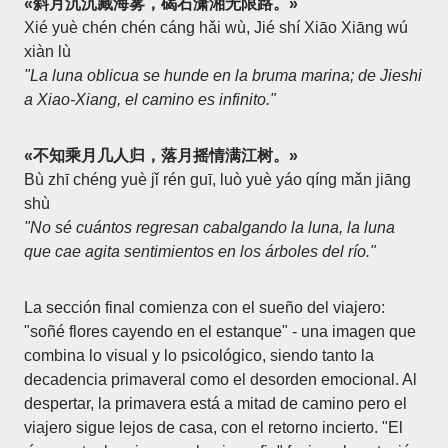
«斜月沉沉藏海雾，碣石潇湘无限路。»
Xié yuè chén chén cáng hǎi wù, Jié shí Xiāo Xiāng wú
xiàn lù
"La luna oblicua se hunde en la bruma marina; de Jieshi
a Xiao-Xiang, el camino es infinito."
«不知乘月几人归，落月摇情满江树。»
Bù zhī chéng yuè jǐ rén guī, luò yuè yáo qíng mǎn jiāng
shù
"No sé cuántos regresan cabalgando la luna, la luna
que cae agita sentimientos en los árboles del río."
La sección final comienza con el sueño del viajero:
"soñé flores cayendo en el estanque" - una imagen que
combina lo visual y lo psicológico, siendo tanto la
decadencia primaveral como el desorden emocional. Al
despertar, la primavera está a mitad de camino pero el
viajero sigue lejos de casa, con el retorno incierto. "El