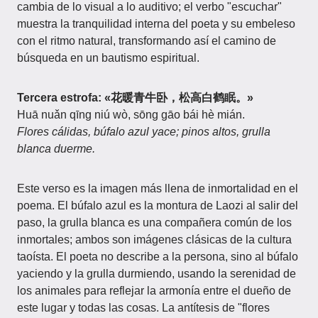
cambia de lo visual a lo auditivo; el verbo "escuchar"
muestra la tranquilidad interna del poeta y su embeleso
con el ritmo natural, transformando así el camino de
búsqueda en un bautismo espiritual.
Tercera estrofa: «花暖青牛卧，松高白鹤眠。»
Huā nuǎn qīng niú wò, sōng gāo bái hè mián.
Flores cálidas, búfalo azul yace; pinos altos, grulla
blanca duerme.
Este verso es la imagen más llena de inmortalidad en el
poema. El búfalo azul es la montura de Laozi al salir del
paso, la grulla blanca es una compañera común de los
inmortales; ambos son imágenes clásicas de la cultura
taoísta. El poeta no describe a la persona, sino al búfalo
yaciendo y la grulla durmiendo, usando la serenidad de
los animales para reflejar la armonía entre el dueño de
este lugar y todas las cosas. La antítesis de "flores