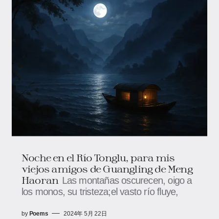
Noche en el Río Tonglu, para mis
viejos amigos de Guangling de Meng
Haoran
Las montañas oscurecen, oigo a
los monos, su tristeza;el vasto río fluye,
by
Poems
2024年 5月 22日