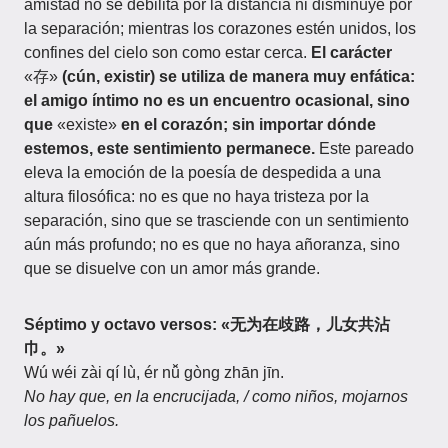
amistad no se debilita por la distancia ni disminuye por
la separación; mientras los corazones estén unidos, los
confines del cielo son como estar cerca.
El carácter
«存»
(cún, existir) se utiliza de manera muy enfática:
el amigo íntimo no es un encuentro ocasional, sino
que
«existe»
en el corazón; sin importar dónde
estemos, este sentimiento permanece.
Este pareado
eleva la emoción de la poesía de despedida a una
altura filosófica: no es que no haya tristeza por la
separación, sino que se trasciende con un sentimiento
aún más profundo; no es que no haya añoranza, sino
que se disuelve con un amor más grande.
Séptimo y octavo versos: «无为在歧路，儿女共沾
巾。»
Wú wéi zài qí lù, ér nǚ gòng zhān jīn.
No hay que, en la encrucijada, / como niños, mojarnos
los pañuelos.