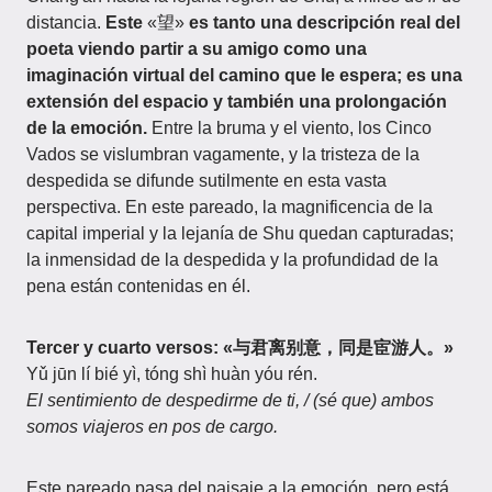
distancia.
Este
«望»
es tanto una descripción real del
poeta viendo partir a su amigo como una
imaginación virtual del camino que le espera; es una
extensión del espacio y también una prolongación
de la emoción.
Entre la bruma y el viento, los Cinco
Vados se vislumbran vagamente, y la tristeza de la
despedida se difunde sutilmente en esta vasta
perspectiva. En este pareado, la magnificencia de la
capital imperial y la lejanía de Shu quedan capturadas;
la inmensidad de la despedida y la profundidad de la
pena están contenidas en él.
Tercer y cuarto versos: «与君离别意，同是宦游人。»
Yǔ jūn lí bié yì, tóng shì huàn yóu rén.
El sentimiento de despedirme de ti, / (sé que) ambos
somos viajeros en pos de cargo.
Este pareado pasa del paisaje a la emoción, pero está