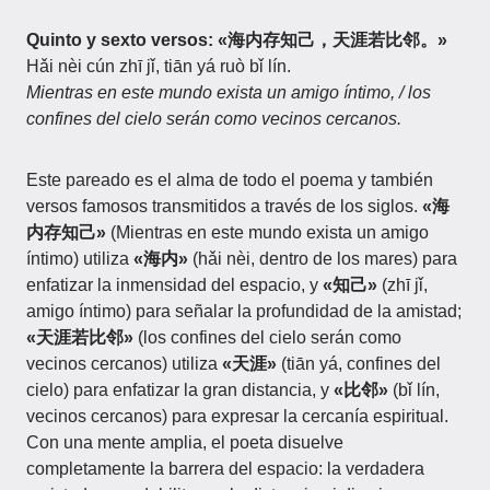
Quinto y sexto versos: «海内存知己，天涯若比邻。»
Hǎi nèi cún zhī jǐ, tiān yá ruò bǐ lín.
Mientras en este mundo exista un amigo íntimo, / los
confines del cielo serán como vecinos cercanos.
Este pareado es el alma de todo el poema y también
versos famosos transmitidos a través de los siglos.
«海
内存知己»
(Mientras en este mundo exista un amigo
íntimo) utiliza
«海内»
(hǎi nèi, dentro de los mares) para
enfatizar la inmensidad del espacio, y
«知己»
(zhī jǐ,
amigo íntimo) para señalar la profundidad de la amistad;
«天涯若比邻»
(los confines del cielo serán como
vecinos cercanos) utiliza
«天涯»
(tiān yá, confines del
cielo) para enfatizar la gran distancia, y
«比邻»
(bǐ lín,
vecinos cercanos) para expresar la cercanía espiritual.
Con una mente amplia, el poeta disuelve
completamente la barrera del espacio: la verdadera