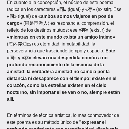
En cuanto a la concepción, el núcleo de este poema
radica en los caracteres
«同»
(igual) y
«存»
(existir). Ese
«同»
(igual) de
«ambos somos viajeros en pos de
cargo»
(同是宦游人) es resonancia, comprensión, el
reflejo de los destinos mutuos; ese
«存»
(existir) de
«mientras en este mundo exista un amigo íntimo»
(海内存知己) es eternidad, inmutabilidad, la
perseverancia que trasciende tiempo y espacio.
Este
«同»
y
«存»
elevan una despedida común a un
profundo reconocimiento de la esencia de la
amistad: la verdadera amistad no cambia por la
distancia ni desaparece con el tiempo; existe en el
corazón, como las estrellas existen en el cielo
nocturno, sin importar si se ven o no, siempre están
allí.
En términos de técnica artística, lo más conmovedor de
este poema es su método único de
"expresar el