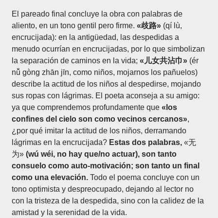
El pareado final concluye la obra con palabras de
aliento, en un tono gentil pero firme.
«歧路»
(qí lù,
encrucijada): en la antigüedad, las despedidas a
menudo ocurrían en encrucijadas, por lo que simbolizan
la separación de caminos en la vida;
«儿女共沾巾»
(ér
nǚ gòng zhān jīn, como niños, mojarnos los pañuelos)
describe la actitud de los niños al despedirse, mojando
sus ropas con lágrimas. El poeta aconseja a su amigo:
ya que comprendemos profundamente que
«los
confines del cielo son como vecinos cercanos»
,
¿por qué imitar la actitud de los niños, derramando
lágrimas en la encrucijada?
Estas dos palabras,
«无
为»
(wú wéi, no hay que/no actuar), son tanto
consuelo como auto-motivación; son tanto un final
como una elevación.
Todo el poema concluye con un
tono optimista y despreocupado, dejando al lector no
con la tristeza de la despedida, sino con la calidez de la
amistad y la serenidad de la vida.