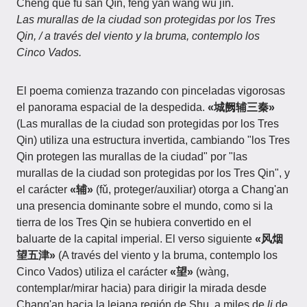
Chéng què fǔ sān Qín, fēng yān wàng wǔ jīn.
Las murallas de la ciudad son protegidas por los Tres
Qin, / a través del viento y la bruma, contemplo los
Cinco Vados.
El poema comienza trazando con pinceladas vigorosas
el panorama espacial de la despedida.
«城阙辅三秦»
(Las murallas de la ciudad son protegidas por los Tres
Qin) utiliza una estructura invertida, cambiando "los Tres
Qin protegen las murallas de la ciudad" por "las
murallas de la ciudad son protegidas por los Tres Qin", y
el carácter
«辅»
(fǔ, proteger/auxiliar) otorga a Chang'an
una presencia dominante sobre el mundo, como si la
tierra de los Tres Qin se hubiera convertido en el
baluarte de la capital imperial. El verso siguiente
«风烟
望五津»
(A través del viento y la bruma, contemplo los
Cinco Vados) utiliza el carácter
«望»
(wàng,
contemplar/mirar hacia) para dirigir la mirada desde
Chang'an hacia la lejana región de Shu, a miles de
li
de