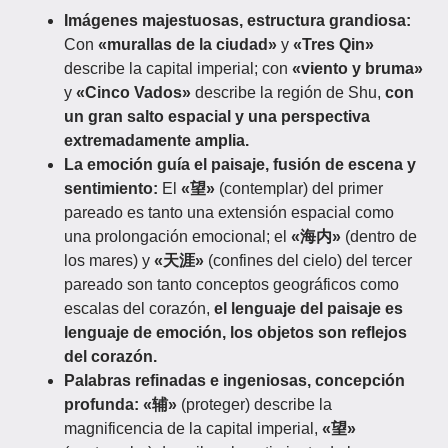
Imágenes majestuosas, estructura grandiosa:
Con
«murallas de la ciudad»
y
«Tres Qin»
describe la capital imperial; con
«viento y bruma»
y
«Cinco Vados»
describe la región de Shu,
con
un gran salto espacial y una perspectiva
extremadamente amplia.
La emoción guía el paisaje, fusión de escena y
sentimiento:
El
«望»
(contemplar) del primer
pareado es tanto una extensión espacial como
una prolongación emocional; el
«海内»
(dentro de
los mares) y
«天涯»
(confines del cielo) del tercer
pareado son tanto conceptos geográficos como
escalas del corazón,
el lenguaje del paisaje es
lenguaje de emoción, los objetos son reflejos
del corazón.
Palabras refinadas e ingeniosas, concepción
profunda:
«辅»
(proteger) describe la
magnificencia de la capital imperial,
«望»