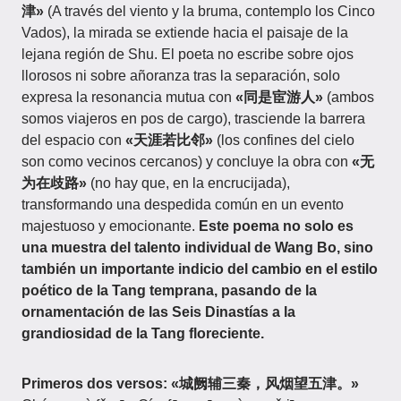
津»
(A través del viento y la bruma, contemplo los Cinco
Vados), la mirada se extiende hacia el paisaje de la
lejana región de Shu. El poeta no escribe sobre ojos
llorosos ni sobre añoranza tras la separación, solo
expresa la resonancia mutua con
«同是宦游人»
(ambos
somos viajeros en pos de cargo), trasciende la barrera
del espacio con
«天涯若比邻»
(los confines del cielo
son como vecinos cercanos) y concluye la obra con
«无
为在歧路»
(no hay que, en la encrucijada),
transformando una despedida común en un evento
majestuoso y emocionante.
Este poema no solo es
una muestra del talento individual de Wang Bo, sino
también un importante indicio del cambio en el estilo
poético de la Tang temprana, pasando de la
ornamentación de las Seis Dinastías a la
grandiosidad de la Tang floreciente.
Primeros dos versos: «城阙辅三秦，风烟望五津。»