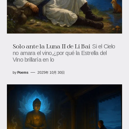
Solo ante la Luna II de Li Bai
Si el Cielo
no amara el vino,¿por qué la Estrella del
Vino brillaría en lo
by
Poems
2025年 10月 30日