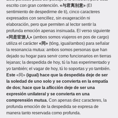
escrito con gran contención.
«与君离别意»
(El
sentimiento de despedirme de ti), cinco caracteres
expresados con sencillez, sin exageración ni
elaboración, pero que permiten al lector sentir la
profunda emoción apenas insinuada. El verso siguiente
«同是宦游人»
(ambos somos viajeros en pos de cargo)
utiliza el carácter
«同»
(tóng, igual/ambos) para señalar
la resonancia mutua: ambos somos personas que han
dejado su hogar para servir como funcionarios en tierras
lejanas; la despedida de hoy, tú la has experimentado y
yo también; el vagar de hoy, tú lo soportas y yo también.
Este
«同»
(igual) hace que la despedida deje de ser
la soledad de uno solo y se convierta en la empatía
de dos; hace que la aflicción deje de ser una
expresión unilateral y se convierta en una
comprensión mutua.
Con apenas diez caracteres, la
profunda emoción de la despedida se expresa de
manera tanto reservada como profunda.