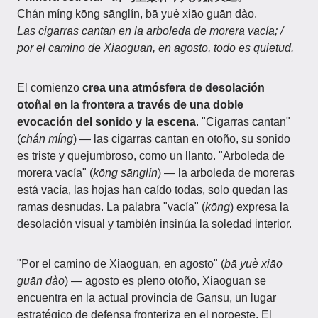
Chán míng kōng sānglín, bā yuè xiāo guān dào.
Las cigarras cantan en la arboleda de morera vacía; /
por el camino de Xiaoguan, en agosto, todo es quietud.
El comienzo
crea una atmósfera de desolación
otoñal en la frontera a través de una doble
evocación del sonido y la escena
. "Cigarras cantan"
(
chán míng
) — las cigarras cantan en otoño, su sonido
es triste y quejumbroso, como un llanto. "Arboleda de
morera vacía" (
kōng sānglín
) — la arboleda de moreras
está vacía, las hojas han caído todas, solo quedan las
ramas desnudas. La palabra "vacía" (
kōng
) expresa la
desolación visual y también insinúa la soledad interior.
"Por el camino de Xiaoguan, en agosto" (
bā yuè xiāo
guān dào
) — agosto es pleno otoño, Xiaoguan se
encuentra en la actual provincia de Gansu, un lugar
estratégico de defensa fronteriza en el noroeste. El