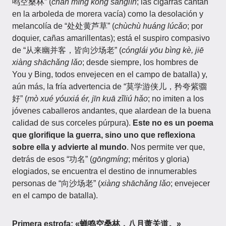
鸣空桑林” (
chán míng kōng sānglín
; las cigarras cantan
en la arboleda de morera vacía) como la desolación y
melancolía de “处处黄芦草” (
chùchù huáng lúcǎo
; por
doquier, cañas amarillentas); está el suspiro compasivo
de “从来幽并客，皆向沙场老” (
cónglái yōu bìng kè, jiē
xiàng shāchǎng lǎo
; desde siempre, los hombres de
You y Bing, todos envejecen en el campo de batalla) y,
aún más, la fría advertencia de “莫学游侠儿，矜夸紫骝
好” (
mò xué yóuxiá ér, jīn kuā zǐliú hǎo
; no imiten a los
jóvenes caballeros andantes, que alardean de la buena
calidad de sus corceles púrpura).
Este no es un poema
que glorifique la guerra, sino uno que reflexiona
sobre ella y advierte al mundo
. Nos permite ver que,
detrás de esos “功名” (
gōngmíng
; méritos y gloria)
elogiados, se encuentra el destino de innumerables
personas de “向沙场老” (
xiàng shāchǎng lǎo
; envejecer
en el campo de batalla).
Primera estrofa: «蝉鸣空桑林，八月萧关道。»