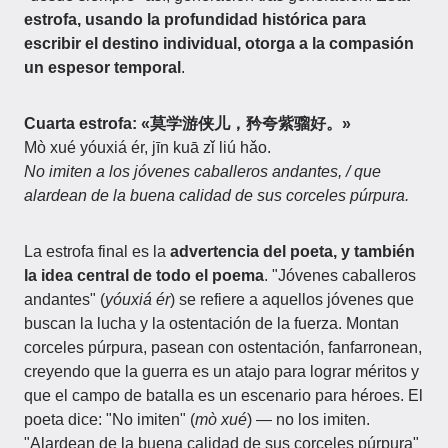
estrofa, usando la profundidad histórica para
escribir el destino individual, otorga a la compasión
un espesor temporal
.
Cuarta estrofa: «莫学游侠儿，矜夸紫骝好。»
Mò xué yóuxiá ér, jīn kuā zǐ liú hǎo.
No imiten a los jóvenes caballeros andantes, / que
alardean de la buena calidad de sus corceles púrpura.
La estrofa final es la
advertencia del poeta, y también
la idea central de todo el poema
. "Jóvenes caballeros
andantes" (
yóuxiá ér
) se refiere a aquellos jóvenes que
buscan la lucha y la ostentación de la fuerza. Montan
corceles púrpura, pasean con ostentación, fanfarronean,
creyendo que la guerra es un atajo para lograr méritos y
que el campo de batalla es un escenario para héroes. El
poeta dice: "No imiten" (
mò xué
) — no los imiten.
"Alardean de la buena calidad de sus corceles púrpura"