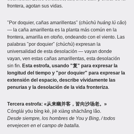
frontera, agotan sus vidas.
"Por doquier, cañas amarillentas" (
chùchù huáng lú cǎo
)
— la caña amarillenta es la planta más común en la
frontera, amarilla en otoño, ondeando con el viento. Las
palabras "por doquier" (
chùchù
) expresan la
universalidad de esta desolación — vayan donde
vayan, ven estas cañas amarillentas, esta desolación
sin fin.
Esta estrofa, usando "复" para expresar la
longitud del tiempo y "por doquier" para expresar la
extensión del espacio, describe vívidamente las
penurias y la desolación de la vida fronteriza
.
Tercera estrofa: «从来幽并客，皆向沙场老。»
Cónglái yōu bìng kè, jiē xiàng shāchǎng lǎo.
Desde siempre, los hombres de You y Bing, / todos
envejecen en el campo de batalla.