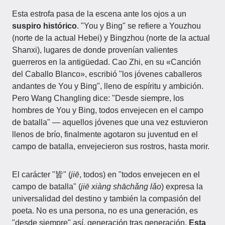
Esta estrofa pasa de la escena ante los ojos a un
suspiro histórico
. "You y Bing" se refiere a Youzhou
(norte de la actual Hebei) y Bingzhou (norte de la actual
Shanxi), lugares de donde provenían valientes
guerreros en la antigüedad. Cao Zhi, en su «Canción
del Caballo Blanco», escribió "los jóvenes caballeros
andantes de You y Bing", lleno de espíritu y ambición.
Pero Wang Changling dice: "Desde siempre, los
hombres de You y Bing, todos envejecen en el campo
de batalla" — aquellos jóvenes que una vez estuvieron
llenos de brío, finalmente agotaron su juventud en el
campo de batalla, envejecieron sus rostros, hasta morir.
El carácter "皆" (
jiē
, todos) en "todos envejecen en el
campo de batalla" (
jiē xiàng shāchǎng lǎo
) expresa la
universalidad del destino y también la compasión del
poeta. No es una persona, no es una generación, es
"desde siempre" así, generación tras generación.
Esta