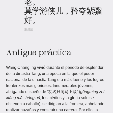
老。
莫学游侠儿，矜夸紫骝
好。
王昌龄
Antigua práctica
Wang Changling vivió durante el período de esplendor
de la dinastía Tang, una época en la que el poder
nacional de la dinastía Tang era más fuerte y los logros
fronterizos más gloriosos. Innumerables jóvenes,
abrigando el sueño de “功名只向马上取” (
gōngmíng zhǐ
xiàng mǎ shàng qǔ
; los méritos y la gloria solo se
obtienen a caballo), se dirigían a la frontera, anhelando
realizar hazañas y construir una carrera. Por ello, la