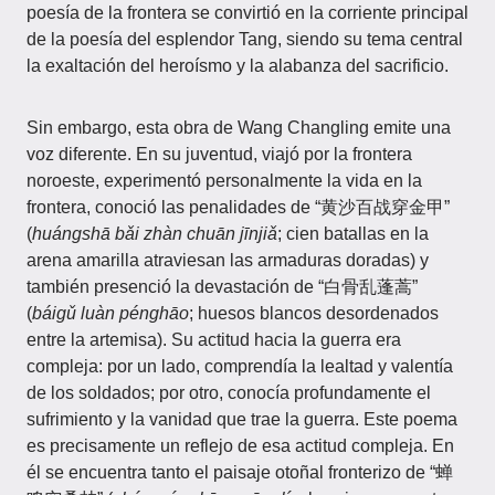
poesía de la frontera se convirtió en la corriente principal
de la poesía del esplendor Tang, siendo su tema central
la exaltación del heroísmo y la alabanza del sacrificio.
Sin embargo, esta obra de Wang Changling emite una
voz diferente. En su juventud, viajó por la frontera
noroeste, experimentó personalmente la vida en la
frontera, conoció las penalidades de “黄沙百战穿金甲”
(
huángshā bǎi zhàn chuān jīnjiǎ
; cien batallas en la
arena amarilla atraviesan las armaduras doradas) y
también presenció la devastación de “白骨乱蓬蒿”
(
báigǔ luàn pénghāo
; huesos blancos desordenados
entre la artemisa). Su actitud hacia la guerra era
compleja: por un lado, comprendía la lealtad y valentía
de los soldados; por otro, conocía profundamente el
sufrimiento y la vanidad que trae la guerra. Este poema
es precisamente un reflejo de esa actitud compleja. En
él se encuentra tanto el paisaje otoñal fronterizo de “蝉