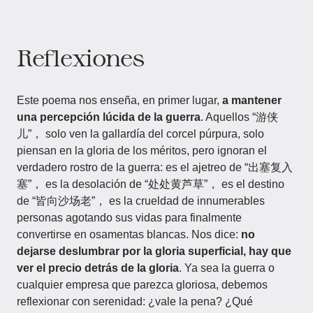
Reflexiones
Este poema nos enseña, en primer lugar,
a mantener
una percepción lúcida de la guerra
. Aquellos “游侠
儿”， solo ven la gallardía del corcel púrpura, solo
piensan en la gloria de los méritos, pero ignoran el
verdadero rostro de la guerra: es el ajetreo de “出塞复入
塞”， es la desolación de “处处黄芦草”， es el destino
de “皆向沙场老”， es la crueldad de innumerables
personas agotando sus vidas para finalmente
convertirse en osamentas blancas. Nos dice:
no
dejarse deslumbrar por la gloria superficial, hay que
ver el precio detrás de la gloria
. Ya sea la guerra o
cualquier empresa que parezca gloriosa, debemos
reflexionar con serenidad: ¿vale la pena? ¿Qué