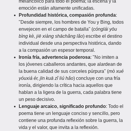
melancólico para todo el poema; la escena y la
emoción están altamente unificadas.
Profundidad histórica, compasión profunda
:
"Desde siempre, los hombres de You y Bing, todos
envejecen en el campo de batalla" (
cónglái yōu
bìng kè, jiē xiàng shāchǎng lǎo
) escribe el destino
individual desde una perspectiva histórica, dando
a la compasión un espesor temporal.
Ironía fría, advertencia poderosa
: "No imiten a
los jóvenes caballeros andantes, que alardean de
la buena calidad de sus corceles púrpura" (
mò xué
yóuxiá ér, jīn kuā zǐ liú hǎo
) concluye con una fría
ironía, dirigiendo la crítica hacia aquellos que
hablan a la ligera de la guerra, cada palabra tiene
un peso decisivo.
Lenguaje arcaico, significado profundo
: Todo el
poema tiene un lenguaje conciso y sencillo, pero
contiene una profunda reflexión sobre la guerra, la
vida y el valor, que invita a la reflexión.