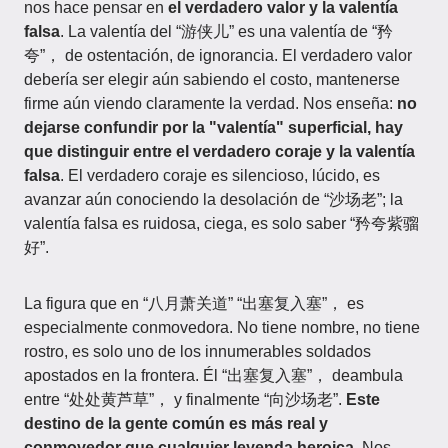
nos hace pensar en
el verdadero valor y la valentía
falsa
. La valentía del “游侠儿” es una valentía de “矜
夸”， de ostentación, de ignorancia. El verdadero valor
debería ser elegir aún sabiendo el costo, mantenerse
firme aún viendo claramente la verdad. Nos enseña:
no
dejarse confundir por la "valentía" superficial, hay
que distinguir entre el verdadero coraje y la valentía
falsa
. El verdadero coraje es silencioso, lúcido, es
avanzar aún conociendo la desolación de “沙场老”; la
valentía falsa es ruidosa, ciega, es solo saber “矜夸紫骝
好”.
La figura que en “八月萧关道” “出塞复入塞”， es
especialmente conmovedora. No tiene nombre, no tiene
rostro, es solo uno de los innumerables soldados
apostados en la frontera. Él “出塞复入塞”， deambula
entre “处处黄芦草”， y finalmente “向沙场老”.
Este
destino de la gente común es más real y
conmovedor que cualquier leyenda heroica
. Nos