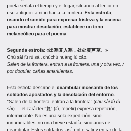
poeta señala el tiempo y el lugar, situando al lector en
ese antiguo camino hacia la frontera.
Esta estrofa,
usando el sonido para expresar tristeza y la escena
para mostrar desolación, establece un tono
melancólico para el poema
.
Segunda estrofa: «出塞复入塞，处处黄芦草。»
Chū sài fù rù sài, chùchù huáng lú cǎo.
Salen de la frontera, entran a la frontera, una y otra vez; /
por doquier, cañas amarillentas.
Esta estrofa describe el
deambular incesante de los
soldados apostados y la desolación del entorno
.
"Salen de la frontera, entran a la frontera" (
chū sài fù rù
sài
) — el carácter "复" (
fù
, repetir) expresa repetición,
interminable. No es una sola expedición, sino
innumerables; no una breve estadía, sino años de
deambular. Estos soldados, así, entre salir y entrar de la