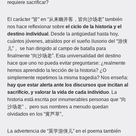
requiere sacrificar?
El carácter “皆” en “从来幽并客，皆向沙场老” también
nos hace reflexionar sobre
el ciclo de la historia y el
destino individual
. Desde la antigüedad hasta hoy,
cuántos jóvenes, atraídos por el sueño ilusorio del “游侠
儿”， se han dirigido al campo de batalla para
finalmente “向沙场老”. Esta universalidad del destino
hace que uno no pueda evitar preguntarse: ¿realmente
hemos aprendido la lección de la historia? ¿O
simplemente repetimos la misma tragedia? Nos enseña:
hay que estar alerta ante los discursos que incitan al
sacrificio, y valorar la vida de cada individuo
. La
historia está escrita por innumerables personas que “向
沙场老”， pero sus nombres a menudo quedan
olvidados en los “黄芦草”。
La advertencia de “莫学游侠儿” en el poema también