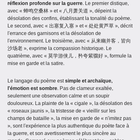
réflexion profonde sur la guerre
. Le premier distique,
avec « 蝉鸣空桑林 » et « 八月萧关道 », dépeint la
désolation des confins, établissant la tonalité du poème.
Le second, avec « 出塞复入塞 » et « 处处黄芦草 », décrit
l'errance des garnisons et la désolation de
l'environnement. Le troisième, avec « 从来幽并客，皆向
沙场老 », exprime la compassion historique. Le
quatrième, avec « 莫学游侠儿，矜夸紫骝好 », formule la
mise en garde et la satire.
Le langage du poème est
simple et archaïque,
l'émotion est sombre
. Pas de clameur exaltée,
seulement une observation calme et un soupir
douloureux. La plainte de la « cigale », la désolation des
« roseaux jaunis », la tristesse de « vieillir sur les
champs de bataille », la mise en garde de « n'imitez pas
», sont l'expérience la plus authentique du poète face à
la guerre, et son avertissement le plus sincère au