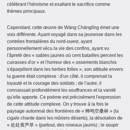
célébrant l'héroïsme et exaltant le sacrifice comme
thèmes principaux.
Cependant, cette œuvre de Wáng Chānglíng émet une
voix différente. Ayant voyagé dans sa jeunesse dans les
contrées frontalières du nord-ouest, ayant
personnellement vécu la vie des confins, ayant vu
l'âpreté des « sables jaunes où cent batailles percent les
cuirasses d'or » et l'horreur des « ossements blanchis
s'éparpillent dans les herbes folles », son attitude envers
la guerre était complexe : d'un côté, il comprenait la
loyauté et le courage des soldats ; de l'autre, il
connaissait profondément les souffrances et la vanité
qu'elle apporte. Ce poème est précisément l'expression
de cette attitude complexe. On y trouve à la fois le
paysage automnal des frontières de « 蝉鸣空桑林 » (la
cigale chante dans les mûriers déserts), la désolation de
« 处处黄芦草 » (partout, des roseaux jaunis) ; le soupir