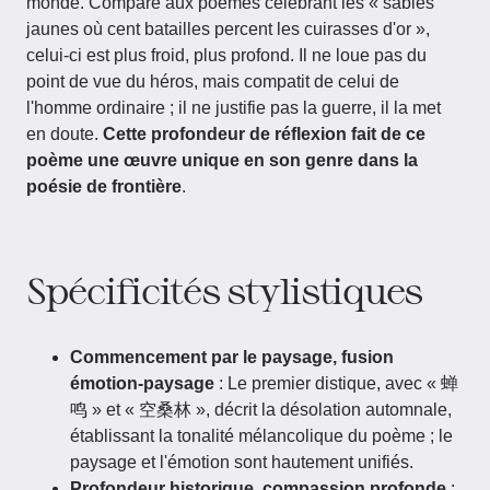
monde. Comparé aux poèmes célébrant les « sables
jaunes où cent batailles percent les cuirasses d'or »,
celui-ci est plus froid, plus profond. Il ne loue pas du
point de vue du héros, mais compatit de celui de
l'homme ordinaire ; il ne justifie pas la guerre, il la met
en doute.
Cette profondeur de réflexion fait de ce
poème une œuvre unique en son genre dans la
poésie de frontière
.
Spécificités stylistiques
Commencement par le paysage, fusion
émotion-paysage
: Le premier distique, avec « 蝉
鸣 » et « 空桑林 », décrit la désolation automnale,
établissant la tonalité mélancolique du poème ; le
paysage et l'émotion sont hautement unifiés.
Profondeur historique, compassion profonde
: