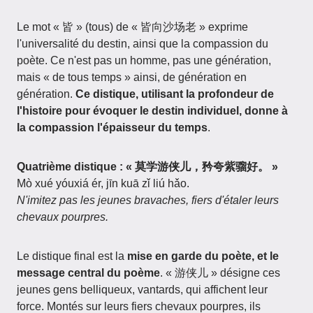
Le mot « 皆 » (tous) de « 皆向沙场老 » exprime
l'universalité du destin, ainsi que la compassion du
poète. Ce n'est pas un homme, pas une génération,
mais « de tous temps » ainsi, de génération en
génération.
Ce distique, utilisant la profondeur de
l'histoire pour évoquer le destin individuel, donne à
la compassion l'épaisseur du temps
.
Quatrième distique : « 莫学游侠儿，矜夸紫骝好。 »
Mò xué yóuxiá ér, jīn kuā zǐ liú hǎo.
N'imitez pas les jeunes bravaches, fiers d'étaler leurs
chevaux pourpres.
Le distique final est la
mise en garde du poète, et le
message central du poème
. « 游侠儿 » désigne ces
jeunes gens belliqueux, vantards, qui affichent leur
force. Montés sur leurs fiers chevaux pourpres, ils