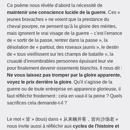
Ce poème nous révèle d'abord la nécessité de
maintenir une conscience lucide de la guerre
. Ces «
jeunes bravaches » ne voient que la prestance du
cheval pourpre, ne pensent qu'à la gloire des mérites,
mais ignorent le vrai visage de la guerre – c'est l'errance
de « sortir de la passe, rentrer dans la passe », la
désolation de « partout, des roseaux jaunis », le destin
de « tous vieillissent sur les champs de bataille », la
cruauté d'innombrables personnes épuisant leur vie
pour finalement devenir ossements blanchis. Il nous dit :
Ne vous laissez pas tromper par la gloire apparente,
voyez le prix derrière la gloire
. Qu'il s'agisse de la
guerre ou de toute entreprise en apparence glorieuse, il
faut réfléchir froidement : cela en vaut-il la peine ? Quels
sacrifices cela demande-t-il ?
Le mot « 皆 » (tous) dans « 从来幽并客，皆向沙场老 »
nous invite aussi à réfléchir aux
cycles de l'histoire et