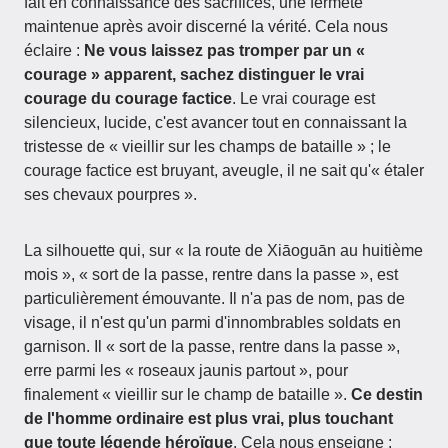
fait en connaissance des sacrifices, une fermeté
maintenue après avoir discerné la vérité. Cela nous
éclaire :
Ne vous laissez pas tromper par un «
courage » apparent, sachez distinguer le vrai
courage du courage factice
. Le vrai courage est
silencieux, lucide, c'est avancer tout en connaissant la
tristesse de « vieillir sur les champs de bataille » ; le
courage factice est bruyant, aveugle, il ne sait qu'« étaler
ses chevaux pourpres ».
La silhouette qui, sur « la route de Xiāoguān au huitième
mois », « sort de la passe, rentre dans la passe », est
particulièrement émouvante. Il n'a pas de nom, pas de
visage, il n'est qu'un parmi d'innombrables soldats en
garnison. Il « sort de la passe, rentre dans la passe »,
erre parmi les « roseaux jaunis partout », pour
finalement « vieillir sur le champ de bataille ».
Ce destin
de l'homme ordinaire est plus vrai, plus touchant
que toute légende héroïque
. Cela nous enseigne :