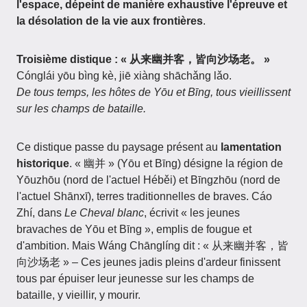
l'espace, dépeint de manière exhaustive l'épreuve et
la désolation de la vie aux frontières
.
Troisième distique : « 从来幽并客，皆向沙场老。 »
Cónglái yōu bìng kè, jiē xiàng shāchǎng lǎo.
De tous temps, les hôtes de Yōu et Bīng, tous vieillissent
sur les champs de bataille.
Ce distique passe du paysage présent au
lamentation
historique
. « 幽并 » (Yōu et Bīng) désigne la région de
Yōuzhōu (nord de l'actuel Héběi) et Bīngzhōu (nord de
l'actuel Shānxī), terres traditionnelles de braves. Cáo
Zhí, dans
Le Cheval blanc
, écrivit « les jeunes
bravaches de Yōu et Bīng », emplis de fougue et
d'ambition. Mais Wáng Chānglíng dit : « 从来幽并客，皆
向沙场老 » – Ces jeunes jadis pleins d'ardeur finissent
tous par épuiser leur jeunesse sur les champs de
bataille, y vieillir, y mourir.