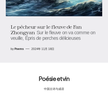
Le pêcheur sur le fleuve de Fan
Zhongyan
Sur le fleuve on va comme on
veuille, Épris de perches délicieuses
by
Poems
2024年 11月 18日
Poésie et vin
中国古诗与成语