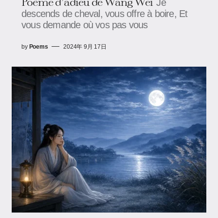
Poème d’adieu de Wang Wei
Je
descends de cheval, vous offre à boire, Et
vous demande où vos pas vous
by
Poems
2024年 9月 17日