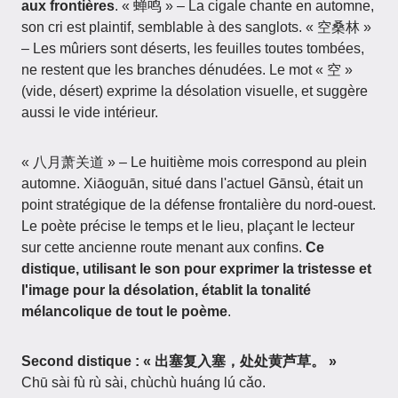
aux frontières
. « 蝉鸣 » – La cigale chante en automne,
son cri est plaintif, semblable à des sanglots. « 空桑林 »
– Les mûriers sont déserts, les feuilles toutes tombées,
ne restent que les branches dénudées. Le mot « 空 »
(vide, désert) exprime la désolation visuelle, et suggère
aussi le vide intérieur.
« 八月萧关道 » – Le huitième mois correspond au plein
automne. Xiāoguān, situé dans l'actuel Gānsù, était un
point stratégique de la défense frontalière du nord-ouest.
Le poète précise le temps et le lieu, plaçant le lecteur
sur cette ancienne route menant aux confins.
Ce
distique, utilisant le son pour exprimer la tristesse et
l'image pour la désolation, établit la tonalité
mélancolique de tout le poème
.
Second distique : « 出塞复入塞，处处黄芦草。 »
Chū sài fù rù sài, chùchù huáng lú cǎo.