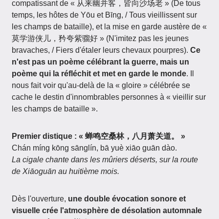
compatissant de « 从来幽并客，皆向沙场老 » (De tous
temps, les hôtes de Yōu et Bīng, / Tous vieillissent sur
les champs de bataille), et la mise en garde austère de «
莫学游侠儿，矜夸紫骝好 » (N'imitez pas les jeunes
bravaches, / Fiers d'étaler leurs chevaux pourpres).
Ce
n'est pas un poème célébrant la guerre, mais un
poème qui la réfléchit et met en garde le monde
. Il
nous fait voir qu'au-delà de la « gloire » célébrée se
cache le destin d'innombrables personnes à « vieillir sur
les champs de bataille ».
Premier distique : « 蝉鸣空桑林，八月萧关道。 »
Chán míng kōng sānglín, bā yuè xiāo guān dào.
La cigale chante dans les mûriers déserts, sur la route
de Xiāoguān au huitième mois.
Dès l'ouverture,
une double évocation sonore et
visuelle crée l'atmosphère de désolation automnale