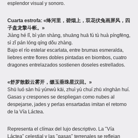
esplendor visual y sonoro.
Cuarta estrofa: «绛河里，碧烟上，双花伏兔画屏风，四
子盘龙擎斗帐。»
Jiàng hé lǐ, bì yān shàng, shuāng huā fú tù huà píngfēng,
sì zǐ pán lóng qíng dǒu zhàng.
Bajo el río estelar escarlata, entre brumas esmeralda,
liebres entre flores dobles pintadas en biombos, cuatro
dragones entrelazados sostienen doseles estrellados.
«舒罗散縠云雾开，缀玉垂珠星汉回。»
Shū luó sàn hú yúnwù kāi, zhuì yù chuí zhū xīnghàn huí.
Gasas y crespones se despliegan como nubes al
despejarse, jades y perlas ensartadas imitan el retorno
de la Vía Láctea.
Representa el clímax del lujo descriptivo. La "Vía
Láctea" celestial y las "gasas" terrenales se reflejan