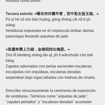
humano como divino".
Tercera estrofa: «曝衣何许曛半黄，宫中彩女提玉箱。»
Pù yī hé xǔ xūn bàn huáng, gōng zhōng cǎi nǚ tí yù
xiāng.
Vestiduras expuestas en el crepúsculo ámbar, damas
palaciegas llevando arquetas de jade.
«珠履奔腾上兰砌，金梯宛转出梅梁。»
Zhū lǚ bēnténg shàng lán qì, jīn tī wǎnzhuǎn chū méi
liáng.
Zapatos adornados con perlas ascienden escaleras
esculpidas con orquídeas, escaleras doradas
serpentean bajo vigas talladas con motivos de ciruelo.
Describe minuciosamente la ceremonia de exposición
de vestiduras. Términos como "arquetas de jade",
"zapatos perlados" y "escaleras doradas" acumulan