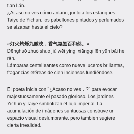
tiān lián.
¿Acaso no ves cómo antaño, junto a los estanques
Taiye de Yichun, los pabellones pintados y perfumados
se alzaban hasta el cielo?
«灯火灼烁九微映，香气氛氲百和然。»
Dēnghuǒ zhuó shuò jiǔ wēi yìng, xiāngqì fēn yūn bǎi hé
rán.
Lámparas centelleantes como nueve luceros brillantes,
fragancias etéreas de cien inciensos fundiéndose.
El poeta inicia con "¿Acaso no ves…?" para evocar
majestuosamente el pasado glorioso. Los jardines
Yichun y Taiye simbolizan el lujo imperial. La
acumulación de imágenes suntuosas construye un
espacio visual deslumbrante, pero también sugiere
cierta irrealidad.