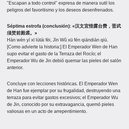
"Escapan a todo control" expresa de manera sutil los
peligros del favoritismo y los deseos desenfrenados.
Séptima estrofa (conclusión): «汉文宜惜露台费，晋武
须焚前殿裘。»
Hàn wén yí xī lùtái fèi, Jìn Wǔ xū fén qiándiàn qiú.
[Como advierte la historia:] El Emperador Wen de Han
supo evitar el gasto de la Terraza del Rocío; el
Emperador Wu de Jin debió quemar las pieles del salón
anterior.
Concluye con lecciones históricas. El Emperador Wen
de Han fue ejemplar por su frugalidad, destruyendo una
terraza para evitar gastos excesivos; el Emperador Wu
de Jin, conocido por su extravagancia, quemó pieles
valiosas en un acto de arrepentimiento.