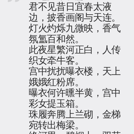
君不见昔日宜春太液
边，披香画阁与天连。
灯火灼烁九微映，香气
氛氲百和然。
此夜星繁河正白，人传
织女牵牛客。
宫中扰扰曝衣楼，天上
娥娥红粉席。
曝衣何许曛半黄，宫中
彩女提玉箱。
珠履奔腾上兰砌，金梯
宛转出梅梁。