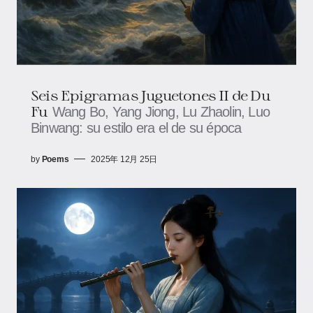
Seis Epigramas Juguetones II de Du
Fu
Wang Bo, Yang Jiong, Lu Zhaolin, Luo
Binwang: su estilo era el de su época
by
Poems
2025年 12月 25日