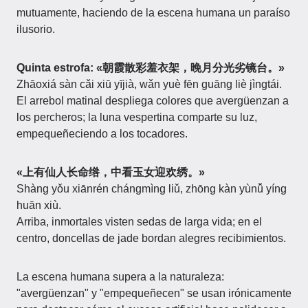
mutuamente, haciendo de la escena humana un paraíso
ilusorio.
Quinta estrofa: «朝霞散彩羞衣架，晚月分光劣镜台。»
Zhāoxiá sàn cǎi xiū yījià, wǎn yuè fēn guāng liè jìngtái.
El arrebol matinal despliega colores que avergüenzan a
los percheros; la luna vespertina comparte su luz,
empequeñeciendo a los tocadores.
«上有仙人长命绺，中看玉女迎欢绣。»
Shàng yǒu xiānrén chángmìng liǔ, zhōng kàn yùnǚ yíng
huān xiù.
Arriba, inmortales visten sedas de larga vida; en el
centro, doncellas de jade bordan alegres recibimientos.
La escena humana supera a la naturaleza:
"avergüenzan" y "empequeñecen" se usan irónicamente