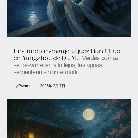
Enviando mensaje al juez Han Chuo
en Yangzhou de Du Mu
Verdes colinas
se desvanecen a lo lejos, las aguas
serpentean sin fin;el otoño
by
Poems
2026年 2月 7日