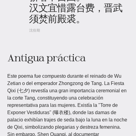
汉文宜惜露台费，晋武
须焚前殿裘。
沈佺期
Antigua práctica
Este poema fue compuesto durante el reinado de Wu
Zetian o del emperador Zhongzong de Tang. La Fiesta
Qixi (七夕) revestía una gran importancia ceremonial en
la corte Tang, constituyendo una celebración
representativa para las mujeres. Existía la "Torre de
Exponer Vestiduras" (曝衣楼), donde las damas de
palacio exhibían trajes de seda bajo la luna en la noche
de Qixi, simbolizando plegarias y destreza femenina.
Sin embargo, Shen Quanqi, al documentar