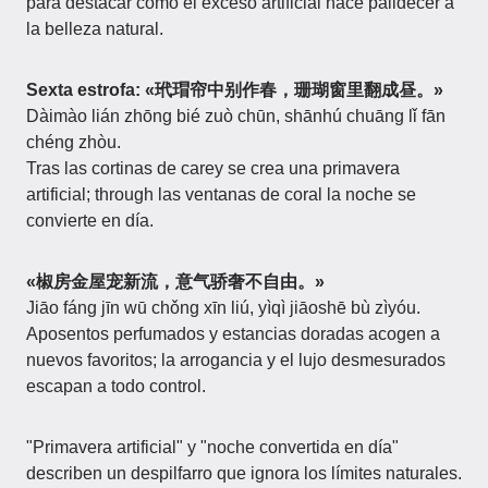
para destacar cómo el exceso artificial hace palidecer a
la belleza natural.
Sexta estrofa: «玳瑁帘中别作春，珊瑚窗里翻成昼。»
Dàimào lián zhōng bié zuò chūn, shānhú chuāng lǐ fān
chéng zhòu.
Tras las cortinas de carey se crea una primavera
artificial; through las ventanas de coral la noche se
convierte en día.
«椒房金屋宠新流，意气骄奢不自由。»
Jiāo fáng jīn wū chǒng xīn liú, yìqì jiāoshē bù zìyóu.
Aposentos perfumados y estancias doradas acogen a
nuevos favoritos; la arrogancia y el lujo desmesurados
escapan a todo control.
"Primavera artificial" y "noche convertida en día"
describen un despilfarro que ignora los límites naturales.