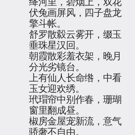
绛河里，碧烟上，双花
伏兔画屏风，四子盘龙
擎斗帐。
舒罗散縠云雾开，缀玉
垂珠星汉回。
朝霞散彩羞衣架，晚月
分光劣镜台。
上有仙人长命绺，中看
玉女迎欢绣。
玳瑁帘中别作春，珊瑚
窗里翻成昼。
椒房金屋宠新流，意气
骄奢不自由。