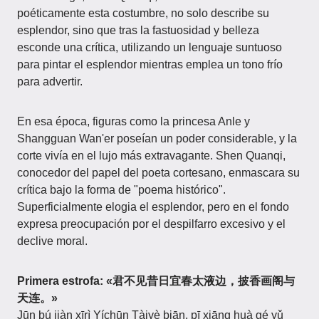
poéticamente esta costumbre, no solo describe su
esplendor, sino que tras la fastuosidad y belleza
esconde una crítica, utilizando un lenguaje suntuoso
para pintar el esplendor mientras emplea un tono frío
para advertir.
En esa época, figuras como la princesa Anle y
Shangguan Wan'er poseían un poder considerable, y la
corte vivía en el lujo más extravagante. Shen Quanqi,
conocedor del papel del poeta cortesano, enmascara su
crítica bajo la forma de "poema histórico".
Superficialmente elogia el esplendor, pero en el fondo
expresa preocupación por el despilfarro excesivo y el
declive moral.
Primera estrofa: «君不见昔日宜春太液边，披香画阁与
天连。»
Jūn bú jiàn xīrì Yíchūn Tàiyè biān, pī xiāng huà gé yǔ