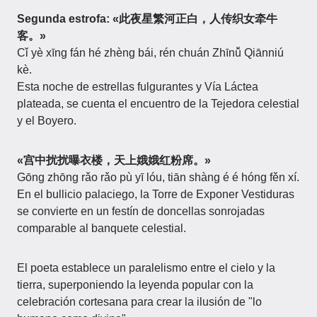
Segunda estrofa: «此夜星繁河正白，人传织女牵牛
客。»
Cǐ yè xīng fán hé zhèng bái, rén chuán Zhīnǚ Qiānniú
kè.
Esta noche de estrellas fulgurantes y Vía Láctea
plateada, se cuenta el encuentro de la Tejedora celestial
y el Boyero.
«宫中扰扰曝衣楼，天上娥娥红粉席。»
Gōng zhōng rǎo rǎo pù yī lóu, tiān shàng é é hóng fěn xí.
En el bullicio palaciego, la Torre de Exponer Vestiduras
se convierte en un festín de doncellas sonrojadas
comparable al banquete celestial.
El poeta establece un paralelismo entre el cielo y la
tierra, superponiendo la leyenda popular con la
celebración cortesana para crear la ilusión de "lo