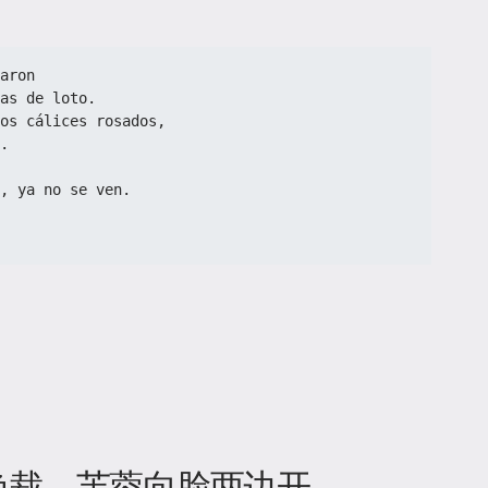
aron
as de loto.
os cálices rosados,
.
, ya no se ven.
色裁，芙蓉向脸两边开。