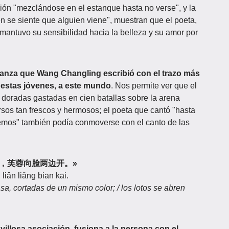
ión "mezclándose en el estanque hasta no verse", y la
ién se siente que alguien viene", muestran que el poeta,
, mantuvo su sensibilidad hacia la belleza y su amor por
anza que Wang Changling escribió con el trazo más
a estas jóvenes, a este mundo
. Nos permite ver que el
 doradas gastadas en cien batallas sobre la arena
rsos tan frescos y hermosos; el poeta que cantó "hasta
remos" también podía conmoverse con el canto de las
裙一色裁，芙蓉向脸两边开。»
liǎn liǎng biān kāi.
asa, cortadas de un mismo color; / los lotos se abren
illosa asociación, fusiona a la persona con el