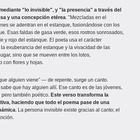
mediante "lo invisible", y "la presencia" a través del
osa y una concepción etérea
. "Mezcladas en el
enes se adentran en el estanque, fusionándose con los
ngue. Esas faldas de gasa verde, esos rostros sonrosados,
 y rojo del estanque. El poeta usa el carácter
 la exuberancia del estanque y la vivacidad de las
ugar, sino que se mueven entre los lotos,
 con flores y hojas.
e que alguien viene" — de repente, surge un canto.
sabe que hay alguien allí. Ese canto es de las jóvenes,
, pero también poético.
Este verso transforma la
itiva, haciendo que todo el poema pase de una
inámica
. La persona invisible existe gracias al canto; el
anción.