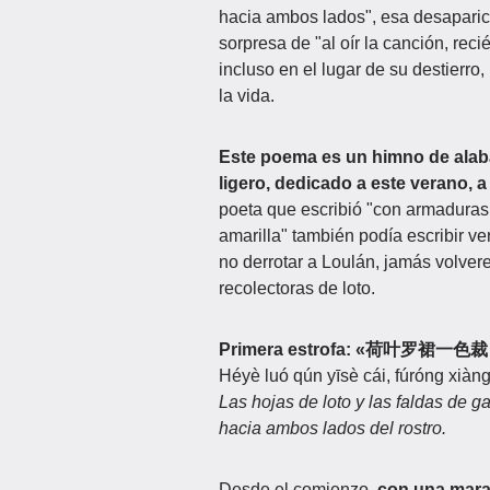
hacia ambos lados", esa desaparic
sorpresa de "al oír la canción, rec
incluso en el lugar de su destierro
la vida.
Este poema es un himno de alab
ligero, dedicado a este verano, 
poeta que escribió "con armaduras
amarilla" también podía escribir ve
no derrotar a Loulán, jamás volve
recolectoras de loto.
Primera estrofa: «荷叶罗
Héyè luó qún yīsè cái, fúróng xiàng 
Las hojas de loto y las faldas de g
hacia ambos lados del rostro.
Desde el comienzo,
con una marav