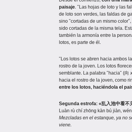
paisaje
. "Las hojas de loto y las 
de loto son verdes, las faldas de g
sino "cortadas de un mismo color", 
sido cortadas de la misma tela. Est
también la armonía entre la persona
lotos, es parte de él.
"Los lotos se abren hacia ambos lad
rostro de la joven. Los lotos flore
semblante. La palabra "hacia" (向
hacia el rostro de la joven, como 
entre los lotos, haciéndola el p
Segunda estrofa: «乱入池
Luàn rù chí zhōng kàn bú jiàn, wén 
Mezcladas en el estanque, ya no se 
viene.