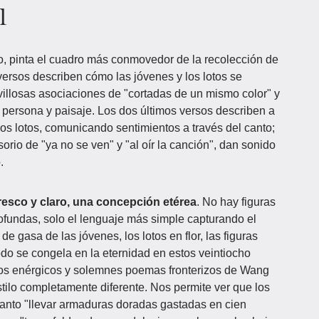
l
o, pinta el cuadro más conmovedor de la recolección de
versos describen cómo las jóvenes y los lotos se
illosas asociaciones de "cortadas de un mismo color" y
n persona y paisaje. Los dos últimos versos describen a
os lotos, comunicando sentimientos a través del canto;
usorio de "ya no se ven" y "al oír la canción", dan sonido
.
resco y claro, una concepción etérea
. No hay figuras
profundas, solo el lenguaje más simple capturando el
 gasa de las jóvenes, los lotos en flor, las figuras
todo se congela en la eternidad en estos veintiocho
os enérgicos y solemnes poemas fronterizos de Wang
ilo completamente diferente. Nos permite ver que los
tanto "llevar armaduras doradas gastadas en cien