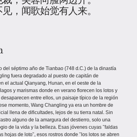
不见，闻歌始觉有人来。
a
o del séptimo año de Tianbao (748 d.C.) de la dinastía
ing fuera degradado al puesto de capitán de
n el actual Qianyang, Hunan, en el oeste de la
lagos y marismas donde en verano florecen los lotos y
 desaparecen entre ellos, un paisaje típico de la región
En ese momento, Wang Changling ya era un hombre de
al llena de dificultades, lejos de su tierra natal. Sin
stro alguno de la amargura del destierro, solo una
io de la vida y la belleza. Esas jóvenes cuyas "faldas
s hojas de loto", esos rostros donde "los lotos se abren