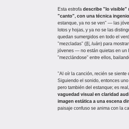
Esta estrofa
describe "lo visible" 
"canto", con una técnica ingeni
estanque, ya no se ven" — las jóv
lotos y hojas, y ya no se las disti
quedan sumergidos en todo el verde
"mezcladas" (乱
luàn
) para mostrar
jóvenes — no están quietas en un l
"mezclándose" entre ellos, bailando
"Al oír la canción, recién se sient
Siguiendo el sonido, entonces uno 
pero también del estanque; es real
vaguedad visual en claridad aud
imagen estática a una escena d
paisaje confuso se anima con la c