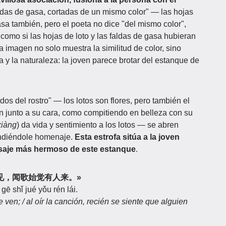
faldas de gasa, cortadas de un mismo color" — las hojas
asa también, pero el poeta no dice "del mismo color",
como si las hojas de loto y las faldas de gasa hubieran
a imagen no solo muestra la similitud de color, sino
 y la naturaleza: la joven parece brotar del estanque de
os del rostro" — los lotos son flores, pero también el
cen junto a su cara, como compitiendo en belleza con su
xiàng
) da vida y sentimiento a los lotos — se abren
rindiéndole homenaje.
Esta estrofa sitúa a la joven
aisaje más hermoso de este estanque
.
中看不见，闻歌始觉有人来。»
gē shǐ jué yǒu rén lái.
ven; / al oír la canción, recién se siente que alguien