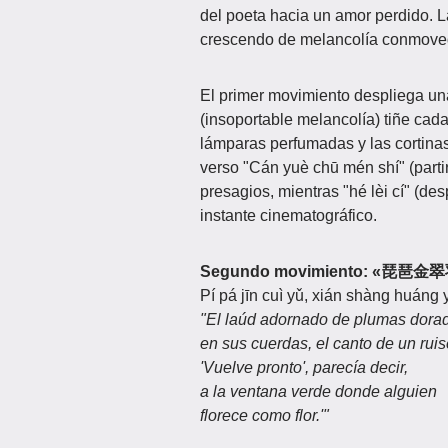
del poeta hacia un amor perdido. L
crescendo de melancolía conmove
El primer movimiento despliega un
(insoportable melancolía) tiñe cada 
lámparas perfumadas y las cortina
verso "Cán yuè chū mén shí" (part
presagios, mientras "hé lèi cí" (de
instante cinematográfico.
Segundo movimiento:
Pí pá jīn cuì yǔ, xián shàng huáng 
"El laúd adornado de plumas dora
en sus cuerdas, el canto de un ruis
'Vuelve pronto', parecía decir,
a la ventana verde donde alguien
florece como flor.'"