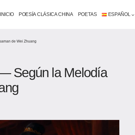
INICIO
POESÍA CLÁSICA CHINA
POETAS
ESPAÑOL
saman de Wei Zhuang​
— Según la Melodía
ng​