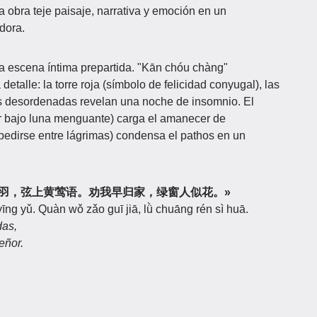
a obra teje paisaje, narrativa y emoción en un
dora.
a escena íntima prepartida. "Kān chóu chàng"
detalle: la torre roja (símbolo de felicidad conyugal), las
s desordenadas revelan una noche de insomnio. El
ir bajo luna menguante) carga el amanecer de
spedirse entre lágrimas) condensa el pathos en un
 «琵琶金翠羽，弦上黄莺语。劝我早归家，绿窗人似花。»
yīng yǔ. Quàn wǒ zǎo guī jiā, lǜ chuāng rén sì huā.
das,
eñor.