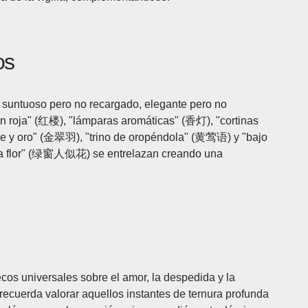
os
suntuoso pero no recargado, elegante pero no
ón roja" (红楼), "lámparas aromáticas" (香灯), "cortinas
e y oro" (金翠羽), "trino de oropéndola" (黄莺语) y "bajo
na flor" (绿窗人似花) se entrelazan creando una
ecos universales sobre el amor, la despedida y la
ecuerda valorar aquellos instantes de ternura profunda