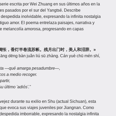
erie escrita por Wei Zhuang en sus últimos años en la
es pasados por el sur del Yangtsé. Describe
espedida inolvidable, expresando la infinita nostalgia
tiguo amor. El poema entrelaza paisajes, narrativa y
de melancolía amorosa, progresando en capas
«红楼别夜堪惆怅，香灯半卷流苏帐。残月出门时，美人和泪辞。»
iāng dēng bàn juǎn liú sū zhàng. Cán yuè chū mén shí,
rlata —qué amarga pesadumbre—,
cos a medio recoger.
artir,
u último 'adiós'."
jez durante su exilio en Shu (actual Sichuan), esta
co que evoca sus viajes juveniles por Jiangnan. Como
 despedida imborrable, expresando la nostalgia infinita