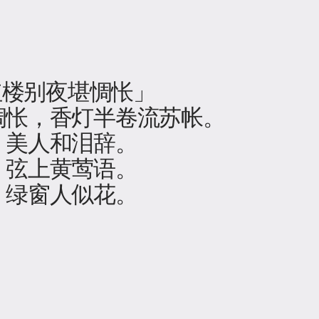
 红楼别夜堪惆怅」
惆怅，香灯半卷流苏帐。
，美人和泪辞。
，弦上黄莺语。
，绿窗人似花。