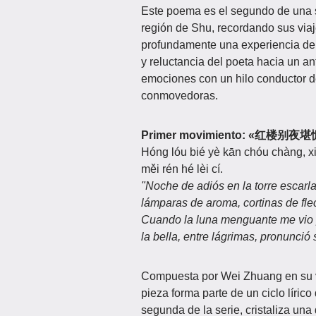
Este poema es el segundo de una s
región de Shu, recordando sus viaj
profundamente una experiencia de d
y reluctancia del poeta hacia un an
emociones con un hilo conductor 
conmovedoras.
Primer movimiento: 
Hóng lóu bié yè kān chóu chàng, x
měi rén hé lèi cí.
"Noche de adiós en la torre esca
lámparas de aroma, cortinas de fle
Cuando la luna menguante me vio p
la bella, entre lágrimas, pronunció s
Compuesta por Wei Zhuang en su ve
pieza forma parte de un ciclo líri
segunda de la serie, cristaliza una