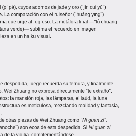
(pí pá), cuyos adornos de jade y oro ("jīn cuì yǔ")
ete. La comparación con el ruiseñor ("huáng yīng")
alma que urge al regreso. La metáfora final —"lǜ chuāng
ventana verde)— sublima el recuerdo en imagen
leza en un haiku visual.
 despedida, luego recuerda su ternura, y finalmente
ro. Wei Zhuang no expresa directamente "te extraño",
tos: la mansión roja, las lámparas, el laúd, la luna
structura es meticulosa, mezclando realidad y fantasía,
.
a de otras piezas de Wei Zhuang como
"Ni guan zi"
,
anoche") son ecos de esta despedida. Si
Ni guan zi
a de la vigilia, complementándose.