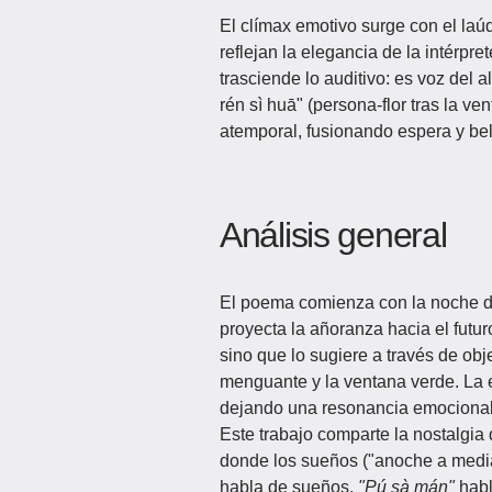
El clímax emotivo surge con el laúd 
reflejan la elegancia de la intérpr
trasciende lo auditivo: es voz del 
rén sì huā" (persona-flor tras la 
atemporal, fusionando espera y bel
Análisis general
El poema comienza con la noche de
proyecta la añoranza hacia el futu
sino que lo sugiere a través de obje
menguante y la ventana verde. La e
dejando una resonancia emocional
Este trabajo comparte la nostalgi
donde los sueños ("anoche a medi
habla de sueños,
"Pú sà mán"
habl