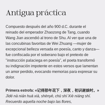
Antigua práctica
Compuesto después del año 900 d.C. durante el
reinado del emperador Zhaozong de Tang, cuando
Wang Jian ascendió al trono de Shu. Al ver que una de
las concubinas favoritas de Wei Zhuang —mujer de
excepcional belleza versada en poesía, canto y danza—
fue confiscada por el soberano bajo el pretexto de
"instrucción palaciega en poesía", el poeta transformó
su indignación impotente en estos versos que lamentan
un amor perdido, evocando memorias para expresar su
dolor.
Primera estrofa: «记得那年花下，深夜，初识谢娘时。»
Jìdé nà nián huā xià, shēnyè, chū shí Xiè niáng shí.
Recuerdo aquella noche bajo las flores,