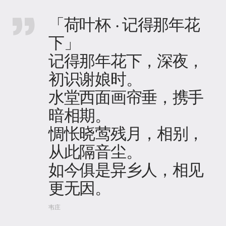
「荷叶杯 · 记得那年花
下」
记得那年花下，深夜，
初识谢娘时。
水堂西面画帘垂，携手
暗相期。
惆怅晓莺残月，相别，
从此隔音尘。
如今俱是异乡人，相见
更无因。
韦庄