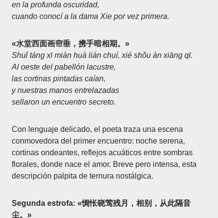
en la profunda oscuridad,
cuando conocí a la dama Xie por vez primera.
«水堂西面画帘垂，携手暗相期。»
Shuǐ táng xī miàn huà lián chuí, xié shǒu àn xiāng qī.
Al oeste del pabellón lacustre,
las cortinas pintadas caían,
y nuestras manos entrelazadas
sellaron un encuentro secreto.
Con lenguaje delicado, el poeta traza una escena
conmovedora del primer encuentro: noche serena,
cortinas ondeantes, reflejos acuáticos entre sombras
florales, donde nace el amor. Breve pero intensa, esta
descripción palpita de ternura nostálgica.
Segunda estrofa: «惆怅晓莺残月，相别，从此隔音
尘。»