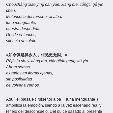
Chóuchàng xiǎo yīng cán yuè, xiāng bié, cóngcǐ gé yīn
chén.
Melancolía del ruiseñor al alba,
luna menguante,
nuestra despedida.
Desde entonces,
silencio absoluto.
«如今俱是异乡人，相见更无因。»
Rújīn jù shì yìxiāng rén, xiāngjiàn gèng wú yīn.
Ahora somos
extraños en tierras ajenas,
sin posibilidad
de volver a vernos.
Aquí, el paisaje ("ruiseñor alba", "luna menguante")
amplifica la emoción, siendo a la vez escenario real y
reflejo del desconsuelo. Del dulce pasado al presente