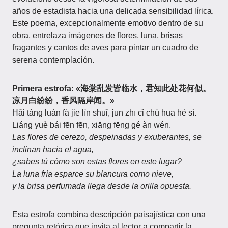
años de estadista hacia una delicada sensibilidad lírica.
Este poema, excepcionalmente emotivo dentro de su
obra, entrelaza imágenes de flores, luna, brisas
fragantes y cantos de aves para pintar un cuadro de
serena contemplación.
Primera estrofa: «海棠乱发皆临水，君知此处花何似。
凉月白纷纷，香风隔岸闻。»
Hǎi táng luàn fà jiē lín shuǐ, jūn zhī cǐ chù huā hé sì.
Liáng yuè bái fēn fēn, xiāng fēng gé àn wén.
Las flores de cerezo, despeinadas y exuberantes, se
inclinan hacia el agua,
¿sabes tú cómo son estas flores en este lugar?
La luna fría esparce su blancura como nieve,
y la brisa perfumada llega desde la orilla opuesta.
Esta estrofa combina descripción paisajística con una
pregunta retórica que invita al lector a compartir la