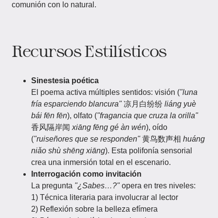
comunión con lo natural.
Recursos Estilísticos
Sinestesia poética
El poema activa múltiples sentidos: visión (
"luna
fría esparciendo blancura"
凉月白纷纷
liáng yuè
bái fēn fēn
), olfato (
"fragancia que cruza la orilla"
香风隔岸闻
xiāng fēng gé àn wén
), oído
(
"ruiseñores que se responden"
黄鸟数声相
huáng
niǎo shù shēng xiāng
). Esta polifonía sensorial
crea una inmersión total en el escenario.
Interrogación como invitación
La pregunta
"¿Sabes…?"
opera en tres niveles:
1) Técnica literaria para involucrar al lector
2) Reflexión sobre la belleza efímera