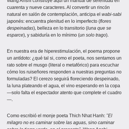
Wang Anshi construye aquí un manual de serenidad en
cuarenta y nueve caracteres. Al convertir un rincón
natural en salón de contemplación, anticipa el
wabi-sabi
japonés: encuentra plenitud en lo imperfecto (
flores
despeinadas
), belleza en lo transitorio (
luna que se
esparce
), y sabiduría en lo mínimo (
un solo trago
).
En nuestra era de hiperestimulación, el poema propone
un antídoto: ¿qué tal si, como el poeta, nos sentamos un
rato sobre el musgo (literal o metafórico) para escuchar
cómo los ruiseñores responden a nuestras preguntas no
formuladas? El cerezo seguirá floreciendo despeinado,
la luna plateando el agua, el vino esperando en la copa
—solo falta el espectador atento que complete el cuadro
—.
Como escribió el monje poeta Thich Nhat Hanh:
"El
milagro no es caminar sobre las aguas, sino caminar