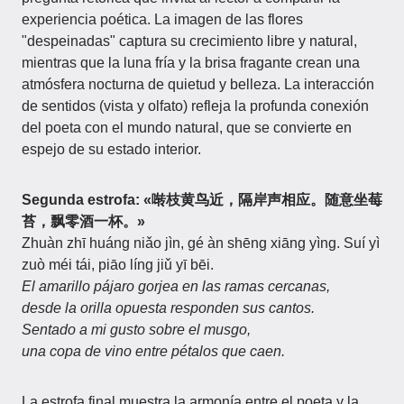
experiencia poética. La imagen de las flores
"despeinadas" captura su crecimiento libre y natural,
mientras que la luna fría y la brisa fragante crean una
atmósfera nocturna de quietud y belleza. La interacción
de sentidos (vista y olfato) refleja la profunda conexión
del poeta con el mundo natural, que se convierte en
espejo de su estado interior.
Segunda estrofa: «啭枝黄鸟近，隔岸声相应。随意坐莓
苔，飘零酒一杯。»
Zhuàn zhī huáng niǎo jìn, gé àn shēng xiāng yìng. Suí yì
zuò méi tái, piāo líng jiǔ yī bēi.
El amarillo pájaro gorjea en las ramas cercanas,
desde la orilla opuesta responden sus cantos.
Sentado a mi gusto sobre el musgo,
una copa de vino entre pétalos que caen.
La estrofa final muestra la armonía entre el poeta y la