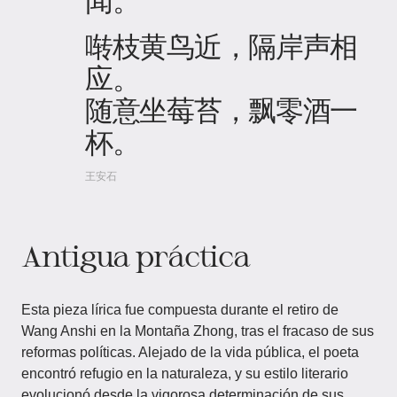
啭枝黄鸟近，隔岸声相
应。
随意坐莓苔，飘零酒一
杯。
王安石
Antigua práctica
Esta pieza lírica fue compuesta durante el retiro de
Wang Anshi en la Montaña Zhong, tras el fracaso de sus
reformas políticas. Alejado de la vida pública, el poeta
encontró refugio en la naturaleza, y su estilo literario
evolucionó desde la vigorosa determinación de sus