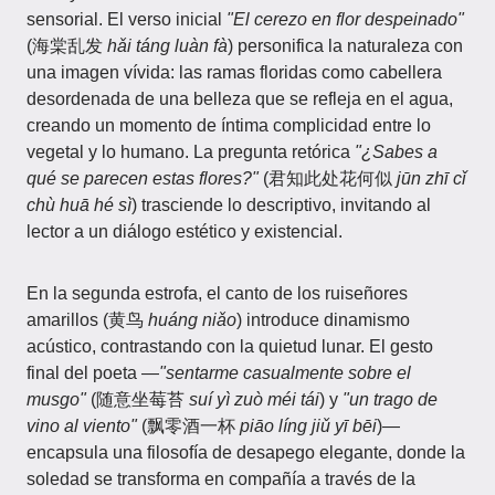
sensorial. El verso inicial
"El cerezo en flor despeinado"
(海棠乱发
hǎi táng luàn fà
) personifica la naturaleza con
una imagen vívida: las ramas floridas como cabellera
desordenada de una belleza que se refleja en el agua,
creando un momento de íntima complicidad entre lo
vegetal y lo humano. La pregunta retórica
"¿Sabes a
qué se parecen estas flores?"
(君知此处花何似
jūn zhī cǐ
chù huā hé sì
) trasciende lo descriptivo, invitando al
lector a un diálogo estético y existencial.
En la segunda estrofa, el canto de los ruiseñores
amarillos (黄鸟
huáng niǎo
) introduce dinamismo
acústico, contrastando con la quietud lunar. El gesto
final del poeta —
"sentarme casualmente sobre el
musgo"
(随意坐莓苔
suí yì zuò méi tái
) y
"un trago de
vino al viento"
(飘零酒一杯
piāo líng jiǔ yī bēi
)—
encapsula una filosofía de desapego elegante, donde la
soledad se transforma en compañía a través de la