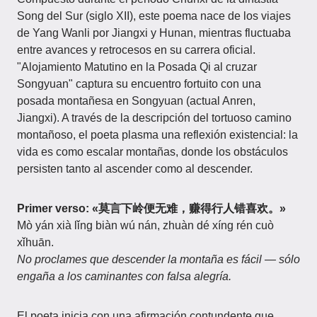
Song del Sur (siglo XII), este poema nace de los viajes
de Yang Wanli por Jiangxi y Hunan, mientras fluctuaba
entre avances y retrocesos en su carrera oficial.
"Alojamiento Matutino en la Posada Qi al cruzar
Songyuan" captura su encuentro fortuito con una
posada montañesa en Songyuan (actual Anren,
Jiangxi). A través de la descripción del tortuoso camino
montañoso, el poeta plasma una reflexión existencial: la
vida es como escalar montañas, donde los obstáculos
persisten tanto al ascender como al descender.
Primer verso: «莫言下岭便无难，赚得行人错喜欢。»
Mò yán xià lǐng biàn wú nán, zhuàn dé xíng rén cuò
xǐhuān.
No proclames que descender la montaña es fácil — sólo
engaña a los caminantes con falsa alegría.
El poeta inicia con una afirmación contundente que