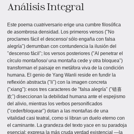
Análisis Integral
Este poema cuatriversario erige una cumbre filosófica
de asombrosa densidad. Los primeros versos ("No
proclames fácil el descenso/ sólo engaña con falsa
alegría") derrumban con contundencia la ilusión del
"descenso fácil"; los versos posteriores ("Al penetrar el
círculo montañoso/ una montaña cede y otra bloquea")
transforman el paisaje en metáfora viva de la condición
humana. El genio de Yang Wanli reside en fundir la
reflexión abstracta ("li") con la imagen concreta
("xiang"): esos tres caracteres de "falsa alegría" ("错喜
欢") diseccionan la debilidad humana ante el espejismo
del alivio, mientras los verbos personificados
("ceder/bloquear") dotan a las montañas de una
vitalidad casi teatral, como si libran un duelo eterno con
el caminante. La grandeza del texto yace en su paradoja
esencial: expresa la más cruda verdad existencial —la