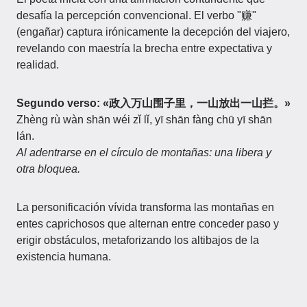
desafía la percepción convencional. El verbo "赚"
(engañar) captura irónicamente la decepción del viajero,
revelando con maestría la brecha entre expectativa y
realidad.
Segundo verso: «政入万山围子里，一山放出一山拦。»
Zhèng rù wàn shān wéi zǐ lǐ, yī shān fàng chū yī shān
lán.
Al adentrarse en el círculo de montañas: una libera y
otra bloquea.
La personificación vívida transforma las montañas en
entes caprichosos que alternan entre conceder paso y
erigir obstáculos, metaforizando los altibajos de la
existencia humana.