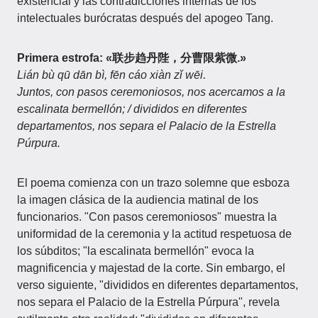
existencial y las contradicciones internas de los
intelectuales burócratas después del apogeo Tang.
Primera estrofa: «联步趋丹陛，分曹限紫微.»
Lián bù qū dān bì, fēn cáo xiàn zǐ wēi.
Juntos, con pasos ceremoniosos, nos acercamos a la
escalinata bermellón; / divididos en diferentes
departamentos, nos separa el Palacio de la Estrella
Púrpura.
El poema comienza con un trazo solemne que esboza
la imagen clásica de la audiencia matinal de los
funcionarios. "Con pasos ceremoniosos" muestra la
uniformidad de la ceremonia y la actitud respetuosa de
los súbditos; "la escalinata bermellón" evoca la
magnificencia y majestad de la corte. Sin embargo, el
verso siguiente, "divididos en diferentes departamentos,
nos separa el Palacio de la Estrella Púrpura", revela