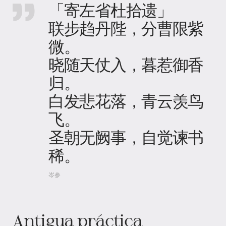
「寄左省杜拾遗」
联步趋丹陛，分曹限紫
微。
晓随天仗入，暮惹御香
归。
白发悲花落，青云羡鸟
飞。
圣朝无阙事，自觉谏书
稀。
岑参
Antigua práctica