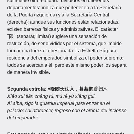
sutilmente otra realidad: "divididos en diferentes
departamentos" indica que pertenecen a la Secretaría
de la Puerta (izquierda) y a la Secretaría Central
(derecha); aunque sus funciones están relacionadas,
existen barreras físicas y administrativas. El carácter
"限" (separar, limitar) sugiere una sensación de
restricción, de ser divididos por el sistema, que impide
formar una fuerza cohesionada. La Estrella Púrpura,
residencia del emperador, simboliza el poder supremo;
todos se acercan a él, pero este mismo poder los separa
de manera invisible.
Segunda estrofa: «晓随天仗入，暮惹御香归.»
Xiǎo suí tiān zhàng rù, mù rě yù xiāng guī.
Al alba, sigo la guardia imperial para entrar en el
palacio; / al atardecer, regreso con el aroma del incienso
del emperador.