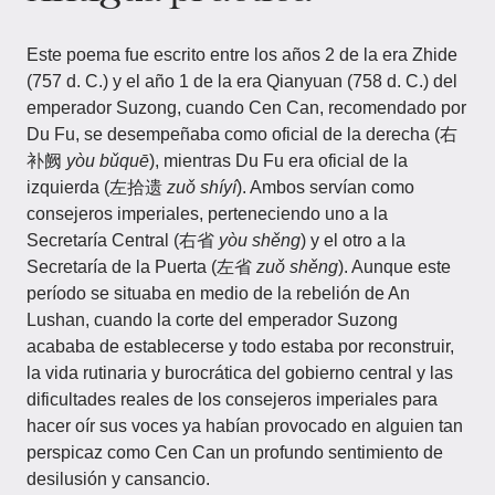
Este poema fue escrito entre los años 2 de la era Zhide
(757 d. C.) y el año 1 de la era Qianyuan (758 d. C.) del
emperador Suzong, cuando Cen Can, recomendado por
Du Fu, se desempeñaba como oficial de la derecha (右
补阙
yòu bǔquē
), mientras Du Fu era oficial de la
izquierda (左拾遗
zuǒ shíyí
). Ambos servían como
consejeros imperiales, perteneciendo uno a la
Secretaría Central (右省
yòu shěng
) y el otro a la
Secretaría de la Puerta (左省
zuǒ shěng
). Aunque este
período se situaba en medio de la rebelión de An
Lushan, cuando la corte del emperador Suzong
acababa de establecerse y todo estaba por reconstruir,
la vida rutinaria y burocrática del gobierno central y las
dificultades reales de los consejeros imperiales para
hacer oír sus voces ya habían provocado en alguien tan
perspicaz como Cen Can un profundo sentimiento de
desilusión y cansancio.