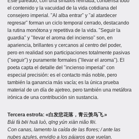
Este pareado, con una sintaxis refinada, condensa todo
el contenido y la vacuidad de la vida cotidiana del
consejero imperial. "Al alba entrar" y "al atardecer
regresar" forman un ciclo temporal cerrado, destacando
la rutina monótona y repetitiva de la vida. "Seguir la
guardia" y "llevar el aroma del incienso" son, en
apariencia, brillantes y cercanos al centro del poder,
pero en realidad son participaciones totalmente pasivas
("seguir") y puramente formales ("llevar el aroma"). El
poeta capta el detalle del "incienso imperial" con
especial precisión: es el contacto más noble, pero
también la ganancia más vacía; es la única prueba
material de un día de ajetreo, pero también una metáfora
irónica de una contribución sin sustancia.
Tercera estrofa: «白发悲花落，青云羡鸟飞.»
Bái fà bēi huā luò, qīng yún xiàn niǎo fēi.
Con canas, lamento la caída de las flores; / ante las
nubes azules, envidio a los pájaros que vuelan.