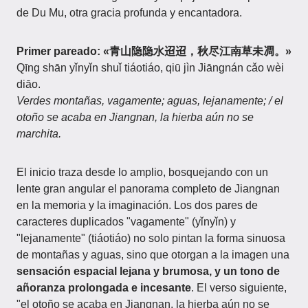
de Du Mu, otra gracia profunda y encantadora.
Primer pareado: «青山隐隐水迢迢，秋尽江南草未凋。»
Qīng shān yǐnyǐn shuǐ tiáotiáo, qiū jìn Jiāngnán cǎo wèi
diāo.
Verdes montañas, vagamente; aguas, lejanamente; / el
otoño se acaba en Jiangnan, la hierba aún no se
marchita.
El inicio traza desde lo amplio, bosquejando con un
lente gran angular el panorama completo de Jiangnan
en la memoria y la imaginación. Los dos pares de
caracteres duplicados "vagamente" (yǐnyǐn) y
"lejanamente" (tiáotiáo) no solo pintan la forma sinuosa
de montañas y aguas, sino que otorgan a la imagen una
sensación espacial lejana y brumosa, y un tono de
añoranza prolongada e incesante
. El verso siguiente,
"el otoño se acaba en Jiangnan, la hierba aún no se