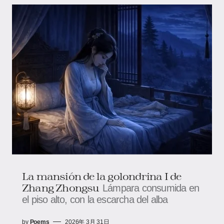
La mansión de la golondrina I de
Zhang Zhongsu
Lámpara consumida en
el piso alto, con la escarcha del alba
by
Poems
2026年 3月 31日