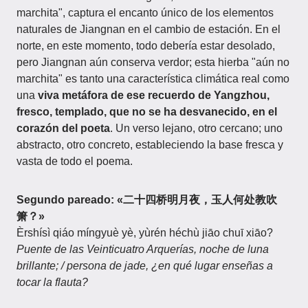
marchita", captura el encanto único de los elementos
naturales de Jiangnan en el cambio de estación. En el
norte, en este momento, todo debería estar desolado,
pero Jiangnan aún conserva verdor; esta hierba "aún no
marchita" es tanto una característica climática real como
una
viva metáfora de ese recuerdo de Yangzhou,
fresco, templado, que no se ha desvanecido, en el
corazón del poeta
. Un verso lejano, otro cercano; uno
abstracto, otro concreto, estableciendo la base fresca y
vasta de todo el poema.
Segundo pareado: «二十四桥明月夜，玉人何处教吹
箫？»
Èrshísì qiáo míngyuè yè, yùrén héchù jiāo chuī xiāo?
Puente de las Veinticuatro Arquerías, noche de luna
brillante; / persona de jade, ¿en qué lugar enseñas a
tocar la flauta?