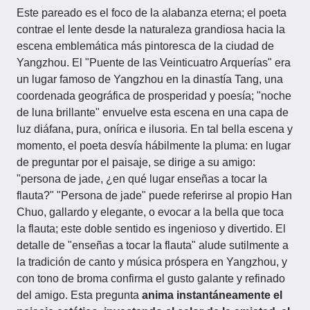
Este pareado es el foco de la alabanza eterna; el poeta
contrae el lente desde la naturaleza grandiosa hacia la
escena emblemática más pintoresca de la ciudad de
Yangzhou. El "Puente de las Veinticuatro Arquerías" era
un lugar famoso de Yangzhou en la dinastía Tang, una
coordenada geográfica de prosperidad y poesía; "noche
de luna brillante" envuelve esta escena en una capa de
luz diáfana, pura, onírica e ilusoria. En tal bella escena y
momento, el poeta desvía hábilmente la pluma: en lugar
de preguntar por el paisaje, se dirige a su amigo:
"persona de jade, ¿en qué lugar enseñas a tocar la
flauta?" "Persona de jade" puede referirse al propio Han
Chuo, gallardo y elegante, o evocar a la bella que toca
la flauta; este doble sentido es ingenioso y divertido. El
detalle de "enseñas a tocar la flauta" alude sutilmente a
la tradición de canto y música próspera en Yangzhou, y
con tono de broma confirma el gusto galante y refinado
del amigo. Esta pregunta
anima instantáneamente el