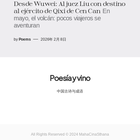
Desde Wuwei: Al juez Liu con destino
al ejército de Qixi de Cen Can
En
mayo, el volcán: pocos viajeros se
aventuran
by
Poems
2026年 2月 8日
Poesía y vino
中国古诗与成语
All Rights Reserved © 2024 MahaCinaSthana