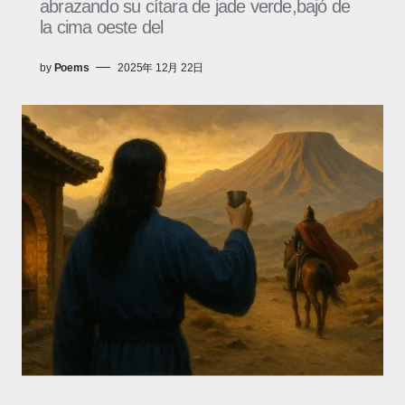
abrazando su cítara de jade verde,bajó de
la cima oeste del
by
Poems
2025年 12月 22日