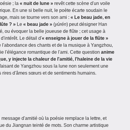
oésie ; la
« nuit de lune »
revêt cette scène d'un voile
irique. En une si belle nuit, le poète écarte soudain le
age, mais se tourne vers son ami :
« Le beau jade, en
lûte ? »
Le
« beau jade »
(
yùrén
) peut désigner Han
, ou évoquer la belle joueuse de flûte ; cet usage à
'intérêt. Le détail d'
« enseigne à jouer de la flûte »
de l'abondance des chants et de la musique à Yangzhou,
rie l'élégance romantique de l'ami. Cette question
anime
, y injecte la chaleur de l'amitié, l'haleine de la vie
 faisant de Yangzhou sous la lune non seulement une
des rires d'âmes sœurs et de sentiments humains.
 message d'amitié où la poésie remplace la lettre, et
ue du Jiangnan teinté de mots. Son charme artistique