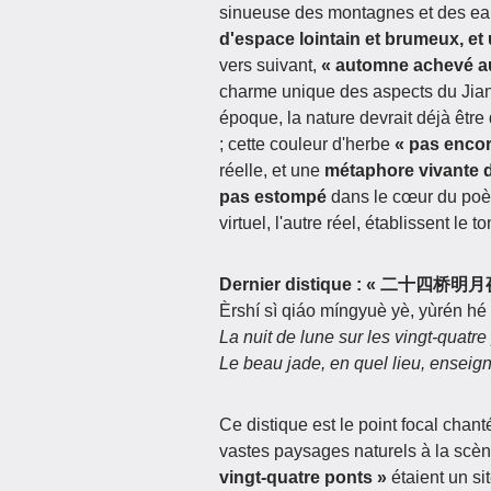
sinueuse des montagnes et des ea
d'espace lointain et brumeux, et
vers suivant,
« automne achevé au
charme unique des aspects du Jiang
époque, la nature devrait déjà êtr
; cette couleur d'herbe
« pas encore
réelle, et une
métaphore vivante d
pas estompé
dans le cœur du poète
virtuel, l'autre réel, établissent le 
Dernier distique : « 二十
Èrshí sì qiáo míngyuè yè, yùrén hé 
La nuit de lune sur les vingt-quatre
Le beau jade, en quel lieu, enseigne
Ce distique est le point focal chan
vastes paysages naturels à la scè
vingt-quatre ponts »
étaient un s