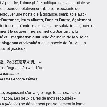
 à poindre, l'atmosphère politique dans la capitale se
s la période relativement libre et insouciante de
'éprouver une nostalgie à distance, semblable aux
«
automne, leurs allures, l'une et l'autre, également
tristesse profonde, mais, dans une salutation enjouée et
ment le souvenir personnel du Jiangnan, la
é et l'imagination culturelle éternelle de la ville de
« élégance et vivacité »
de la poésie de Du Mu, un
eux et gracieux.
隐隐水迢迢，秋尽江南草未凋。 »
 jìn Jiāngnán cǎo wèi diāo.
x lointaines ;
s pas encore flétries.
ste, esquissant d'un angle large le panorama du
gination. Les deux paires de mots redoublés
«
s »
(
tiáotiáo
) ne dépeignent pas seulement la forme