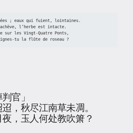
ompées ; eaux qui fuient, lointaines.
achève, l’herbe est intacte.
lune sur les Vingt-Quatre Ponts,
ignes-tu la flûte de roseau ?
绰判官」
迢迢，秋尽江南草未凋。
月夜，玉人何处教吹箫？