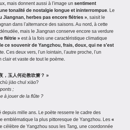
ux, mais donnent aussi à l'image un
sentiment
 une tonalité de nostalgie longue et ininterrompue
. Le
 Jiangnan, herbes pas encore flétries »
, saisit le
nan dans l'alternance des saisons. Au nord, à cette
e dénudée, mais le Jiangnan conserve encore sa verdure
 flétrie »
est à la fois une caractéristique climatique
e ce souvenir de Yangzhou, frais, doux, qui ne s'est
. Ces deux vers, l'un lointain, l'autre proche, l'un
ton clair et vaste de tout le poème.
四桥明月夜，玉人何处教吹箫？ »
chù jiāo chuī xiāo?
 ponts ;
 à jouer de la flûte ?
té depuis mille ans. Le poète resserre le cadre des
ne emblématique la plus pittoresque de Yangzhou. Les
«
ite célèbre de Yangzhou sous les Tang, une coordonnée