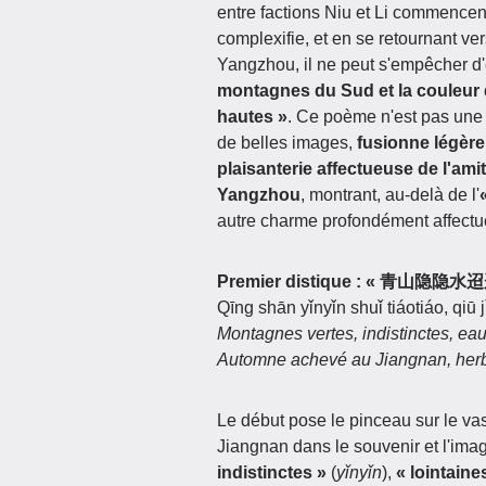
entre factions Niu et Li commencent
complexifie, et en se retournant ver
Yangzhou, il ne peut s'empêcher d
montagnes du Sud et la couleur d'
hautes »
. Ce poème n'est pas une 
de belles images,
fusionne légère
plaisanterie affectueuse de l'amiti
Yangzhou
, montrant, au-delà de l'
autre charme profondément affectu
Premier distique : « 青山
Qīng shān yǐnyǐn shuǐ tiáotiáo, qiū
Montagnes vertes, indistinctes, eau
Automne achevé au Jiangnan, herbe
Le début pose le pinceau sur le va
Jiangnan dans le souvenir et l'ima
indistinctes »
(
yǐnyǐn
),
« lointaine