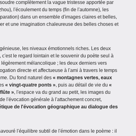
 dissoudre complètement la vague tristesse apportée par
ou), l'écoulement du temps (fin de l'automne), les
aration) dans un ensemble d'images claires et belles,
ger et une imagination chaleureuse des belles choses et
ingénieuse, les niveaux émotionnels riches. Les deux
c'est le regard lointain et le souvenir du poète seul à
t légèrement mélancolique ; les deux derniers vers
rogation directe et affectueuse à l'ami à travers le temps
ntime. Du fond naturel des
« montagnes vertes, eaux
des
« vingt-quatre ponts »
, puis au détail de vie du
«
flûte »
, l'espace va du grand au petit, les images du
 de l'évocation générale à l'attachement concret,
tique de l'évocation géographique au dialogue des
savouré l'équilibre subtil de l'émotion dans le poème : il