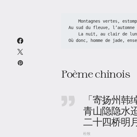
    Montagnes vertes, est
Au sud du fleuve, l’automne 
    La nuit, au clair de 
Où donc, homme de jade, ense
Poème chinois
「寄扬州韩
青山隐隐水
二十四桥明
杜牧