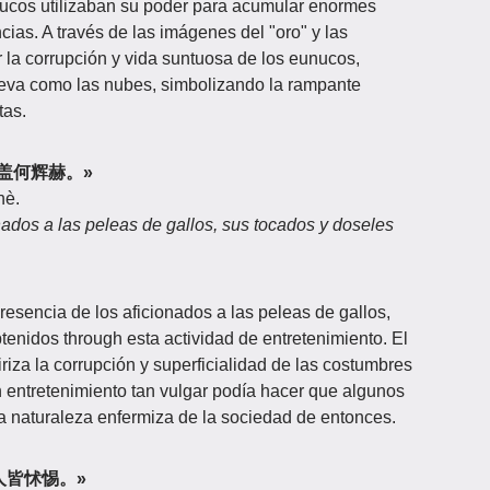
ucos utilizaban su poder para acumular enormes
ncias. A través de las imágenes del "oro" y las
er la corrupción y vida suntuosa de los eunucos,
eva como las nubes, simbolizando la rampante
tas.
，冠盖何辉赫。»
hè.
ados a las peleas de gallos, sus tocados y doseles
resencia de los aficionados a las peleas de gallos,
tenidos through esta actividad de entretenimiento. El
iriza la corrupción y superficialidad de las costumbres
 entretenimiento tan vulgar podía hacer que algunos
a naturaleza enfermiza de la sociedad de entonces.
，行人皆怵惕。»