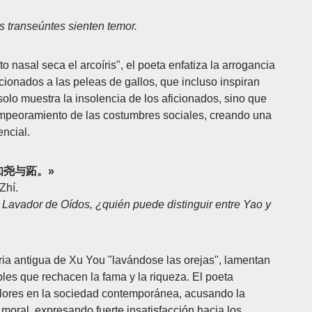
os transeúntes sienten temor.
to nasal seca el arcoíris", el poeta enfatiza la arrogancia
ficionados a las peleas de gallos, que incluso inspiran
solo muestra la insolencia de los aficionados, sino que
 empeoramiento de las costumbres sociales, creando una
ncial.
，谁知尧与跖。»
Zhí.
Lavador de Oídos, ¿quién puede distinguir entre Yao y
oria antigua de Xu You "lavándose las orejas", lamentan
les que rechacen la fama y la riqueza. El poeta
valores en la sociedad contemporánea, acusando la
 moral, expresando fuerte insatisfacción hacia los