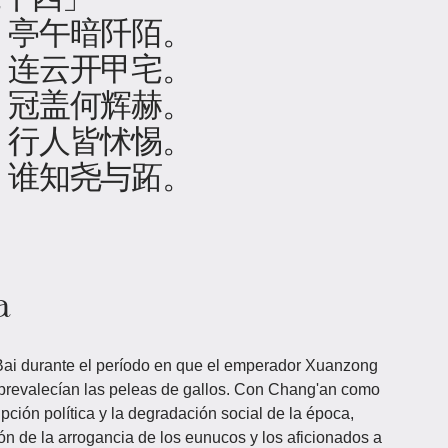
，亭午暗阡陌。
，连云开甲宅。
，冠盖何辉赫。
，行人皆怵惕。
，谁知尧与跖。
a
Bai durante el período en que el emperador Xuanzong
 prevalecían las peleas de gallos. Con Chang'an como
pción política y la degradación social de la época,
ción de la arrogancia de los eunucos y los aficionados a