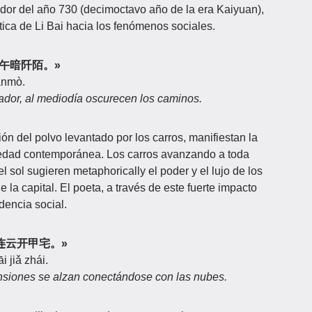
dedor del año 730 (decimoctavo año de la era Kaiyuan),
ítica de Li Bai hacia los fenómenos sociales.
尘，亭午暗阡陌。»
ānmò.
lador, al mediodía oscurecen los caminos.
ón del polvo levantado por los carros, manifiestan la
ciedad contemporánea. Los carros avanzando a toda
l sol sugieren metaphorically el poder y el lujo de los
 la capital. El poeta, a través de este fuerte impacto
dencia social.
金，连云开甲宅。»
i jiǎ zhái.
nsiones se alzan conectándose con las nubes.