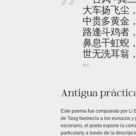
大车扬飞尘
中贵多黄金
路逢斗鸡者
鼻息干虹蜺
世无洗耳翁
李白
Antigua práctic
Este poema fue compuesto por Li 
de Tang favorecía a los eunucos y
escenario, el poeta expone la corru
particularly a través de la descrip