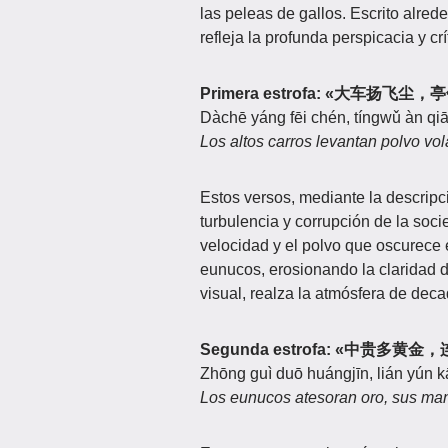
las peleas de gallos. Escrito alre
refleja la profunda perspicacia y cr
Primera estrofa: «大车扬飞
Dàchē yáng fēi chén, tíngwǔ àn qi
Los altos carros levantan polvo vo
Estos versos, mediante la descripci
turbulencia y corrupción de la so
velocidad y el polvo que oscurece e
eunucos, erosionando la claridad de
visual, realza la atmósfera de deca
Segunda estrofa: «中贵多黄
Zhōng guì duō huángjīn, lián yún kā
Los eunucos atesoran oro, sus ma