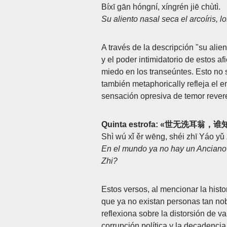
Bíxī gān hóngní, xíngrén jiē chùtì.
Su aliento nasal seca el arcoíris, l
A través de la descripción "su alien
y el poder intimidatorio de estos a
miedo en los transeúntes. Esto no 
también metaphorically refleja el
sensación opresiva de temor revere
Quinta estrofa: «世无洗耳翁
Shì wú xǐ ěr wēng, shéi zhī Yáo yǔ 
En el mundo ya no hay un Anciano 
Zhi?
Estos versos, al mencionar la hist
que ya no existan personas tan nob
reflexiona sobre la distorsión de 
corrupción política y la decadencia