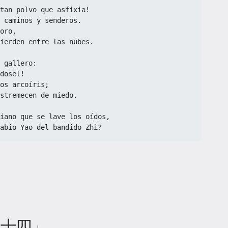
tan polvo que asfixia!
 caminos y senderos.
oro,
ierden entre las nubes.
 gallero:
dosel!
os arcoíris;
stremecen de miedo.
ciano que se lave los oídos,
abio Yao del bandido Zhi?
二十四」