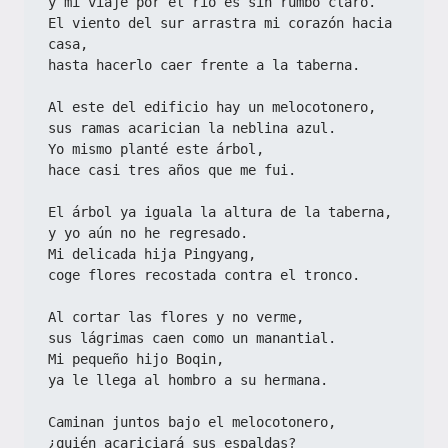
y mi viaje por el río es sin rumbo claro.
El viento del sur arrastra mi corazón hacia 
casa,
hasta hacerlo caer frente a la taberna.
Al este del edificio hay un melocotonero,
sus ramas acarician la neblina azul.
Yo mismo planté este árbol,
hace casi tres años que me fui.
El árbol ya iguala la altura de la taberna,
y yo aún no he regresado.
Mi delicada hija Pingyang,
coge flores recostada contra el tronco.
Al cortar las flores y no verme,
sus lágrimas caen como un manantial.
Mi pequeño hijo Boqin,
ya le llega al hombro a su hermana.
Caminan juntos bajo el melocotonero,
¿quién acariciará sus espaldas?