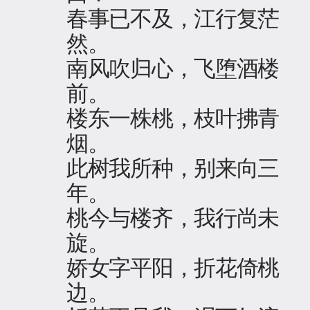
春事已不及，江行复茫
然。
南风吹归心，飞堕酒楼
前。
楼东一株桃，枝叶拂青
烟。
此树我所种，别来向三
年。
桃今与楼齐，我行尚未
旋。
娇女字平阳，折花倚桃
边。