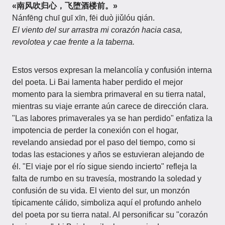
«南风吹归心，飞堕酒楼前。»
Nánfēng chuī guī xīn, fēi duò jiǔlóu qián.
El viento del sur arrastra mi corazón hacia casa,
revolotea y cae frente a la taberna.
Estos versos expresan la melancolía y confusión interna
del poeta. Li Bai lamenta haber perdido el mejor
momento para la siembra primaveral en su tierra natal,
mientras su viaje errante aún carece de dirección clara.
"Las labores primaverales ya se han perdido" enfatiza la
impotencia de perder la conexión con el hogar,
revelando ansiedad por el paso del tiempo, como si
todas las estaciones y años se estuvieran alejando de
él. "El viaje por el río sigue siendo incierto" refleja la
falta de rumbo en su travesía, mostrando la soledad y
confusión de su vida. El viento del sur, un monzón
típicamente cálido, simboliza aquí el profundo anhelo
del poeta por su tierra natal. Al personificar su "corazón