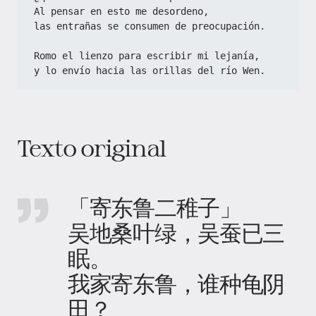
Al pensar en esto me desordeno,
las entrañas se consumen de preocupación.
Romo el lienzo para escribir mi lejanía,
y lo envío hacia las orillas del río Wen.
Texto original
「寄东鲁二稚子」
吴地桑叶绿，吴蚕已三
眠。
我家寄东鲁，谁种龟阴
田？