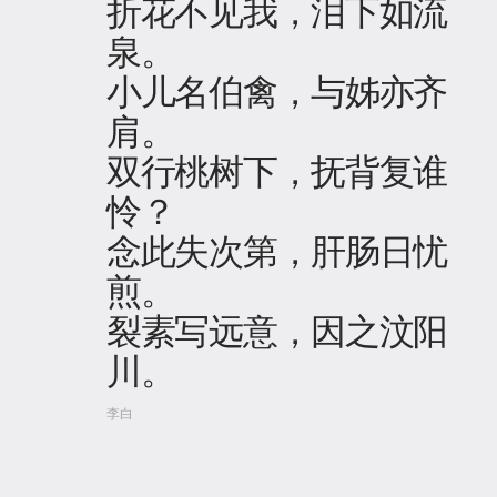
折花不见我，泪下如流
泉。
小儿名伯禽，与姊亦齐
肩。
双行桃树下，抚背复谁
怜？
念此失次第，肝肠日忧
煎。
裂素写远意，因之汶阳
川。
李白