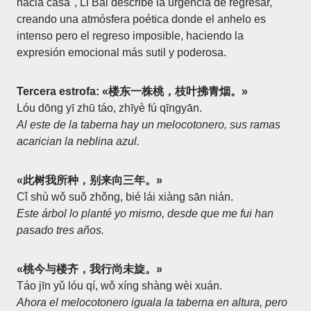
hacia casa", Li Bai describe la urgencia de regresar,
creando una atmósfera poética donde el anhelo es
intenso pero el regreso imposible, haciendo la
expresión emocional más sutil y poderosa.
Tercera estrofa: «楼东一株桃，枝叶拂青烟。»
Lóu dōng yī zhū táo, zhīyè fú qīngyān.
Al este de la taberna hay un melocotonero, sus ramas
acarician la neblina azul.
«此树我所种，别来向三年。»
Cǐ shù wǒ suǒ zhǒng, bié lái xiàng sān nián.
Este árbol lo planté yo mismo, desde que me fui han
pasado tres años.
«桃今与楼齐，我行尚未旋。»
Táo jīn yǔ lóu qí, wǒ xíng shàng wèi xuán.
Ahora el melocotonero iguala la taberna en altura, pero