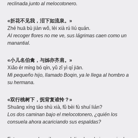
reclinada junto al melocotonero.
«折花不见我，泪下如流泉。»
Zhé huā bù jiàn wǒ, lèi xià rú liú quán.
Al recoger flores no me ve, sus lágrimas caen como un
manantial.
«小儿名伯禽，与姊亦齐肩。»
Xiǎo ér míng bó qín, yǔ zǐ yì qí jiān.
Mi pequeño hijo, llamado Boqin, ya le llega al hombro a
su hermana.
«双行桃树下，抚背复谁怜？»
Shuāng xíng táo shù xià, fǔ bèi fù shuí lián?
Los dos caminan bajo el melocotonero, ¿quién los
consuela ahora acariciando sus espaldas?