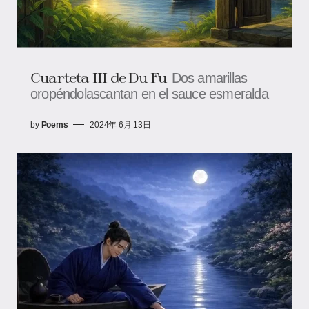
Cuarteta III de Du Fu
Dos amarillas
oropéndolascantan en el sauce esmeralda
by
Poems
2024年 6月 13日