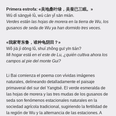
Primera estrofa: «吴地桑叶绿，吴蚕已三眠。»
Wú dì sāngyè lǜ, wú cán yǐ sān mián.
Verdes están las hojas de morera en la tierra de Wu, los
gusanos de seda de Wu ya han dormido tres veces.
«我家寄东鲁，谁种龟阴田？»
Wǒ jiā jì dōng lǔ, shuí zhǒng guī yīn tián?
Mi hogar está en el este de Lu, ¿quién cultiva ahora los
campos al pie del monte Gui?
Li Bai comienza el poema con vívidas imágenes
naturales, delineando detalladamente el paisaje
primaveral del sur del Yangtsé. El verde esmeralda de
las hojas de morera y las tres mudas de los gusanos de
seda son fenómenos estacionales naturales en la
sociedad agrícola tradicional, sugiriendo la fertilidad de
la región de Wu y la alternancia de las estaciones. A