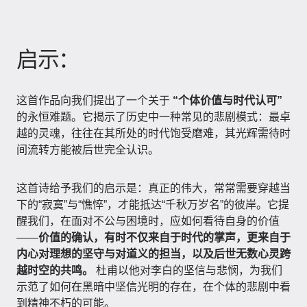
启示：
这首作品向我们提出了一个关于
“个体价值与时代认可”
的永恒难题。它揭示了历史中一种常见的悲剧模式：最卓
越的灵魂，往往在其所处的时代饱受磨难，其光辉需待时
间流转方能被后世完全认识。
这首诗给予我们的启示是：真正的伟大，常常需要穿越当
下的“寂寞”与“憔悴”，才能抵达“千秋万岁名”的彼岸。它提
醒我们，在面对不公与困境时，应如何看待自身的价值
——
价值的确认，有时不仅来自于时代的掌声，更来自于
内心对理想的坚守与对道义的担当，以及后世无数心灵跨
越时空的共鸣。
杜甫以他对李白的坚信与悲悯，为我们
示范了如何在黑暗中坚信光明的存在，在个体的悲剧中看
到精神不朽的可能。