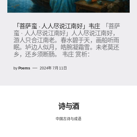
「菩萨蛮 · 人人尽说江南好」韦庄
「菩萨
蛮 · 人人尽说江南好」人人尽说江南好，
游人只合江南老。春水碧于天，画船听雨
眠。垆边人似月，皓腕凝霜雪。未老莫还
乡，还乡须断肠。 韦庄 赏析：
by
Poems
2024年 7月 11日
诗与酒
中国古诗与成语