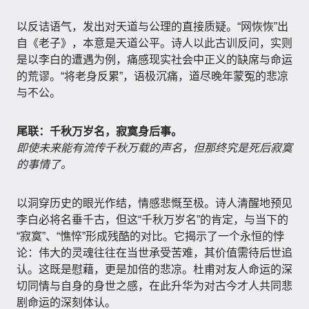
以反诘语气，发出对天道与公理的直接质疑。“网恢恢”出
自《老子》，本意是天道公平。诗人以此古训反问，实则
是以李白的遭遇为例，痛感现实社会中正义的缺席与命运
的荒谬。“将老身反累”，语极沉痛，道尽晚年蒙冤的悲凉
与不公。
尾联：千秋万岁名，寂寞身后事。
即使未来能有流传千秋万载的声名，但那终究是死后寂寞
的事情了。
以洞穿历史的眼光作结，情感悲慨至极。诗人清醒地预见
李白必将名垂千古，但这“千秋万岁名”的肯定，与当下的
“寂寞”、“憔悴”形成残酷的对比。它揭示了一个永恒的悖
论：伟大的灵魂往往在当世承受苦难，其价值需待后世追
认。这既是慰藉，更是加倍的悲凉。杜甫对友人命运的深
切同情与自身的身世之感，在此升华为对古今才人共同悲
剧命运的深刻体认。