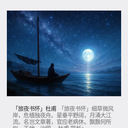
「旅夜书怀」杜甫
「旅夜书怀」细草微风
岸，危樯独夜舟。星垂平野阔，月涌大江
流。名岂文章著，官应老病休。飘飘何所