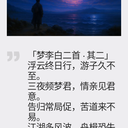
「梦李白二首 · 其二」
浮云终日行，游子久不
至。
三夜频梦君，情亲见君
意。
告归常局促，苦道来不
易。
江湖多风波，舟楫恐失