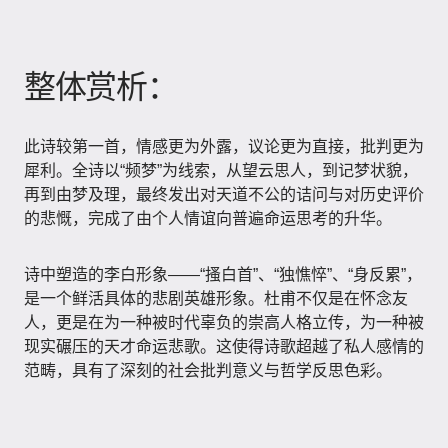
整体赏析：
此诗较第一首，情感更为外露，议论更为直接，批判更为
犀利。全诗以“频梦”为线索，从望云思人，到记梦状貌，
再到由梦及理，最终发出对天道不公的诘问与对历史评价
的悲慨，完成了由个人情谊向普遍命运思考的升华。
诗中塑造的李白形象——“搔白首”、“独憔悴”、“身反累”，
是一个鲜活具体的悲剧英雄形象。杜甫不仅是在怀念友
人，更是在为一种被时代辜负的崇高人格立传，为一种被
现实碾压的天才命运悲歌。这使得诗歌超越了私人感情的
范畴，具有了深刻的社会批判意义与哲学反思色彩。