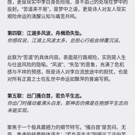
感，更是现实中李白身处险境、身不由己的处境在梦中的
投射。“苦道来不易”，是梦中之语，更是诗人对友人现实
艰险命运的清醒认知与痛苦共鸣。
第四联：江湖多风波，舟楫恐失坠。
你感叹说，江湖上风波太多，总担心行船会倾覆沉没。
此联为“苦道”的具体内容。表面是行路艰险，实则是人生
与仕途风险的隐喻。“风波”、“失坠”的意象，充满了危机
感与不祥的预感，既是诗人对李白流放途中的担忧，也是
对所有正直之士在乱世中命运如飘萍的普遍写照。
第五联：出门搔白首，若负平生志。
你出门时搔动着满头白发，那神态仿佛是在抱憾平生志向
未能实现。
聚焦于一个极具震撼力的细节特写。“搔白首”是苦闷、无
奈、焦虑的经典肢体语言；“若负平生志”则揭示了这份苦