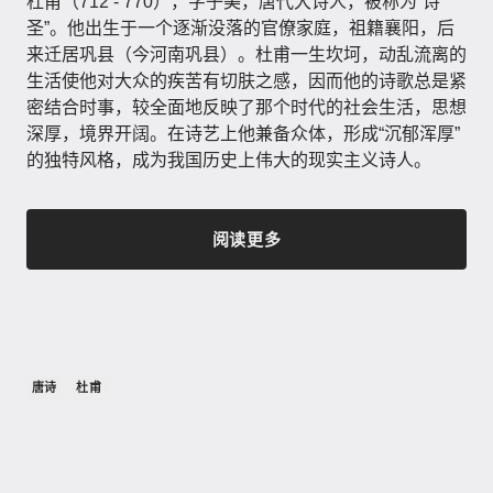
杜甫（712 - 770），字子美，唐代大诗人，被称为“诗
圣”。他出生于一个逐渐没落的官僚家庭，祖籍襄阳，后
来迁居巩县（今河南巩县）。杜甫一生坎坷，动乱流离的
生活使他对大众的疾苦有切肤之感，因而他的诗歌总是紧
密结合时事，较全面地反映了那个时代的社会生活，思想
深厚，境界开阔。在诗艺上他兼备众体，形成“沉郁浑厚”
的独特风格，成为我国历史上伟大的现实主义诗人。
阅读更多
唐诗
杜甫