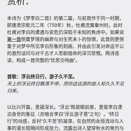
赏析：
本诗为《梦李白二首》的第二篇，与前首作于同一时期，
即唐肃宗乾元二年（759年）秋，杜甫流寓秦州时。此时
杜甫对李白的遭遇与安危仍深陷于未知的焦虑中。如果说
第一首
侧重梦境的幽渺与对生死未卜的惊惧，此首则更侧
重于对梦中所见李白形象的刻画，并由此引发对命运不公
的激烈诘问与对千古才人悲剧宿命的深沉悲慨。两诗连
读，构成一首完整的“忧思交响曲”。
首联：浮云终日行，游子久不至。
天上的浮云终日飘荡不停，而你这远游的故人却久久不见
归来。
以比兴开篇，意蕴深长。“浮云”既是眼前景，更是李白漂
泊身世的象征（亦暗合李白“浮云游子意”之句）。“终日
行”的动感，反衬“久不至”的凝滞，在自然的永恒流动与人
事的漫长阻隔间形成张力，流露出诗人望穿秋水的焦灼与