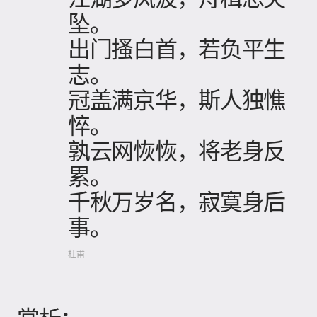
坠。
出门搔白首，若负平生
志。
冠盖满京华，斯人独憔
悴。
孰云网恢恢，将老身反
累。
千秋万岁名，寂寞身后
事。
杜甫