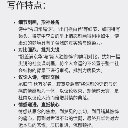
写作特点：
细节刻画，形神兼备
诗中“告归常局促”、“出门搔白首”等细节，如同特写
镜头，将梦中李白的举止情态刻画得栩栩如生，使
虚幻的梦境具有了强烈的真实感与感染力。
对比强烈，批判尖锐
“冠盖满京华”与“斯人独憔悴”的鲜明对比，犹如一幅
尖锐的社会讽刺画，将个人命运的不公置于整个社
会结构的背景下进行审视，批判力度极大。
议论入诗，情理交融
尾联“千秋万岁名，寂寞身后事”将深刻的史识与沉
痛的情感融为一体，以议论收束，却情韵无穷，是
杜甫以议论入诗而倍增其情的典范。
情感递进，直抵核心
情感从思念的焦虑，到梦见的亲切，到目睹其憔悴
的痛心，再到对世道不公的愤慨，最终升华为对命
运本质的悲慨，层层推进，沉郁顿挫。