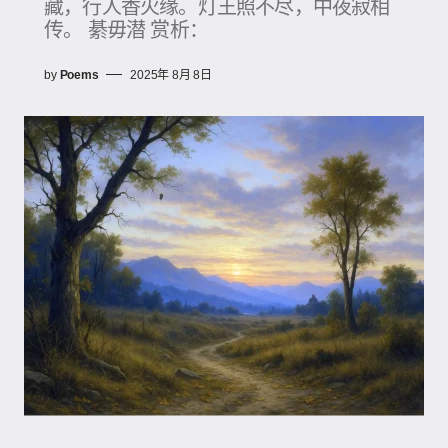
藏，行人香火缘。灯王照不尽，中夜寂相
传。 綦毋潜 赏析：
by
Poems
2025年 8月 8日