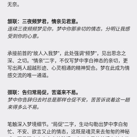
无奈。
颔联：三夜频梦君，情亲见君意。
连续三夜频频梦见你，梦中你那亲切的情态，分明让我感
受到你的心意。
承接前首的“故人入我梦”，此处强调“频梦”，见出思念之
深、之切。“情亲”二字，不仅写梦中李白神态的亲切，更
写出两人超越形迹、心灵相通的精神契合。梦在此成为情
感交流的唯一通道。
颈联：告归常局促，苦道来不易。
梦中你告辞归去时总是那样仓促不安，苦苦诉说着这一趟
来得多么不易。
笔触深入梦境细节。“局促”二字，生动勾勒出梦中李白匆
忙、不安、欲言又止的情态，这既是魂灵来去匆匆的神秘