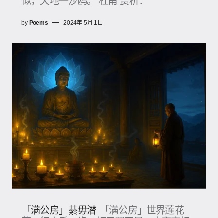
似，天地一沙鸥。 杜甫 赏析：
by
Poems
2024年 5月 1日
「满公房」綦毋潜
「满公房」世界莲花