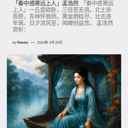
「秦中感寄远上人」孟浩然
「秦中感寄远
上人」一丘尝欲卧，三径苦无资。北土非
吾愿，东林怀我师。黄金燃桂尽，壮志逐
年衰。日夕凉风至，闻蝉但益悲。 孟浩然
赏析：
by
Poems
2024年 4月 20日