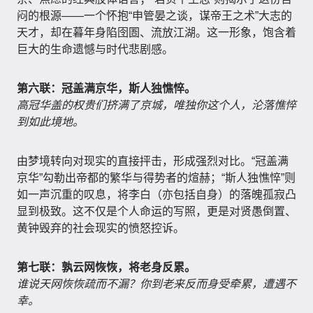
闷的根源——一个怀抱“申管晏之谈，谋帝王之术”大志的
天才，却在暮年身陷囹圄、流放江湖。这一形象，饱含着
巨大的生命遗憾与时代悲剧感。
第六联：冠盖满京华，斯人独憔悴。
高冠华盖的权贵们挤满了京城，唯独你这个人，沦落憔悴
到如此境地。
由梦境转向对现实的直接抨击，形成强烈对比。“冠盖满
京华”勾勒出帝都的繁华与得势者的煊赫；“斯人独憔悴”则
如一声沉重的叹息，将李白（亦包括自身）的落魄孤寂凸
显到极致。这不仅是个人命运的写照，更是对贤愚倒置、
黄钟毁弃的社会现实的愤怒控诉。
第七联：孰云网恢恢，将老身反累。
谁说天网恢恢疏而不漏？你到老来反而身受牵累，遭遇不
幸。