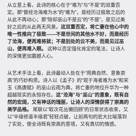
从立意上看，此诗的核心在于“难为”与“不是”的双重否
定。那“曾经沧海难为水”的“难为”，是经历过极致之后的
从此不再动心；那“除却巫山不是云”的“不是”，是见过美
好之后的从此再无风景。
这双重否定，将亡妻在他心中的
唯一性推向了极致——不是世间的其他水不好，而是经历
了沧海，便再难将就；不是别处的云不美，而是见过巫
山，便再难入眼。
这种以否定强化肯定的笔法，让诗人
的深情更加震撼人心。
从艺术手法上看，此诗最动人处在于“用典自然、意象崇
高”的巧妙构思。诗人以《孟子》的“观于海者难为水”和宋
玉《高唐赋》的巫山云雨为典，将亡妻的地位升华为一种
超越现实的永恒存在。
这“沧海”与“巫山”的意象，既有自
然的宏阔，又有神话的瑰丽，让诗人的深情获得了崇高的
美学品格。
尾联以“取次花丛懒回顾”的日常状态收束，又
以“半缘修道半缘君”轻轻点破，让前两句的宏大比喻落到
了实处，使全诗既有崇高的意境，又有真切的情感。