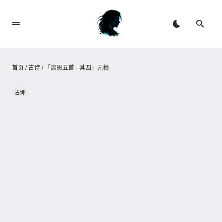
首页
/
古诗
/
「离思五首 · 其四」元稹
古诗