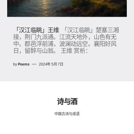
「汉江临眺」王维
「汉江临眺」楚塞三湘
接，荆门九派通。江流天地外，山色有无
中。郡邑浮前浦，波澜动远空。襄阳好风
日，留醉与山翁。 王维 赏析：
by
Poems
2024年 5月 7日
诗与酒
中国古诗与成语