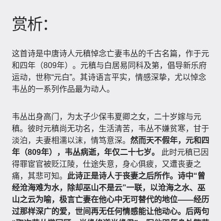
赏析：
这首诗是中唐诗人元稹悼念亡妻韦丛的千古名篇，作于元
和四年（809年）。元稹与白居易同科及第，倡导新乐府
运动，世称“元白”。其诗语言平实，情感深挚，尤以悼念
韦丛的一系列作品最为动人。
韦丛出身高门，为太子少保韦夏卿之女，二十岁嫁与元
稹。彼时元稹尚无功名，生活清苦，韦丛不嫌贫寒，甘于
淡泊，夫妻相濡以沫，情笃意深。
然而天不假年，元和四
年（809年），韦丛病逝，年仅二十七岁。
此时元稹已因
得罪宦官被贬江陵，仕途失意，身心俱疲，又遭丧妻之
痛，其悲可知。
此诗正是诗人于丧妻之后所作。诗中“曾
经沧海难为水，除却巫山不是云”一联，以沧海之水、巫
山之云为喻，极言亡妻在他心中无可替代的地位——经历
过那样深广的爱，世间再无任何情感能让他动心。后两句