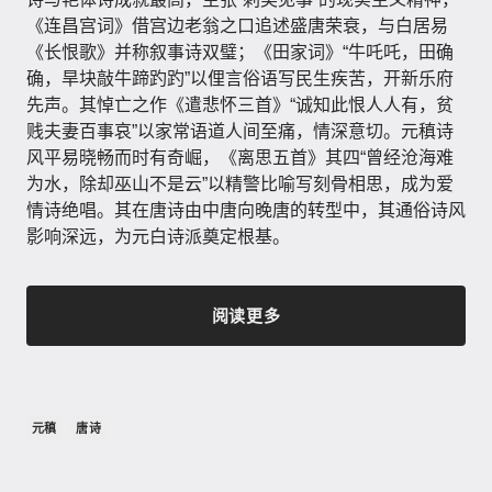
《连昌宫词》借宫边老翁之口追述盛唐荣衰，与白居易
《长恨歌》并称叙事诗双璧；《田家词》“牛吒吒，田确
确，旱块敲牛蹄趵趵”以俚言俗语写民生疾苦，开新乐府
先声。其悼亡之作《遣悲怀三首》“诚知此恨人人有，贫
贱夫妻百事哀”以家常语道人间至痛，情深意切。元稹诗
风平易晓畅而时有奇崛，《离思五首》其四“曾经沧海难
为水，除却巫山不是云”以精警比喻写刻骨相思，成为爱
情诗绝唱。其在唐诗由中唐向晚唐的转型中，其通俗诗风
影响深远，为元白诗派奠定根基。
阅读更多
元稹
唐诗