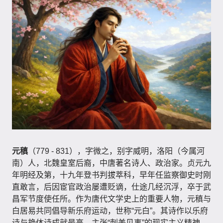
元稹
（779 - 831），字微之，别字威明，洛阳（今属河
南）人，北魏皇室后裔，中唐著名诗人、政治家。贞元九
年明经及第，十九年登书判拔萃科，早年任监察御史时刚
直敢言，后因宦官政治屡遭贬谪，仕途几经沉浮，卒于武
昌军节度使任所。作为唐代文学史上的重要人物，元稹与
白居易共同倡导新乐府运动，世称“元白”。其诗作以乐府
诗与艳体诗成就最高，主张“刺美见事”的现实主义精神，