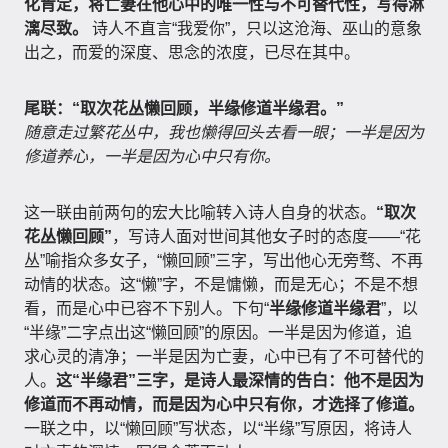
化肯定，将亡妻在他心中的唯一性与不可替代性，写得淋
漓尽致。
诗人不直言“我爱你”，只以这沧海、巫山的意象
出之，而爱的深度、思念的浓度，已尽在其中。
尾联：“取次花丛懒回顾，半缘修道半缘君。”
随意走过繁花丛中，我也懒得回头去看一眼；一半是因为
修道养心，一半是因为心中只有你。
这一联由前两句的宏大比喻转入诗人自身的状态。
“取次
花丛懒回顾”
，写诗人面对世间其他女子时的态度——“花
丛”喻指众多女子，“懒回顾”三字，写出他心无旁骛、不再
动情的状态。这“懒”字，不是慵懒，而是无心；不是不想
看，而是心中已容不下别人。下句“
半缘修道半缘君
”，以
“半缘”二字点出这“懒回顾”的原因。一半是因为修道，追
求心灵的清净；一半是因为亡妻，心中已有了不可替代的
人。
这“半缘君”三字，是诗人最深情的告白：他不是因为
修道而不再动情，而是因为心中只有你，才选择了修道。
一联之中，以“懒回顾”写状态，以“半缘”写原因，将诗人