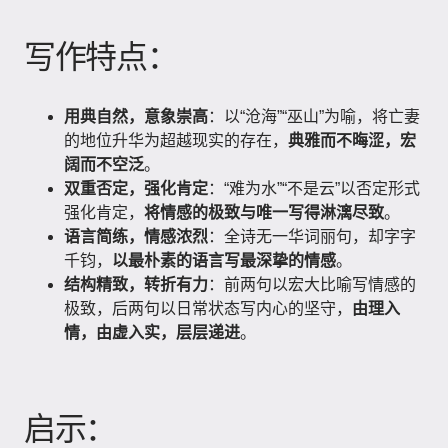
写作特点：
用典自然，意象崇高
：以“沧海”“巫山”为喻，将亡妻
的地位升华为超越现实的存在，
典雅而不晦涩，宏
阔而不空泛
。
双重否定，强化肯定
：“难为水”“不是云”以否定形式
强化肯定，
将情感的极致与唯一写得淋漓尽致
。
语言简练，情感浓烈
：全诗无一华词丽句，却字字
千钧，
以最朴素的语言写最深挚的情感
。
结构精致，转折有力
：前两句以宏大比喻写情感的
极致，后两句以日常状态写内心的坚守，
由理入
情，由虚入实，层层递进
。
启示：