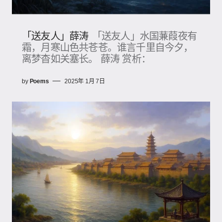
「送友人」薛涛
「送友人」水国蒹葭夜有
霜，月寒山色共苍苍。谁言千里自今夕，
离梦杳如关塞长。 薛涛 赏析：
by
Poems
2025年 1月 7日