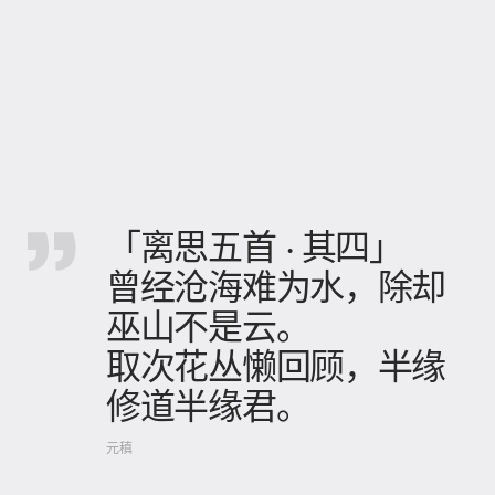
「离思五首 · 其四」
曾经沧海难为水，除却
巫山不是云。
取次花丛懒回顾，半缘
修道半缘君。
元稹