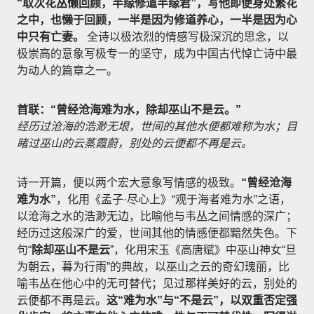
“取次花丛懒回顾，半缘修道半缘君”，写他即便身处繁花
之中，也懒于回顾，一半是因为修道养心，一半是因为心
中只有亡妻。
全诗以极浓烈的情感写极深沉的思念，以
极崇高的意象写极专一的坚守，成为中国古代悼亡诗中最
为动人的篇章之一。
首联：“曾经沧海难为水，除却巫山不是云。”
经历过沧海的浩渺无垠，世间的其他水便都难称为水；目
睹过巫山的云蒸霞蔚，别处的云便都不再是云。
诗一开篇，便以两个宏大意象写情感的极致。
“曾经沧海
难为水”
，化用《孟子·尽心上》“观于海者难为水”之语，
以沧海之水的浩渺无边，比喻他与韦丛之间情感的深广；
经历过这般深广的爱，世间其他的情感便都黯然失色。下
句“
除却巫山不是云
”，化用宋玉《高唐赋》中巫山神女“旦
为朝云，暮为行雨”的典故，以巫山之云的奇幻瑰丽，比
喻韦丛在他心中的无可替代；见过那样美好的云，别处的
云便都不再是云。
这“难为水”与“不是云”，以双重否定强