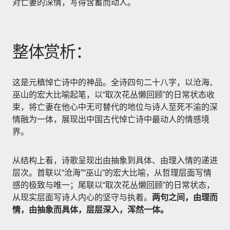
对亡妻的深情，写得含蓄而动人。
整体赏析：
这是元稹悼亡诗中的神品。全诗四句二十八字，以沧海、
巫山的宏大比喻起笔，以“取次花丛懒回顾”的日常状态收
束，将亡妻在他心中无可替代的地位与诗人至死不渝的深
情融为一体，展现出中国古代悼亡诗中最动人的情感境
界。
从结构上看，诗歌呈现出由抽象到具体、由理入情的递进
层次。首联以“沧海”“巫山”的宏大比喻，从哲理层面写情
感的极致与唯一；尾联以“取次花丛懒回顾”的日常状态，
从现实层面写诗人内心的坚守与执着。
两句之间，由理而
情，由抽象而具体，层层深入，浑然一体。