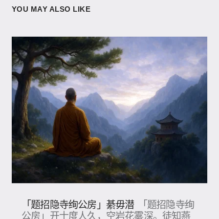
YOU MAY ALSO LIKE
「题招隐寺绚公房」綦毋潜
「题招隐寺绚
公房」开士度人久，空岩花雾深。徒知燕