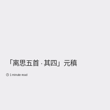
「离思五首 · 其四」元稹
1 minute read