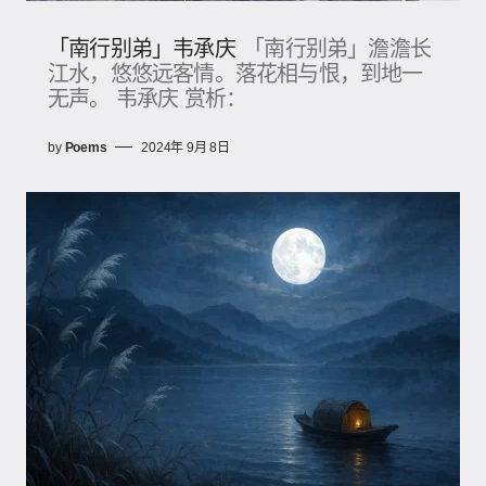
「南行别弟」韦承庆
「南行别弟」澹澹长
江水，悠悠远客情。落花相与恨，到地一
无声。 韦承庆 赏析：
by
Poems
2024年 9月 8日