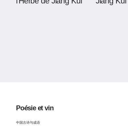
l'Herbe de Jiang Kui
Jiang Kui
Poésie et vin
中国古诗与成语