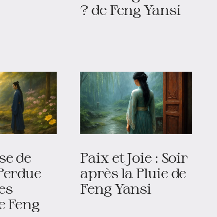
? de Feng Yansi
se de
Paix et Joie : Soir
Perdue
après la Pluie de
es
Feng Yansi
e Feng