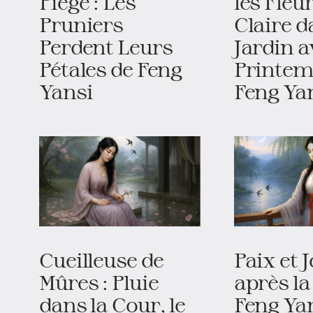
Piège : Les
les Fleur
Pruniers
Claire d
Perdent Leurs
Jardin a
Pétales de Feng
Printem
Yansi
Feng Ya
Cueilleuse de
Paix et J
Mûres : Pluie
après la
dans la Cour, le
Feng Ya