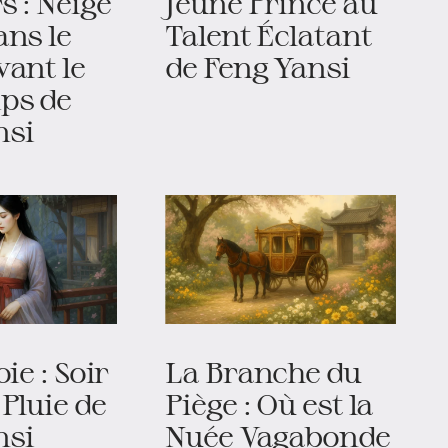
s : Neige
Jeune Prince au
ans le
Talent Éclatant
vant le
de Feng Yansi
ps de
nsi
oie : Soir
La Branche du
 Pluie de
Piège : Où est la
nsi
Nuée Vagabonde