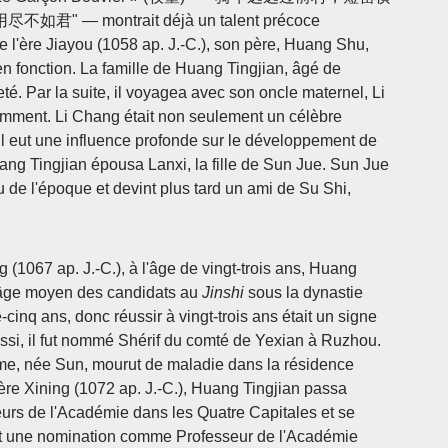
montrait déjà un talent précoce
 l'ère Jiayou (1058 ap. J.-C.), son père, Huang Shu,
 en fonction. La famille de Huang Tingjian, âgé de
é. Par la suite, il voyagea avec son oncle maternel, Li
amment. Li Chang était non seulement un célèbre
 il eut une influence profonde sur le développement de
ang Tingjian épousa Lanxi, la fille de Sun Jue. Sun Jue
u de l'époque et devint plus tard un ami de Su Shi,
 (1067 ap. J.-C.), à l'âge de vingt-trois ans, Huang
'âge moyen des candidats au
Jinshi
sous la dynastie
e-cinq ans, donc réussir à vingt-trois ans était un signe
ssi, il fut nommé Shérif du comté de Yexian à Ruzhou.
emme, née Sun, mourut de maladie dans la résidence
'ère Xining (1072 ap. J.-C.), Huang Tingjian passa
teurs de l'Académie dans les Quatre Capitales et se
nt une nomination comme Professeur de l'Académie