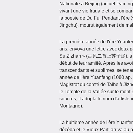
Nationale à Beijing (actuel Daming, 
vivant une vie frugale et se comp
la poésie de Du Fu. Pendant l'ère X
Jingchu), mourut également de mala
La première année de l'ère Yuanfen
ans, envoya une lettre avec deux
Su Zizhan » (古风二首上苏子瞻), à Su Sh
début de leur amitié. Après les avoi
transcendants et sublimes, se tena
année de l'ère Yuanfeng (1080 ap. J
Magistrat du comté de Taihe à Jizho
le Temple de la Vallée sur le mon
sources, il adopta le nom d'artiste
Montagne).
La huitième année de l'ère Yuanfe
décéda et le Vieux Parti arriva au 