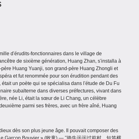
s
lle d'érudits-fonctionnaires dans le village de
ancêtre de sixième génération, Huang Zhan, s'installa à
nd-père Huang Yuanji, son grand-père Huang Zhongli et
ospéra et fut renommée pour son érudition pendant des
était un poète qui se spécialisa dans l'étude de Du Fu
naire subalterne dans diverses préfectures, vivant dans
e, née Li, était la sœur de Li Chang, un célèbre
e deuxième parmi ses frères, avec un frère aîné, Huang
tudieux dès son plus jeune âge. Il pouvait composer des
e « Le Garçon Bouvier » (牧童) — "骑牛远远过前村，短笛横