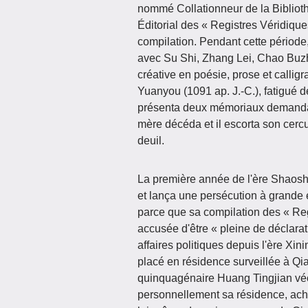
nommé Collationneur de la Biblioth
Éditorial des « Registres Véridi
compilation. Pendant cette périod
avec Su Shi, Zhang Lei, Chao Buzhi
créative en poésie, prose et callig
Yuanyou (1091 ap. J.-C.), fatigué d
présenta deux mémoriaux demandan
mère décéda et il escorta son cercu
deuil.
La première année de l'ère Shaoshen
et lança une persécution à grande 
parce que sa compilation des « Re
accusée d'être « pleine de déclara
affaires politiques depuis l'ère Xin
placé en résidence surveillée à Q
quinquagénaire Huang Tingjian véc
personnellement sa résidence, achet