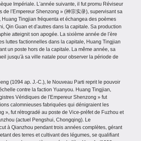
èque Impériale. L'année suivante, il fut promu Réviseur
ques de l'Empereur Shenzong » (神宗实录), supervisant sa
e, Huang Tingjian fréquenta et échangea des poèmes
, Qin Guan et d'autres dans la capitale. Sa production
raphie atteignit son apogée. La sixième année de l'ère
es luttes factionnelles dans la capitale, Huang Tingjian
t un poste hors de la capitale. La même année, sa
eil jusqu'à sa ville natale pour observer la période de
g (1094 ap. J.-C.), le Nouveau Parti reprit le pouvoir
échelle contre la faction Yuanyou. Huang Tingjian,
gistres Véridiques de l'Empereur Shenzong » fut
tions calomnieuses fabriquées qui dénigraient les
ing », fut rétrogradé au poste de Vice-préfet de Fuzhou et
ianzhou (actuel Pengshui, Chongqing). Le
ut à Qianzhou pendant trois années complètes, gérant
ant des terres et cultivant des légumes, se qualifiant