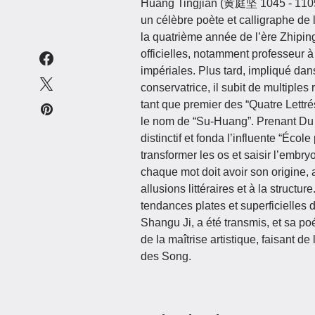
Huang Tingjian (黄庭坚 1045 - 1105), 
un célèbre poète et calligraphe de 
la quatrième année de l’ère Zhiping
officielles, notamment professeur à
impériales. Plus tard, impliqué dans 
conservatrice, il subit de multiples
tant que premier des “Quatre Lettré
le nom de “Su-Huang”. Prenant Du 
distinctif et fonda l’influente “Écol
transformer les os et saisir l’embryo
chaque mot doit avoir son origine,
allusions littéraires et à la structu
tendances plates et superficielles
Shangu Ji, a été transmis, et sa po
de la maîtrise artistique, faisant de 
des Song.