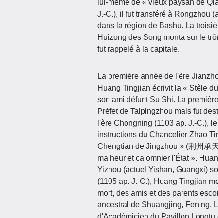
lui-même de « vieux paysan de Qia
J.-C.), il fut transféré à Rongzhou (
dans la région de Bashu. La troisiè
Huizong des Song monta sur le trô
fut rappelé à la capitale.
La première année de l'ère Jianzhon
Huang Tingjian écrivit la « Stèl
son ami défunt Su Shi. La première
Préfet de Taipingzhou mais fut des
l'ère Chongning (1103 ap. J.-C.), l
instructions du Chancelier Zhao Tin
Chengtian de Jingzhou » (荆州承天院塔
malheur et calomnier l'État ». Huang
Yizhou (actuel Yishan, Guangxi) s
(1105 ap. J.-C.), Huang Tingjian mo
mort, des amis et des parents escor
ancestral de Shuangjing, Fening. La
d'Académicien du Pavillon Longtu 