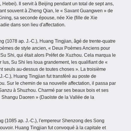
Hebei). Il servit à Beijing pendant un total de sept ans,
arant souvent à Zheng Qian, le « Savant Guangwen » de
ining, sa seconde épouse, née Xie (fille de Xie
die dans son lieu d'affectation.
g (1078 ap. J.-C.), Huang Tingjian, âgé de trente-quatre
 poèmes de style ancien, « Deux Poèmes Anciens pour
i, qui était alors Préfet de Xuzhou. Cela marqua le
r lus, Su Shi les loua grandement, les qualifiant de «
nt seuls au-dessus de toutes choses ». La troisième
.-C.), Huang Tingjian fut transféré au poste de
u. Sur le chemin de sa nouvelle affectation, il passa par
t Sanzu à Shuzhou. Charmé par ses beaux bois et ses
 « Shangu Daoren » (Daoïste de la Vallée de la
ng (1085 ap. J.-C.), l'empereur Shenzong des Song
pouvoir. Huang Tingjian fut convoqué à la capitale et