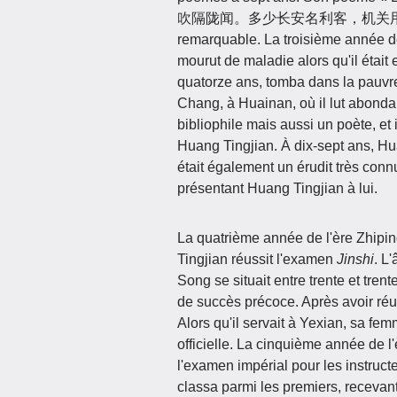
吹隔陇闻。多少长安名利客，机关用尽不如君" — 
remarquable. La troisième année de
mourut de maladie alors qu'il était
quatorze ans, tomba dans la pauvret
Chang, à Huainan, où il lut abond
bibliophile mais aussi un poète, et
Huang Tingjian. À dix-sept ans, Hu
était également un érudit très conn
présentant Huang Tingjian à lui.
La quatrième année de l'ère Zhiping
Tingjian réussit l'examen
Jinshi
. L
Song se situait entre trente et trent
de succès précoce. Après avoir réu
Alors qu'il servait à Yexian, sa f
officielle. La cinquième année de l
l'examen impérial pour les instruc
classa parmi les premiers, receva