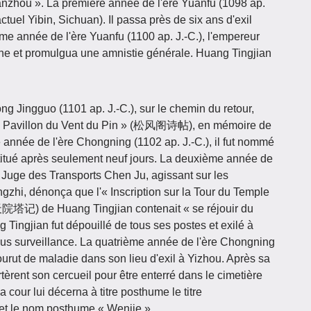
nzhou ». La première année de l'ère Yuanfu (1098 ap.
actuel Yibin, Sichuan). Il passa près de six ans d'exil
me année de l'ère Yuanfu (1100 ap. J.-C.), l'empereur
ne et promulgua une amnistie générale. Huang Tingjian
g Jingguo (1101 ap. J.-C.), sur le chemin du retour,
e du Pavillon du Vent du Pin » (松风阁诗帖), en mémoire de
 année de l'ère Chongning (1102 ap. J.-C.), il fut nommé
titué après seulement neuf jours. La deuxième année de
e Juge des Transports Chen Ju, agissant sur les
gzhi, dénonça que l'« Inscription sur la Tour du Temple
记) de Huang Tingjian contenait « se réjouir du
 Tingjian fut dépouillé de tous ses postes et exilé à
ous surveillance. La quatrième année de l'ère Chongning
urut de maladie dans son lieu d'exil à Yizhou. Après sa
tèrent son cercueil pour être enterré dans le cimetière
 cour lui décerna à titre posthume le titre
et le nom posthume « Wenjie ».