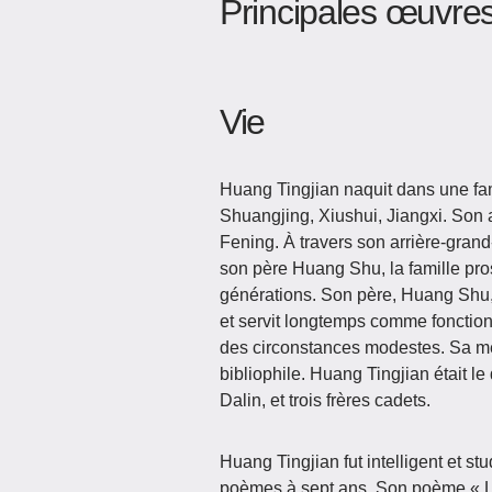
Principales œuvre
Vie
Huang Tingjian naquit dans une fami
Shuangjing, Xiushui, Jiangxi. Son 
Fening. À travers son arrière-gra
son père Huang Shu, la famille pr
générations. Son père, Huang Shu, 
et servit longtemps comme fonction
des circonstances modestes. Sa mèr
bibliophile. Huang Tingjian était l
Dalin, et trois frères cadets.
Huang Tingjian fut intelligent et s
poèmes à sept ans. Son poèm