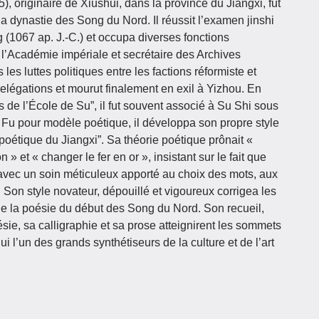
originaire de Xiushui, dans la province du Jiangxi, fut
la dynastie des Song du Nord. Il réussit l’examen jinshi
 (1067 ap. J.-C.) et occupa diverses fonctions
 l’Académie impériale et secrétaire des Archives
les luttes politiques entre les factions réformiste et
 relégations et mourut finalement en exil à Yizhou. En
s de l’École de Su”, il fut souvent associé à Su Shi sous
Fu pour modèle poétique, il développa son propre style
e poétique du Jiangxi”. Sa théorie poétique prônait «
n » et « changer le fer en or », insistant sur le fait que
 avec un soin méticuleux apporté au choix des mots, aux
re. Son style novateur, dépouillé et vigoureux corrigea les
 de la poésie du début des Song du Nord. Son recueil,
ésie, sa calligraphie et sa prose atteignirent les sommets
lui l’un des grands synthétiseurs de la culture et de l’art