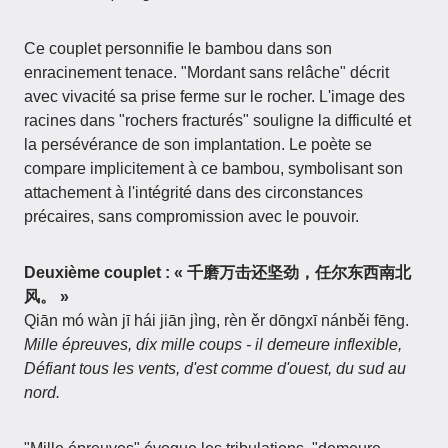
Ce couplet personnifie le bambou dans son
enracinement tenace. "Mordant sans relâche" décrit
avec vivacité sa prise ferme sur le rocher. L'image des
racines dans "rochers fracturés" souligne la difficulté et
la persévérance de son implantation. Le poète se
compare implicitement à ce bambou, symbolisant son
attachement à l'intégrité dans des circonstances
précaires, sans compromission avec le pouvoir.
Deuxième couplet : « 千磨万击还坚劲，任尔东西南北
风。 »
Qiān mó wàn jī hái jiān jìng, rèn ěr dōngxī nánběi fēng.
Mille épreuves, dix mille coups - il demeure inflexible,
Défiant tous les vents, d'est comme d'ouest, du sud au
nord.