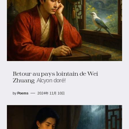
​​Retour au pays lointain de Wei
Zhuang​
Alcyon doré!
by
Poems
2024年 11月 10日