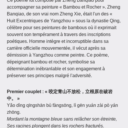
Ce poème fut composé par Zheng Banqiao pour
accompagner sa peinture « Bambou et Rocher ». Zheng
Banqiao, de son vrai nom Zheng Xie, était l'un des «
Huit Excentriques de Yangzhou » sous la dynastie Qing,
célèbre pour ses peintures de bambous où il exprimait
souvent son tempérament à travers des inscriptions
poétiques. Homme intègre et incorruptible dans sa
carrière officielle mouvementée, il vécut après sa
démission à Yangzhou comme peintre. Ce poème,
dépeignant bambou et rocher, symbolise sa
détermination inébranlable et son engagement à
préserver ses principes malgré l'adversité.
Premier couplet : « 咬定青山不放松，立根原在破岩
中。 »
Yǎo dìng qīngshān bù fàngsōng, lì gēn yuán zài pò yán
zhōng.
Mordant la montagne bleue sans relâcher son étreinte,
Ses racines plongent dans les rochers fracturés.